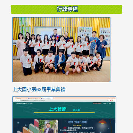
行政專區
link
to
https://
上大國小第63屆畢業典禮
link
link
to
to
https://sites.google.com/stes.tyc.edu.tw/113school
https