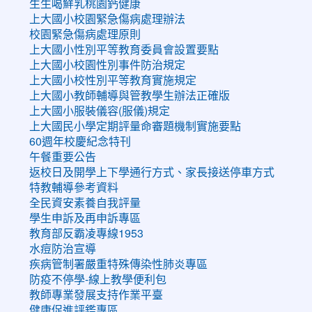
生生喝鮮乳桃園鈣健康
上大國小校園緊急傷病處理辦法
校園緊急傷病處理原則
上大國小性別平等教育委員會設置要點
上大國小校園性別事件防治規定
上大國小校性別平等教育實施規定
上大國小教師輔導與管教學生辦法正確版
上大國小服裝儀容(服儀)規定
上大國民小學定期評量命審題機制實施要點
60週年校慶紀念特刊
午餐重要公告
返校日及開學上下學通行方式、家長接送停車方式
特教輔導參考資料
全民資安素養自我評量
學生申訴及再申訴專區
教育部反霸凌專線1953
水痘防治宣導
疾病管制署嚴重特殊傳染性肺炎專區
防疫不停學-線上教學便利包
教師專業發展支持作業平臺
健康促進評鑑專區