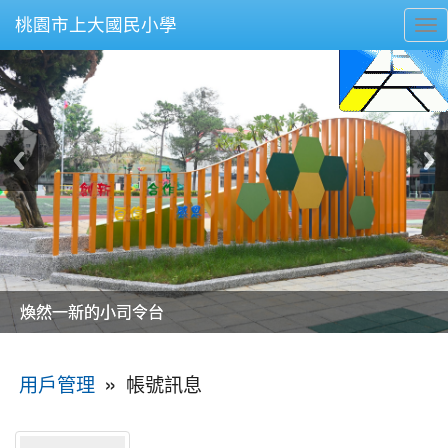
桃園市上大國民小學
To
nav
美麗的操場是我們活力的來源
美麗的操場是我們活力的來源
煥然一新的小司令台
煥然一新的小司令台
富含桃園埤塘田園風光意象的中廊
富含桃園埤塘田園風光意象的中廊
嶄新的中庭廣場
嶄新的中庭廣場
水生池生生不息
水生池生生不息
:::
»
帳號訊息
用戶管理