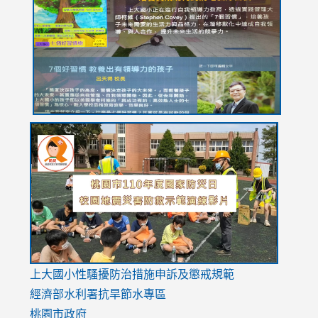
https://drive.google.com/file/d/1I-
https://sites.google.com/stes.tyc.edu.tw/113school
https:
https:
https:
YfDQppRvyMk686kIw6SBbssEIZ6WnT/view?
usp=sh
8M
usp=sharing
link
link
link
to
to
to
https://drive.google.com/file/d/1AXdrxzgdGrHK7k94y0
https:/
https:/
usp=sharing
v=hC_g
v=hC_g
link
上大國小性騷擾防治措施
申訴及懲戒規範
to
經濟部水利署抗旱節水專區
https://www.youtube.com/watch?
桃園市政府