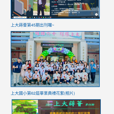
ink
上大蒔薈第45期出刊囉~
to
link
https://sites.google.com/stes.tyc.edu.tw/113school
to
https://
YfDQpp
usp=sha
上大國小第62屆畢
業典禮花絮(相片)
link
link
link
link
link
to
to
to
to
to