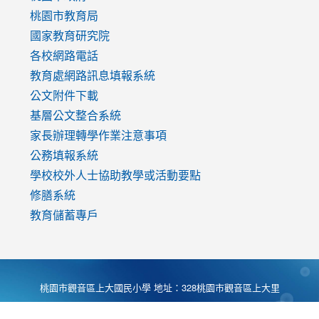
v=mfpNykQ0g4M
桃園市教育局
國家教育研究院
各校網路電話
教育處網路訊息填報系統
公文附件下載
基層公文整合系統
家長辦理轉學作業注意事項
公務填報系統
學校校外人士協助教學或活動要點
修膳系統
教育儲蓄專戶
桃園市觀音區上大國民小學 地址：328桃園市觀音區上大里
大湖路1段540號 電話:03-4901174 傳真:03-4900781 Desing