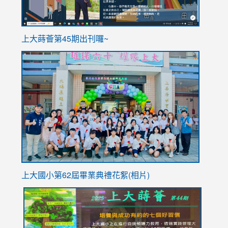
ink
上大蒔薈第45期出刊囉~
to
link
https://sites.google.com/stes.tyc.edu.tw/113school
to
https://
YfDQpp
usp=sha
上大國小第62屆畢
業典禮花絮(相片)
link
link
link
link
link
to
to
to
to
to
https://drive.google.com/file/d/1I-
https://sites.google.com/stes.tyc.edu.tw/113school
https:
https:
https: