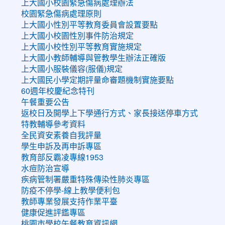
上大國小校園緊急傷病處理辦法
校園緊急傷病處理原則
上大國小性別平等教育委員會設置要點
上大國小校園性別事件防治規定
上大國小校性別平等教育實施規定
上大國小教師輔導與管教學生辦法正確版
上大國小服裝儀容(服儀)規定
上大國民小學定期評量命審題機制實施要點
60週年校慶紀念特刊
午餐重要公告
返校日及開學上下學通行方式、家長接送停車方式
特教輔導參考資料
全民資安素養自我評量
學生申訴及再申訴專區
教育部反霸凌專線1953
水痘防治宣導
疾病管制署嚴重特殊傳染性肺炎專區
防疫不停學-線上教學便利包
教師專業發展支持作業平臺
健康促進評鑑專區
桃園市學校午餐教育資訊網