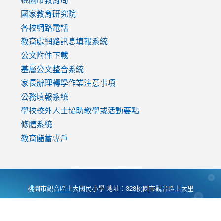
國家教育研究院
各校網路電話
教育處網路訊息填報系統
公文附件下載
基層公文整合系統
家長辦理轉學作業注意事項
公務填報系統
學校校外人士協助教學或活動要點
修膳系統
教育儲蓄專戶
桃園市觀音區上大國民小學 地址：328桃園市觀音區上大里
大湖路1段540號 電話:03-4901174 傳真:03-4900781 Desing
by
Zyinfo