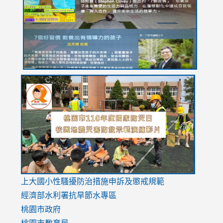
YfDQppRvyMk686kIw6SBbssEIZ6WnT/view?
usp=sh
8M
usp=sharing
link
link
link
to
to
to
https://drive.google.com/file/d/1AXdrxzgdGrHK7k94y0
https:/
https:/
usp=sharing
v=hC_g
v=hC_g
link
上大國小性騷擾防治措施
申訴及懲戒規範
to
經濟部水利署抗旱節水專區
https://www.youtube.com/watch?
桃園市政府
v=mfpNykQ0g4M
桃園市教育局