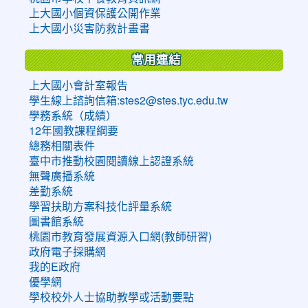
上大國小個資保護公開作業
上大國小災害防救計畫書
常用連結
上大國小會計室報告
學生線上諮詢信箱:stes2@stes.tyc.edu.tw
學務系統（成績）
12年國教課程綱要
總務相關表件
臺中市推動校園閱讀線上認證系統
無聲廣播系統
差勤系統
學習扶助方案科技化評量系統
圖書館系統
桃園市教育發展資源入口網(教師研習)
政府電子採購網
我的E政府
優學網
學校校外人士協助教學或活動要點