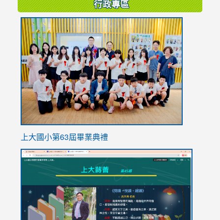
行政專區
link
to
https://
上大國小第63屆畢業典禮
link
link
to
to
https://sites.google.com/stes.tyc.edu.tw/113school
https