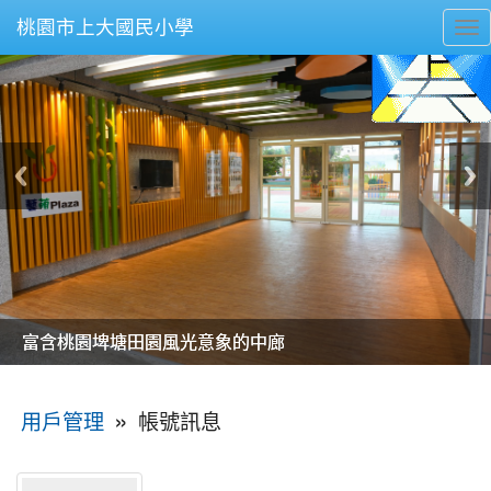
桃園市上大國民小學
To
nav
美麗的操場是我們活力的來源
美麗的操場是我們活力的來源
煥然一新的小司令台
煥然一新的小司令台
富含桃園埤塘田園風光意象的中廊
富含桃園埤塘田園風光意象的中廊
嶄新的中庭廣場
嶄新的中庭廣場
水生池生生不息
水生池生生不息
:::
»
帳號訊息
用戶管理