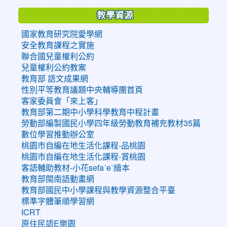
教學資源
國家教育研究院愛學網
安全教育課程之實施
聯合國兒童權利公約
兒童權利公約教案
教育部 語文成果網
性別平等教育議題中央輔導團首頁
客家委員會「來上客」
教育部第二期中小學科學教育中程計畫
勞動部編製國民小學四年級勞動教育補充教材35篇
數位學習推動辦公室
桃園市自編在地生活化課程-品桃園
桃園市自編在地生活化課程-賞桃園
客語輔助教材-小花sefaˊeˋ繪本
教育部閩南語動畫網
教育部國民中小學課程與教學資源整合平臺
標準字體筆順學習網
ICRT
原住民語E樂園