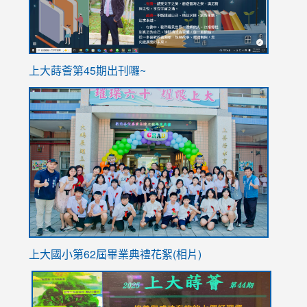
ink
上大蒔薈第45期出刊囉~
to
link
https://sites.google.com/stes.tyc.edu.tw/113school
to
https://
YfDQpp
usp=sha
上大國小第62屆畢
業典禮花絮(相片)
link
link
link
link
link
to
to
to
to
to