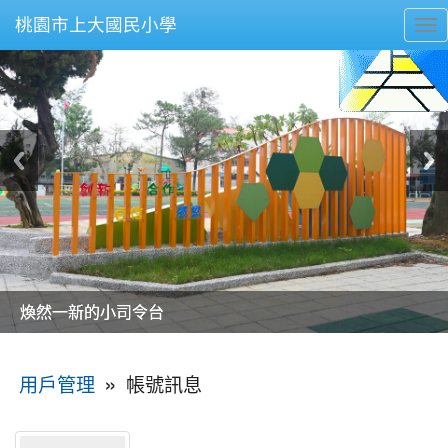
桃園市上大國民小學
To
nav
美麗的操場是我們活力的來源
美麗的操場是我們活力的來源
煥然一新的小司令台
煥然一新的小司令台
富含桃園埤塘田園風光意象的中廊
富含桃園埤塘田園風光意象的中廊
嶄新的中庭廣場
嶄新的中庭廣場
水生池生生不息
水生池生生不息
:::
»
帳號訊息
用戶管理