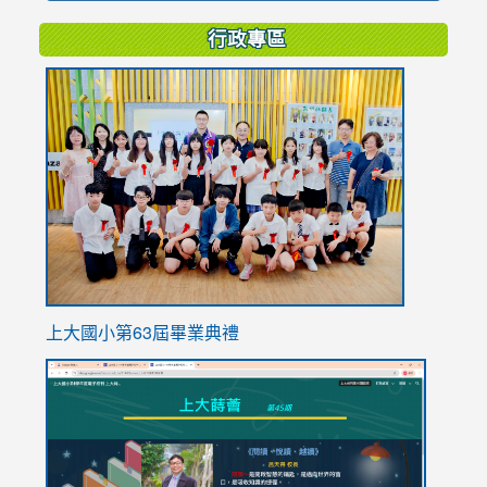
行政專區
link
to
https://
上大國小第63屆畢業典禮
link
link
to
to
https://sites.google.com/stes.tyc.edu.tw/113school
https