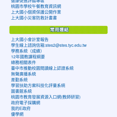
健康促進評鑑專區
桃園市學校午餐教育資訊網
上大國小個資保護公開作業
上大國小災害防救計畫書
常用連結
上大國小會計室報告
學生線上諮詢信箱:stes2@stes.tyc.edu.tw
學務系統（成績）
12年國教課程綱要
總務相關表件
臺中市推動校園閱讀線上認證系統
無聲廣播系統
差勤系統
學習扶助方案科技化評量系統
圖書館系統
桃園市教育發展資源入口網(教師研習)
政府電子採購網
我的E政府
優學網