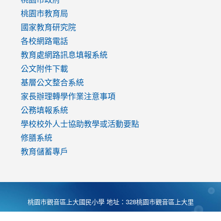
v=mfpNykQ0g4M
桃園市教育局
國家教育研究院
各校網路電話
教育處網路訊息填報系統
公文附件下載
基層公文整合系統
家長辦理轉學作業注意事項
公務填報系統
學校校外人士協助教學或活動要點
修膳系統
教育儲蓄專戶
桃園市觀音區上大國民小學 地址：328桃園市觀音區上大里
大湖路1段540號 電話:03-4901174 傳真:03-4900781 Desing