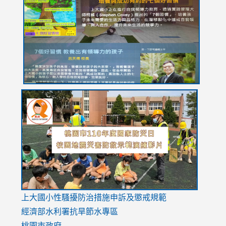
https://drive.google.com/file/d/1I-
https://sites.google.com/stes.tyc.edu.tw/113school
https:
https:
https:
YfDQppRvyMk686kIw6SBbssEIZ6WnT/view?
usp=sh
8M
usp=sharing
link
link
link
to
to
to
https://drive.google.com/file/d/1AXdrxzgdGrHK7k94y0
https:/
https:/
usp=sharing
v=hC_g
v=hC_g
link
上大國小性騷擾防治措施
申訴及懲戒規範
to
經濟部水利署抗旱節水專區
https://www.youtube.com/watch?
桃園市政府