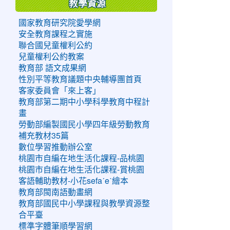
教學資源
國家教育研究院愛學網
安全教育課程之實施
聯合國兒童權利公約
兒童權利公約教案
教育部 語文成果網
性別平等教育議題中央輔導團首頁
客家委員會「來上客」
教育部第二期中小學科學教育中程計
畫
勞動部編製國民小學四年級勞動教育
補充教材35篇
數位學習推動辦公室
桃園市自編在地生活化課程-品桃園
桃園市自編在地生活化課程-賞桃園
客語輔助教材-小花sefaˊeˋ繪本
教育部閩南語動畫網
教育部國民中小學課程與教學資源整
合平臺
標準字體筆順學習網