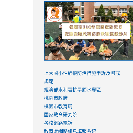
link
link
link
link
to
to
to
to
https://sites.google.com/stes.tyc.ed
https://drive.google.com/file/d/1AXdr
https://youtu.be/jJOMVWY3-
https://drive.google.com/file/d/1AXdr
usp=sharing
8M
usp=sharing
link
link
to
to
link
上大國小性騷擾防治措施
申訴及懲戒
https://www.youtube.com/watch?
https://www.youtube.com/watch?
to
規範
v=hC_gdZndU9s
v=hC_gdZndU9s
https://www.youtube.com/watch?
經濟部水利署抗旱節水專區
v=mfpNykQ0g4M
桃園市政府
桃園市教育局
國家教育研究院
各校網路電話
教育處網路訊息填報系統