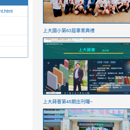
nt.html
link
上大國小第63屆畢業典禮
to
link
https://sites.google.com/stes.t
to
https://sites.google.com/stes.tyc.ed
ink
link
上大蒔薈第45期出刊囉~
to
to
https://sites.google.com/stes.tyc.ed
https://sites.google.com/stes.t