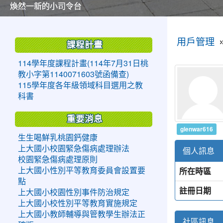
美麗的操場是我們活力的來源
美麗的操場是我們活力的來源
煥然一新的小司令台
煥然一新的小司令台
富含桃園埤塘田園風光意象的中廊
富含桃園埤塘田園風光意象的中廊
嶄新的中庭廣場
嶄新的中庭廣場
水生池生生不息
水生池生生不息
:::
:::
用戶管理
課程計畫
114學年度課程計畫(114年7月31日桃
教小字第1140071603號函備查)
115學年度各年級領域科目選用之教
科書
重要消息
glenwar616
生生喝鮮乳桃園鈣健康
上大國小校園緊急傷病處理辦法
個人訊息
校園緊急傷病處理原則
所在時區
上大國小性別平等教育委員會設置要
點
註冊日期
上大國小校園性別事件防治規定
上大國小校性別平等教育實施規定
上大國小教師輔導與管教學生辦法正
社區訊息