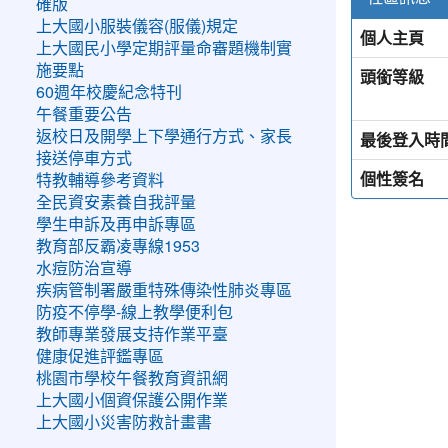
確版
上大國小服裝儀容(服儀)規定
個人主頁
上大國民小學定期評量命審題機制實
施要點
頭銜等級
60週年校慶紀念特刊
午餐重要公告
返校日及開學上下學通行方式、家長
最後登入時
接送停車方式
個性簽名
特教輔導參考資料
全民資安素養自我評量
學生申訴及再申訴專區
教育部反霸凌專線1953
水痘防治宣導
疾病管制署嚴重特殊傳染性肺炎專區
防疫不停學-線上教學便利包
教師專業發展支持作業平臺
健康促進評鑑專區
桃園市學校午餐教育資訊網
上大國小個資保護公開作業
上大國小災害防救計畫書