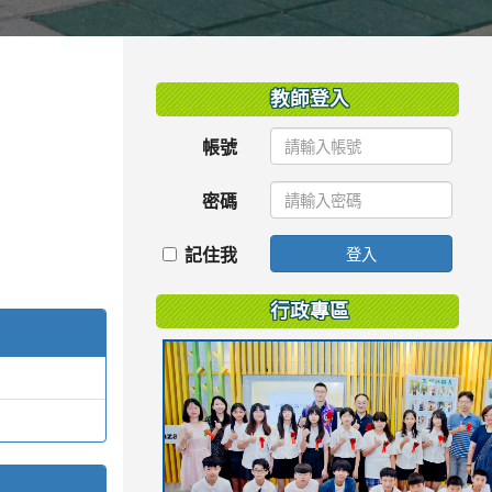
:::
教師登入
帳號
密碼
記住我
登入
行政專區