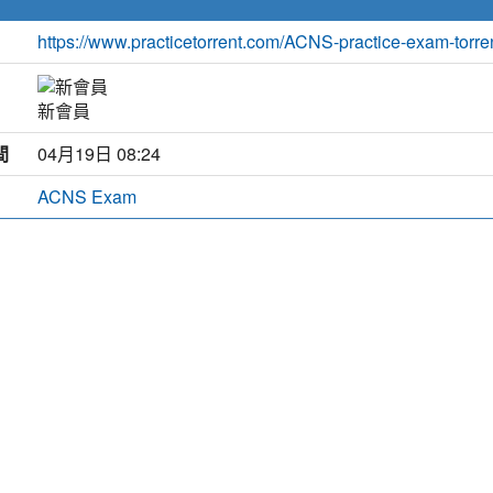
https://www.practicetorrent.com/ACNS-practice-exam-torre
新會員
間
04月19日 08:24
ACNS Exam