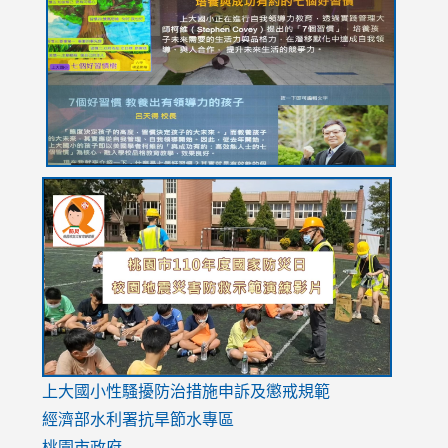
https://drive.google.com/file/d/1I-
https://sites.google.com/stes.tyc.edu.tw/113school
https:
https:
https:
YfDQppRvyMk686kIw6SBbssEIZ6WnT/view?
usp=sh
8M
usp=sharing
link
link
link
to
to
to
https://drive.google.com/file/d/1AXdrxzgdGrHK7k94y0
https:/
https:/
usp=sharing
v=hC_g
v=hC_g
link
上大國小性騷擾防治措施
申訴及懲戒規範
to
經濟部水利署抗旱節水專區
https://www.youtube.com/watch?
桃園市政府