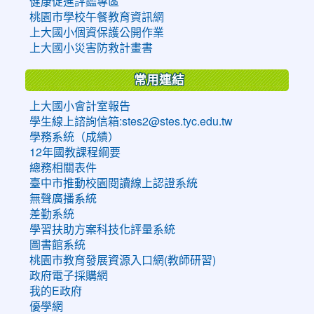
健康促進評鑑專區
桃園市學校午餐教育資訊網
上大國小個資保護公開作業
上大國小災害防救計畫書
常用連結
上大國小會計室報告
學生線上諮詢信箱:stes2@stes.tyc.edu.tw
學務系統（成績）
12年國教課程綱要
總務相關表件
臺中市推動校園閱讀線上認證系統
無聲廣播系統
差勤系統
學習扶助方案科技化評量系統
圖書館系統
桃園市教育發展資源入口網(教師研習)
政府電子採購網
我的E政府
優學網