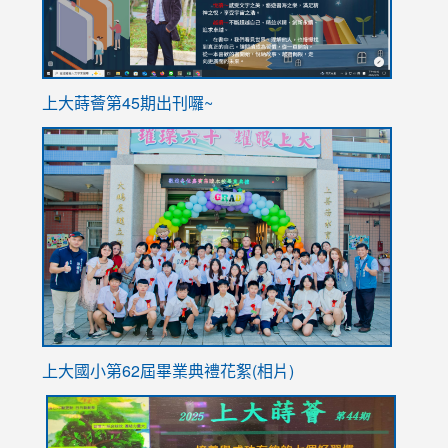
ink
上大蒔薈第45期出刊囉~
to
link
https://sites.google.com/stes.tyc.edu.tw/113school
to
https://
YfDQpp
usp=sha
上大國小第62屆畢
業典禮花絮(相片)
link
link
link
link
link
to
to
to
to
to