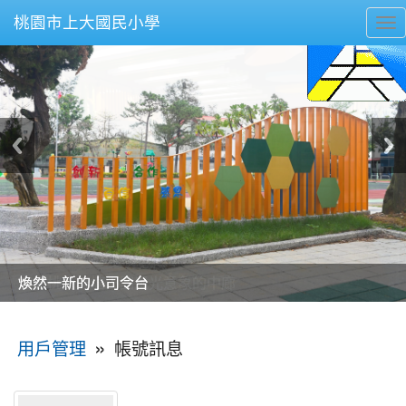
桃園市上大國民小學
To
nav
美麗的操場是我們活力的來源
美麗的操場是我們活力的來源
煥然一新的小司令台
煥然一新的小司令台
富含桃園埤塘田園風光意象的中廊
富含桃園埤塘田園風光意象的中廊
嶄新的中庭廣場
嶄新的中庭廣場
水生池生生不息
水生池生生不息
:::
»
帳號訊息
用戶管理