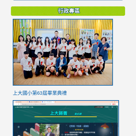
行政專區
link
to
https://
上大國小第63屆畢業典禮
link
link
to
to
https://sites.google.com/stes.tyc.edu.tw/113school
https