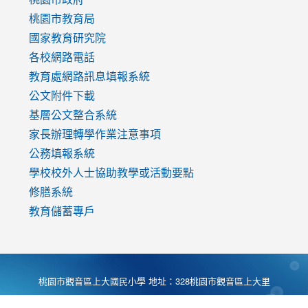
v=mfpNykQ0g4M
桃園市教育局
國家教育研究院
各校網路電話
教育處網路訊息填報系統
公文附件下載
基層公文整合系統
家長辦理轉學作業注意事項
公務填報系統
學校校外人士協助教學或活動要點
修膳系統
教育儲蓄專戶
桃園市觀音區上大國民小學 地址：328桃園市觀音區上大里
大湖路1段540號 電話:03-4901174 傳真:03-4900781 Desing