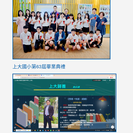
to
https://
上大國小第63屆畢業典禮
link
link
to
to
https://sites.google.com/stes.tyc.edu.tw/113school
https