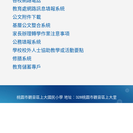
各校網路電話
教育處網路訊息填報系統
公文附件下載
基層公文整合系統
家長辦理轉學作業注意事項
公務填報系統
學校校外人士協助教學或活動要點
修膳系統
教育儲蓄專戶
桃園市觀音區上大國民小學 地址：328桃園市觀音區上大里
大湖路1段540號 電話:03-4901174 傳真:03-4900781 Desing
by
Zyinfo