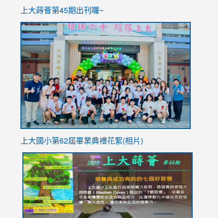
ink
上大蒔薈第45期出刊囉~
to
link
https://sites.google.com/stes.tyc.edu.tw/113school
to
https://
YfDQpp
usp=sha
上大國小第62屆畢
業典禮花絮(相片)
link
link
link
link
link
to
to
to
to
to
https://drive.google.com/file/d/1I-
https://sites.google.com/stes.tyc.edu.tw/113school
https:
https:
https:
YfDQppRvyMk686kIw6SBbssEIZ6WnT/view?
usp=sh
8M
usp=sharing