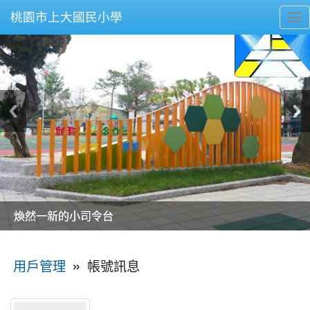
桃園市上大國民小學
To
nav
美麗的操場是我們活力的來源
美麗的操場是我們活力的來源
煥然一新的小司令台
煥然一新的小司令台
富含桃園埤塘田園風光意象的中廊
富含桃園埤塘田園風光意象的中廊
嶄新的中庭廣場
嶄新的中庭廣場
水生池生生不息
水生池生生不息
:::
»
帳號訊息
用戶管理