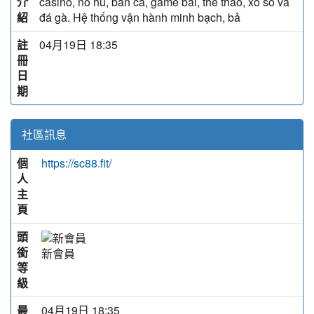
介
casino, nổ hũ, bắn cá, game bài, thể thao, xổ số và
紹
đá gà. Hệ thống vận hành minh bạch, bả
註
04月19日 18:35
冊
日
期
社區訊息
個
https://sc88.fit/
人
主
頁
頭
銜
新會員
等
級
最
04月19日 18:35