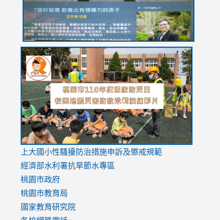
link
link
link
to
to
to
https://drive.google.com/file/d/1AXdrxzgdGrHK7k94y0
https:/
https:/
usp=sharing
v=hC_g
v=hC_g
link
上大國小性騷擾防治措施
申訴及懲戒規範
to
經濟部水利署抗旱節水專區
https://www.youtube.com/watch?
桃園市政府
v=mfpNykQ0g4M
桃園市教育局
國家教育研究院