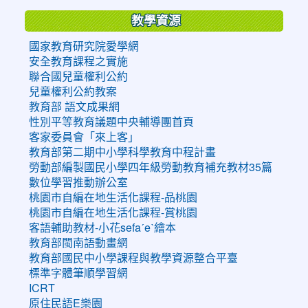
教學資源
國家教育研究院愛學網
安全教育課程之實施
聯合國兒童權利公約
兒童權利公約教案
教育部 語文成果網
性別平等教育議題中央輔導團首頁
客家委員會「來上客」
教育部第二期中小學科學教育中程計畫
勞動部編製國民小學四年級勞動教育補充教材35篇
數位學習推動辦公室
桃園市自編在地生活化課程-品桃園
桃園市自編在地生活化課程-賞桃園
客語輔助教材-小花sefaˊeˋ繪本
教育部閩南語動畫網
教育部國民中小學課程與教學資源整合平臺
標準字體筆順學習網
ICRT
原住民語E樂園