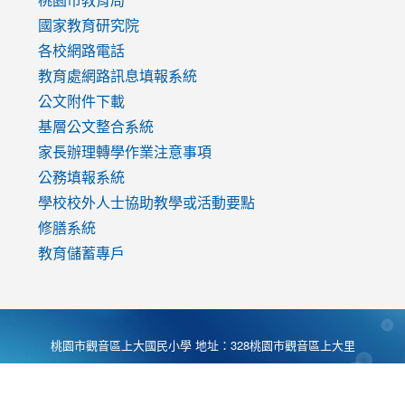
國家教育研究院
各校網路電話
教育處網路訊息填報系統
公文附件下載
基層公文整合系統
家長辦理轉學作業注意事項
公務填報系統
學校校外人士協助教學或活動要點
修膳系統
教育儲蓄專戶
桃園市觀音區上大國民小學 地址：328桃園市觀音區上大里
大湖路1段540號 電話:03-4901174 傳真:03-4900781 Desing
by
Zyinfo