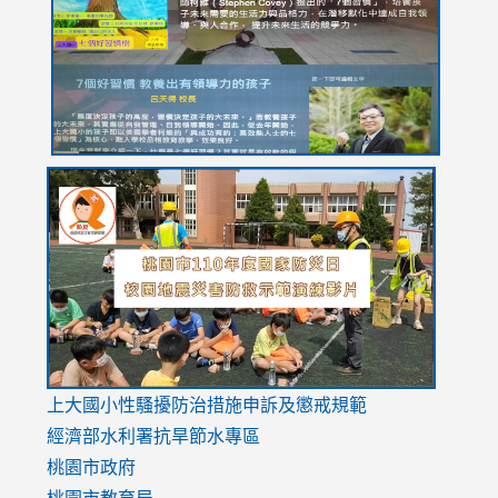
YfDQppRvyMk686kIw6SBbssEIZ6WnT/view?
usp=sh
8M
usp=sharing
link
link
link
to
to
to
https://drive.google.com/file/d/1AXdrxzgdGrHK7k94y0
https:/
https:/
usp=sharing
v=hC_g
v=hC_g
link
上大國小性騷擾防治措施
申訴及懲戒規範
to
經濟部水利署抗旱節水專區
https://www.youtube.com/watch?
桃園市政府
v=mfpNykQ0g4M
桃園市教育局