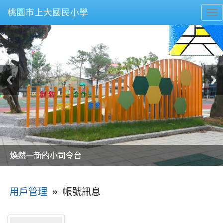
桃園市上大國民小學
To
nav
美麗的操場是我們活力的來源
美麗的操場是我們活力的來源
煥然一新的小司令台
煥然一新的小司令台
富含桃園埤塘田園風光意象的中廊
富含桃園埤塘田園風光意象的中廊
嶄新的中庭廣場
嶄新的中庭廣場
水生池生生不息
水生池生生不息
:::
»
帳號訊息
用戶管理