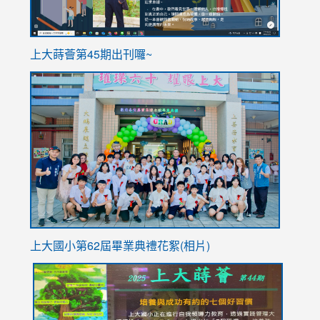
ink
上大蒔薈第45期出刊囉~
to
link
https://sites.google.com/stes.tyc.edu.tw/113school
to
https://
YfDQpp
usp=sha
上大國小第62屆畢
業典禮花絮(相片)
link
link
link
link
link
to
to
to
to
to
https://drive.google.com/file/d/1I-
https://sites.google.com/stes.tyc.edu.tw/113school
https:
https:
https: