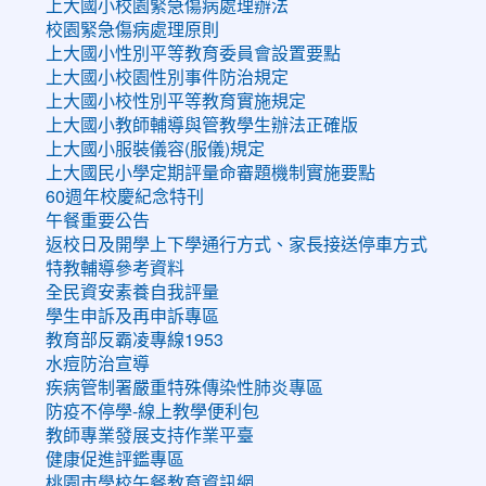
上大國小校園緊急傷病處理辦法
校園緊急傷病處理原則
上大國小性別平等教育委員會設置要點
上大國小校園性別事件防治規定
上大國小校性別平等教育實施規定
上大國小教師輔導與管教學生辦法正確版
上大國小服裝儀容(服儀)規定
上大國民小學定期評量命審題機制實施要點
60週年校慶紀念特刊
午餐重要公告
返校日及開學上下學通行方式、家長接送停車方式
特教輔導參考資料
全民資安素養自我評量
學生申訴及再申訴專區
教育部反霸凌專線1953
水痘防治宣導
疾病管制署嚴重特殊傳染性肺炎專區
防疫不停學-線上教學便利包
教師專業發展支持作業平臺
健康促進評鑑專區
桃園市學校午餐教育資訊網