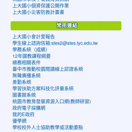
上大國小個資保護公開作業
上大國小災害防救計畫書
常用連結
上大國小會計室報告
學生線上諮詢信箱:stes2@stes.tyc.edu.tw
學務系統（成績）
12年國教課程綱要
總務相關表件
臺中市推動校園閱讀線上認證系統
無聲廣播系統
差勤系統
學習扶助方案科技化評量系統
圖書館系統
桃園市教育發展資源入口網(教師研習)
政府電子採購網
我的E政府
優學網
學校校外人士協助教學或活動要點