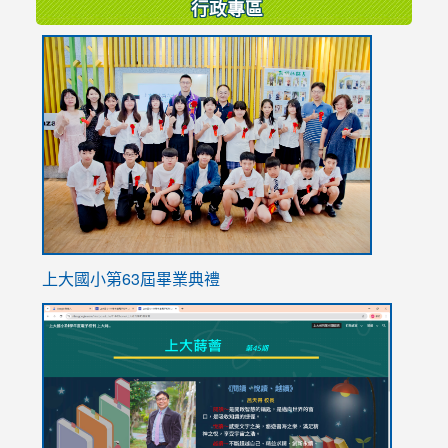
行政專區
link
to
https://
上大國小第63屆畢業典禮
link
link
to
to
https://sites.google.com/stes.tyc.edu.tw/113school
https