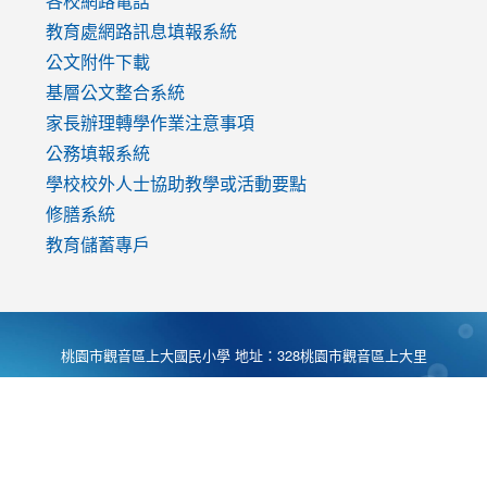
各校網路電話
教育處網路訊息填報系統
公文附件下載
基層公文整合系統
家長辦理轉學作業注意事項
公務填報系統
學校校外人士協助教學或活動要點
修膳系統
教育儲蓄專戶
桃園市觀音區上大國民小學 地址：328桃園市觀音區上大里
大湖路1段540號 電話:03-4901174 傳真:03-4900781 Desing
by
Zyinfo