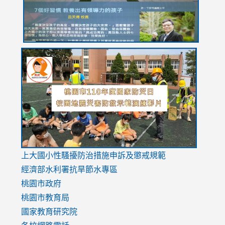
link
link
link
to
to
to
https://drive.google.com/file/d/1AXdrxzgdGrHK7k94y0
https:/
https:/
usp=sharing
v=hC_g
v=hC_g
link
上大國小性騷擾防治措施
申訴及懲戒規範
to
經濟部水利署抗旱節水專區
https://www.youtube.com/watch?
桃園市政府
v=mfpNykQ0g4M
桃園市教育局
國家教育研究院