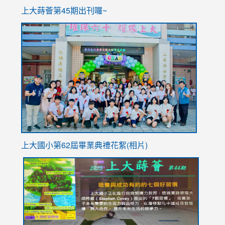
ink
上大蒔薈第45期出刊囉~
to
link
https://sites.google.com/stes.tyc.edu.tw/113school
to
https://
YfDQpp
usp=sha
上大國小第62屆畢
業典禮花絮(相片)
link
link
link
link
link
to
to
to
to
to
https://drive.google.com/file/d/1I-
https://sites.google.com/stes.tyc.edu.tw/113school
https:
https:
https:
YfDQppRvyMk686kIw6SBbssEIZ6WnT/view?
usp=sh
8M
usp=sharing