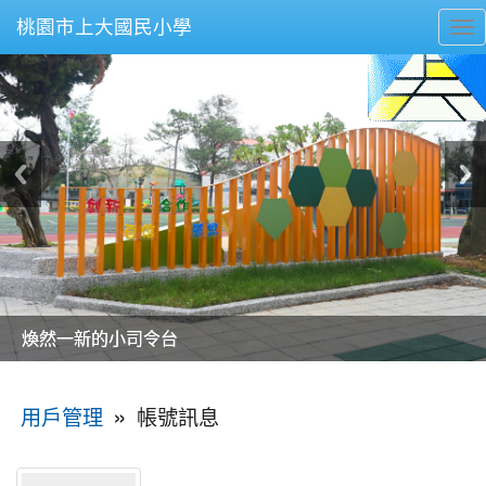
桃園市上大國民小學
To
nav
美麗的操場是我們活力的來源
美麗的操場是我們活力的來源
煥然一新的小司令台
煥然一新的小司令台
富含桃園埤塘田園風光意象的中廊
富含桃園埤塘田園風光意象的中廊
嶄新的中庭廣場
嶄新的中庭廣場
水生池生生不息
水生池生生不息
:::
»
帳號訊息
用戶管理