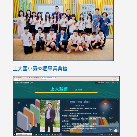
to
https://
上大國小第63屆畢業典禮
link
link
to
to
https://sites.google.com/stes.tyc.edu.tw/113school
https