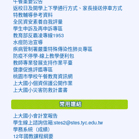
午餐重要公告
返校日及開學上下學通行方式、家長接送停車方式
特教輔導參考資料
全民資安素養自我評量
學生申訴及再申訴專區
教育部反霸凌專線1953
水痘防治宣導
疾病管制署嚴重特殊傳染性肺炎專區
防疫不停學-線上教學便利包
教師專業發展支持作業平臺
健康促進評鑑專區
桃園市學校午餐教育資訊網
上大國小個資保護公開作業
上大國小災害防救計畫書
常用連結
上大國小會計室報告
學生線上諮詢信箱:stes2@stes.tyc.edu.tw
學務系統（成績）
12年國教課程綱要