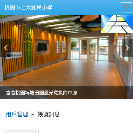
桃園市上大國民小學
To
nav
美麗的操場是我們活力的來源
美麗的操場是我們活力的來源
煥然一新的小司令台
煥然一新的小司令台
富含桃園埤塘田園風光意象的中廊
富含桃園埤塘田園風光意象的中廊
嶄新的中庭廣場
嶄新的中庭廣場
水生池生生不息
水生池生生不息
:::
»
帳號訊息
用戶管理