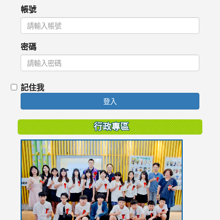
帳號
密碼
記住我
登入
行政專區
link
to
https://