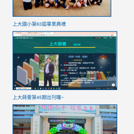
上大國小第63屆畢業典禮
link
link
to
to
https://sites.google.com/stes.tyc.edu.tw/113school
https
ink
上大蒔薈第45期出刊囉~
to
link
https://sites.google.com/stes.tyc.edu.tw/113school
to
https://
YfDQpp