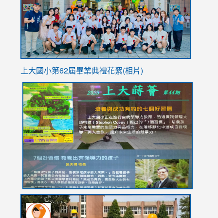
usp=sha
上大國小第62屆畢
業典禮花絮(相片)
link
link
link
link
link
to
to
to
to
to
https://drive.google.com/file/d/1I-
https://sites.google.com/stes.tyc.edu.tw/113school
https:
https:
https:
YfDQppRvyMk686kIw6SBbssEIZ6WnT/view?
usp=sh
8M
usp=sharing
link
link
link
to
to
to