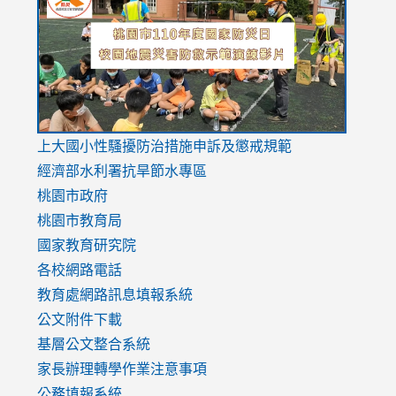
https://drive.google.com/file/d/1AXdrxzgdGrHK7k94y0
https:/
https:/
usp=sharing
v=hC_g
v=hC_g
link
上大國小性騷擾防治措施
申訴及懲戒規範
to
經濟部水利署抗旱節水專區
https://www.youtube.com/watch?
桃園市政府
v=mfpNykQ0g4M
桃園市教育局
國家教育研究院
各校網路電話
教育處網路訊息填報系統
公文附件下載
基層公文整合系統
家長辦理轉學作業注意事項
公務填報系統