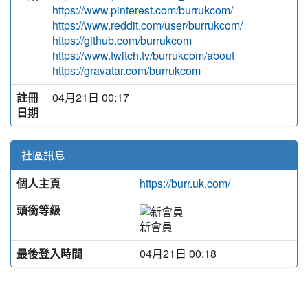
https://www.pinterest.com/burrukcom/
https://www.reddit.com/user/burrukcom/
https://github.com/burrukcom
https://www.twitch.tv/burrukcom/about
https://gravatar.com/burrukcom
註冊
04月21日 00:17
日期
社區訊息
個人主頁
https://burr.uk.com/
頭銜等級
新會員
最後登入時間
04月21日 00:18