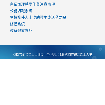
家長辦理轉學作業注意事項
公務填報系統
學校校外人士協助教學或活動要點
修膳系統
教育儲蓄專戶
桃園市觀音區上大國民小學 地址：328桃園市觀音區上大里
大湖路1段540號 電話:03-4901174 傳真:03-4900781 Desing
by
Zyinfo