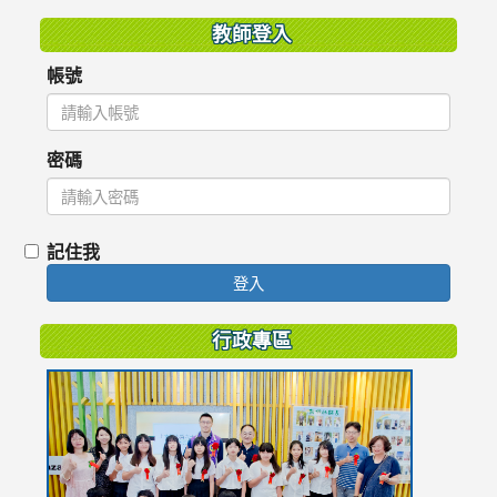
教師登入
帳號
密碼
記住我
登入
行政專區
link
to
https://