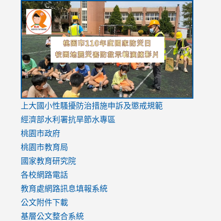
link
link
link
to
to
to
https://drive.google.com/file/d/1AXdrxzgdGrHK7k94y0
https:/
https:/
usp=sharing
v=hC_g
v=hC_g
link
上大國小性騷擾防治措施
申訴及懲戒規範
to
經濟部水利署抗旱節水專區
https://www.youtube.com/watch?
桃園市政府
v=mfpNykQ0g4M
桃園市教育局
國家教育研究院
各校網路電話
教育處網路訊息填報系統
公文附件下載
基層公文整合系統