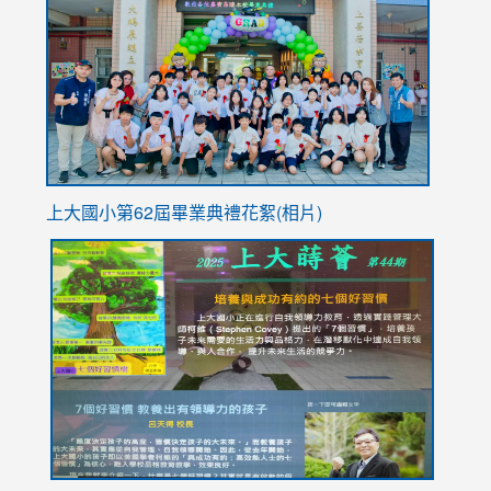
https://
YfDQpp
usp=sha
上大國小第62屆畢
業典禮花絮(相片)
link
link
link
link
link
to
to
to
to
to
https://drive.google.com/file/d/1I-
https://sites.google.com/stes.tyc.edu.tw/113school
https:
https:
https:
YfDQppRvyMk686kIw6SBbssEIZ6WnT/view?
usp=sh
8M
usp=sharing