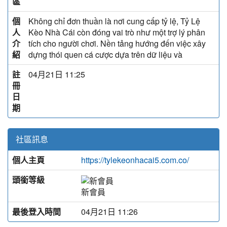
區
個
Không chỉ đơn thuần là nơi cung cấp tỷ lệ, Tỷ Lệ
人
Kèo Nhà Cái còn đóng vai trò như một trợ lý phân
介
tích cho người chơi. Nền tảng hướng đến việc xây
紹
dựng thói quen cá cược dựa trên dữ liệu và
註
04月21日 11:25
冊
日
期
社區訊息
個人主頁
https://tylekeonhacai5.com.co/
頭銜等級
新會員
最後登入時間
04月21日 11:26