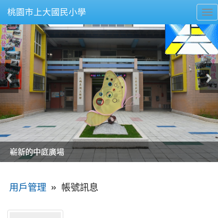
桃園市上大國民小學
To
nav
美麗的操場是我們活力的來源
美麗的操場是我們活力的來源
煥然一新的小司令台
煥然一新的小司令台
富含桃園埤塘田園風光意象的中廊
富含桃園埤塘田園風光意象的中廊
嶄新的中庭廣場
嶄新的中庭廣場
水生池生生不息
水生池生生不息
:::
»
帳號訊息
用戶管理