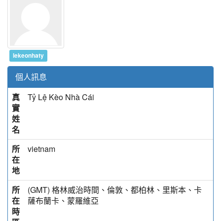
lekeonhaty
個人訊息
真
Tỷ Lệ Kèo Nhà Cái
實
姓
名
所
vietnam
在
地
所
(GMT) 格林威治時間、倫敦、都柏林、里斯本、卡
在
薩布蘭卡、蒙羅維亞
時