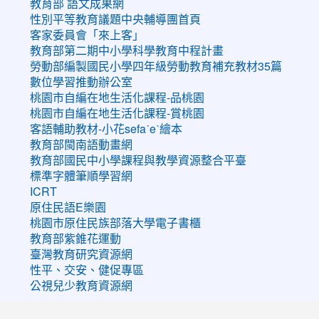
教育部 語文成果網
性別平等教育議題中央輔導團首頁
客家委員會「來上客」
教育部第二期中小學科學教育中程計畫
勞動部編製國民小學四年級勞動教育補充教材35篇
數位學習推動辦公室
桃園市自編在地生活化課程-品桃園
桃園市自編在地生活化課程-賞桃園
客語輔助教材-小花sefaˊeˋ繪本
教育部閩南語動畫網
教育部國民中小學課程與教學資源整合平臺
標準字體筆順學習網
ICRT
原住民語E樂園
桃園市原住民族部落大學電子書櫃
教育部紫錐花運動
臺灣教育研究資源網
性平、交安、健促專區
公視兒少教育資源網
:::