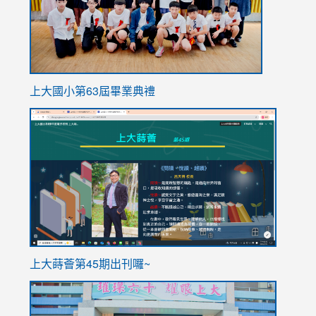
上大國小第63屆畢業典禮
link
link
to
to
https://sites.google.com/stes.tyc.edu.tw/113school
https
ink
上大蒔薈第45期出刊囉~
to
link
https://sites.google.com/stes.tyc.edu.tw/113school
to