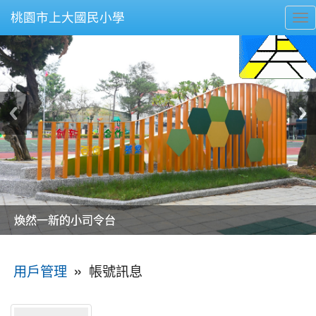
桃園市上大國民小學
To
nav
美麗的操場是我們活力的來源
美麗的操場是我們活力的來源
煥然一新的小司令台
煥然一新的小司令台
富含桃園埤塘田園風光意象的中廊
富含桃園埤塘田園風光意象的中廊
嶄新的中庭廣場
嶄新的中庭廣場
水生池生生不息
水生池生生不息
:::
»
帳號訊息
用戶管理