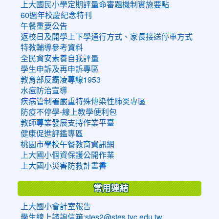
上大國民小學定期評量命審題機制實施要點
60週年校慶紀念特刊
午餐重要公告
返校日及開學上下學通行方式、家長接送停車方式
特教輔導參考資料
全民資安素養自我評量
學生申訴及再申訴專區
教育部反霸凌專線1953
水痘防治宣導
疾病管制署嚴重特殊傳染性肺炎專區
防疫不停學-線上教學便利包
教師專業發展支持作業平臺
健康促進評鑑專區
桃園市學校午餐教育資訊網
上大國小個資保護公開作業
上大國小災害防救計畫書
常用連結
上大國小會計室報告
學生線上諮詢信箱:stes2@stes.tyc.edu.tw