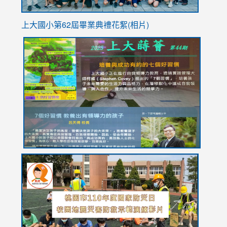
上大國小第62屆畢
業典禮花絮(相片)
link
link
link
link
link
to
to
to
to
to
https://drive.google.com/file/d/1I-
https://sites.google.com/stes.tyc.edu.tw/113school
https:
https:
https:
YfDQppRvyMk686kIw6SBbssEIZ6WnT/view?
usp=sh
8M
usp=sharing
link
link
link
to
to
to
https://drive.google.com/file/d/1AXdrxzgdGrHK7k94y0
https:/
https:/
usp=sharing
v=hC_g
v=hC_g