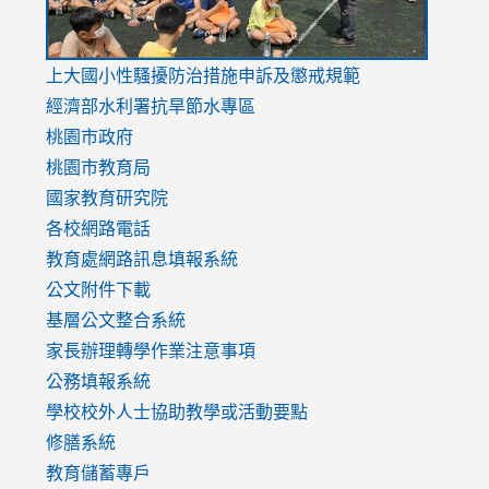
link
上大國小性騷擾防治措施
申訴及懲戒規範
to
經濟部水利署抗旱節水專區
https://www.youtube.com/watch?
桃園市政府
v=mfpNykQ0g4M
桃園市教育局
國家教育研究院
各校網路電話
教育處網路訊息填報系統
公文附件下載
基層公文整合系統
家長辦理轉學作業注意事項
公務填報系統
學校校外人士協助教學或活動要點
修膳系統
教育儲蓄專戶