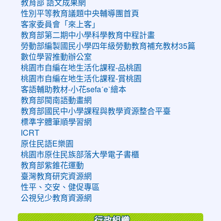
教育部 語文成果網
性別平等教育議題中央輔導團首頁
客家委員會「來上客」
教育部第二期中小學科學教育中程計畫
勞動部編製國民小學四年級勞動教育補充教材35篇
數位學習推動辦公室
桃園市自編在地生活化課程-品桃園
桃園市自編在地生活化課程-賞桃園
客語輔助教材-小花sefaˊeˋ繪本
教育部閩南語動畫網
教育部國民中小學課程與教學資源整合平臺
標準字體筆順學習網
ICRT
原住民語E樂園
桃園市原住民族部落大學電子書櫃
教育部紫錐花運動
臺灣教育研究資源網
性平、交安、健促專區
公視兒少教育資源網
行政組織