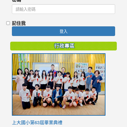
記住我
登入
行政專區
link
to
https://
上大國小第63屆畢業典禮