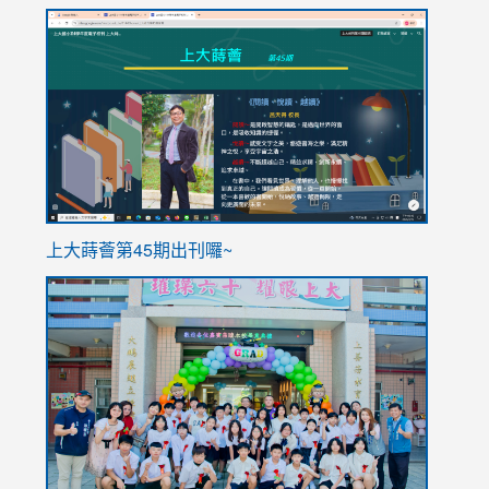
link
link
to
to
https://sites.google.com/stes.tyc.edu.tw/113school
https
ink
上大蒔薈第45期出刊囉~
to
link
https://sites.google.com/stes.tyc.edu.tw/113school
to
https://
YfDQpp
usp=sha