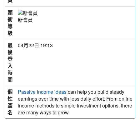
頁
頭
銜
新會員
等
級
最
04月22日 19:13
後
登
入
時
間
個
can help you build steady
Passive income ideas
性
earnings over time with less daily effort. From online
簽
income methods to simple investment options, there
名
are many ways to grow