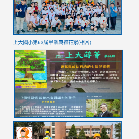
usp=sha
上大國小第62屆畢
業典禮花絮(相片)
link
link
link
link
link
to
to
to
to
to
https://drive.google.com/file/d/1I-
https://sites.google.com/stes.tyc.edu.tw/113school
https:
https:
https:
YfDQppRvyMk686kIw6SBbssEIZ6WnT/view?
usp=sh
8M
usp=sharing
link
link
link
to
to
to