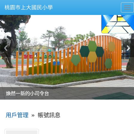
桃園市上大國民小學
To
nav
美麗的操場是我們活力的來源
美麗的操場是我們活力的來源
煥然一新的小司令台
煥然一新的小司令台
富含桃園埤塘田園風光意象的中廊
富含桃園埤塘田園風光意象的中廊
嶄新的中庭廣場
嶄新的中庭廣場
水生池生生不息
水生池生生不息
:::
»
帳號訊息
用戶管理