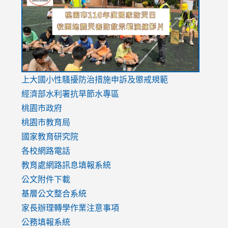
https://drive.google.com/file/d/1AXdrxzgdGrHK7k94y0
https:/
https:/
usp=sharing
v=hC_g
v=hC_g
link
上大國小性騷擾防治措施
申訴及懲戒規範
to
經濟部水利署抗旱節水專區
https://www.youtube.com/watch?
桃園市政府
v=mfpNykQ0g4M
桃園市教育局
國家教育研究院
各校網路電話
教育處網路訊息填報系統
公文附件下載
基層公文整合系統
家長辦理轉學作業注意事項
公務填報系統