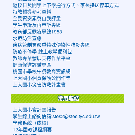
返校日及開學上下學通行方式、家長接送停車方式
特教輔導參考資料
全民資安素養自我評量
學生申訴及再申訴專區
教育部反霸凌專線1953
水痘防治宣導
疾病管制署嚴重特殊傳染性肺炎專區
防疫不停學-線上教學便利包
教師專業發展支持作業平臺
健康促進評鑑專區
桃園市學校午餐教育資訊網
上大國小個資保護公開作業
上大國小災害防救計畫書
常用連結
上大國小會計室報告
學生線上諮詢信箱:stes2@stes.tyc.edu.tw
學務系統（成績）
12年國教課程綱要