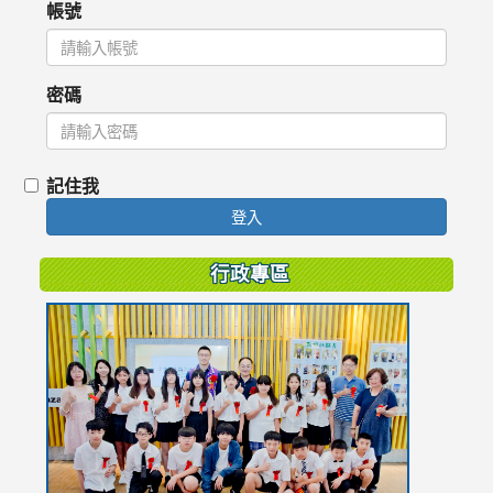
帳號
密碼
記住我
登入
行政專區
link
to
https://