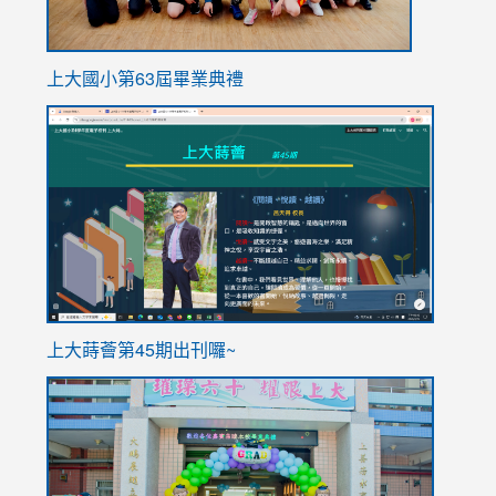
上大國小第63屆畢業典禮
link
link
to
to
https://sites.google.com/stes.tyc.edu.tw/113school
https
ink
上大蒔薈第45期出刊囉~
to
link
https://sites.google.com/stes.tyc.edu.tw/113school
to
https://
YfDQpp