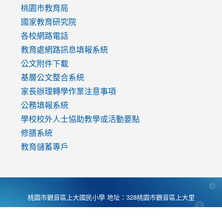
v=mfpNykQ0g4M
桃園市教育局
國家教育研究院
各校網路電話
教育處網路訊息填報系統
公文附件下載
基層公文整合系統
家長辦理轉學作業注意事項
公務填報系統
學校校外人士協助教學或活動要點
修膳系統
教育儲蓄專戶
桃園市觀音區上大國民小學 地址：328桃園市觀音區上大里
大湖路1段540號 電話:03-4901174 傳真:03-4900781 Desing