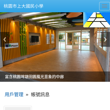
桃園市上大國民小學
To
nav
美麗的操場是我們活力的來源
美麗的操場是我們活力的來源
煥然一新的小司令台
煥然一新的小司令台
富含桃園埤塘田園風光意象的中廊
富含桃園埤塘田園風光意象的中廊
嶄新的中庭廣場
嶄新的中庭廣場
水生池生生不息
水生池生生不息
:::
»
帳號訊息
用戶管理