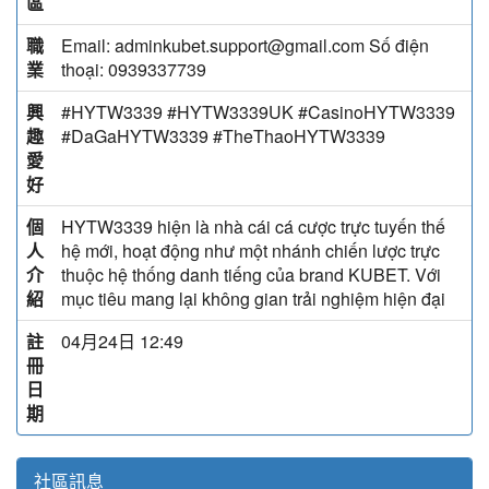
區
職
Email: adminkubet.support@gmail.com Số điện
業
thoại: 0939337739
興
#HYTW3339 #HYTW3339UK #CasinoHYTW3339
趣
#DaGaHYTW3339 #TheThaoHYTW3339
愛
好
個
HYTW3339 hiện là nhà cái cá cược trực tuyến thế
人
hệ mới, hoạt động như một nhánh chiến lược trực
介
thuộc hệ thống danh tiếng của brand KUBET. Với
紹
mục tiêu mang lại không gian trải nghiệm hiện đại
註
04月24日 12:49
冊
日
期
社區訊息