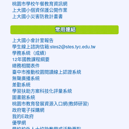
桃園市學校午餐教育資訊網
上大國小個資保護公開作業
上大國小災害防救計畫書
常用連結
上大國小會計室報告
學生線上諮詢信箱:stes2@stes.tyc.edu.tw
學務系統（成績）
12年國教課程綱要
總務相關表件
臺中市推動校園閱讀線上認證系統
無聲廣播系統
差勤系統
學習扶助方案科技化評量系統
圖書館系統
桃園市教育發展資源入口網(教師研習)
政府電子採購網
我的E政府
優學網
學校校外人士協助教學或活動要點