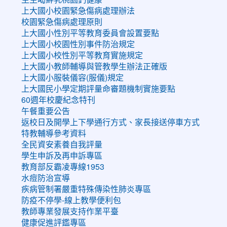
上大國小校園緊急傷病處理辦法
校園緊急傷病處理原則
上大國小性別平等教育委員會設置要點
上大國小校園性別事件防治規定
上大國小校性別平等教育實施規定
上大國小教師輔導與管教學生辦法正確版
上大國小服裝儀容(服儀)規定
上大國民小學定期評量命審題機制實施要點
60週年校慶紀念特刊
午餐重要公告
返校日及開學上下學通行方式、家長接送停車方式
特教輔導參考資料
全民資安素養自我評量
學生申訴及再申訴專區
教育部反霸凌專線1953
水痘防治宣導
疾病管制署嚴重特殊傳染性肺炎專區
防疫不停學-線上教學便利包
教師專業發展支持作業平臺
健康促進評鑑專區