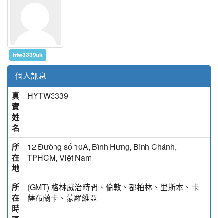
htw3339uk
個人訊息
真
HYTW3339
實
姓
名
所
12 Đường số 10A, Bình Hưng, Bình Chánh,
在
TPHCM, Việt Nam
地
所
(GMT) 格林威治時間、倫敦、都柏林、里斯本、卡
在
薩布蘭卡、蒙羅維亞
時