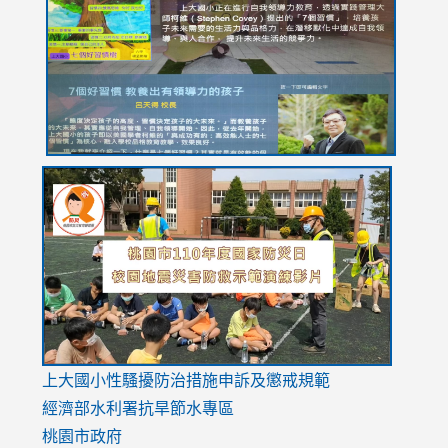
https://drive.google.com/file/d/1I-
https://sites.google.com/stes.tyc.edu.tw/113school
https:
https:
https:
YfDQppRvyMk686kIw6SBbssEIZ6WnT/view?
usp=sh
8M
usp=sharing
link
link
link
to
to
to
https://drive.google.com/file/d/1AXdrxzgdGrHK7k94y0
https:/
https:/
usp=sharing
v=hC_g
v=hC_g
link
上大國小性騷擾防治措施
申訴及懲戒規範
to
經濟部水利署抗旱節水專區
https://www.youtube.com/watch?
桃園市政府