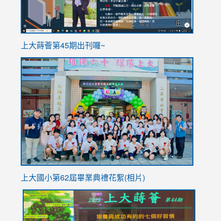
ink
上大蒔薈第45期出刊囉~
to
link
https://sites.google.com/stes.tyc.edu.tw/113school
to
https://
YfDQpp
usp=sha
上大國小第62屆畢
業典禮花絮(相片)
link
link
link
link
link
to
to
to
to
to