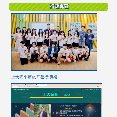
行政專區
link
to
https://
上大國小第63屆畢業典禮
link
link
to
to
https://sites.google.com/stes.tyc.edu.tw/113school
https