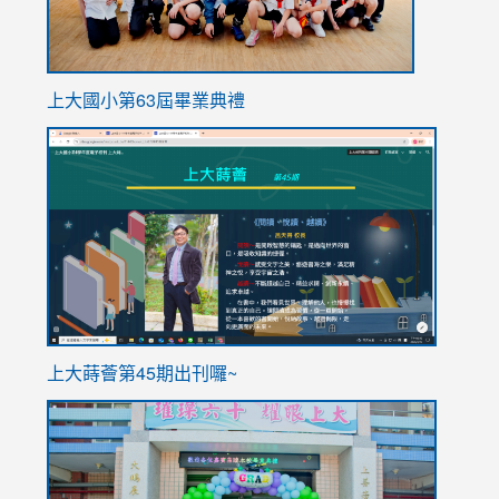
上大國小第63屆畢業典禮
link
link
to
to
https://sites.google.com/stes.tyc.edu.tw/113school
https
ink
上大蒔薈第45期出刊囉~
to
link
https://sites.google.com/stes.tyc.edu.tw/113school
to
https://