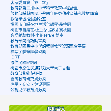
客家委員會「來上客」
教育部第二期中小學科學教育中程計畫
勞動部編製國民小學四年級勞動教育補充教材35篇
數位學習推動辦公室
桃園市自編在地生活化課程-品桃園
桃園市自編在地生活化課程-賞桃園
客語輔助教材-小花sefaˊeˋ繪本
教育部閩南語動畫網
教育部國民中小學課程與教學資源整合平臺
標準字體筆順學習網
ICRT
原住民語E樂園
桃園市原住民族部落大學電子書櫃
教育部紫錐花運動
臺灣教育研究資源網
性平、交安、健促專區
公視兒少教育資源網
:::
教師登入