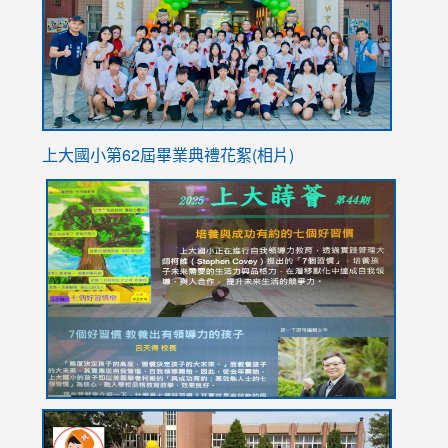
YfDQpp
usp=sha
上大國小第62屆畢
業典禮花絮(相片)
link
link
link
link
link
to
to
to
to
to
https://drive.google.com/file/d/1I-
https://sites.google.com/stes.tyc.edu.tw/113school
https:
https:
https:
YfDQppRvyMk686kIw6SBbssEIZ6WnT/view?
usp=sh
8M
usp=sharing
link
link
link