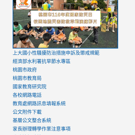
to
to
to
https://drive.google.com/file/d/1AXdrxzgdGrHK7k94y0
https:/
https:/
usp=sharing
v=hC_g
v=hC_g
link
上大國小性騷擾防治措施
申訴及懲戒規範
to
經濟部水利署抗旱節水專區
https://www.youtube.com/watch?
桃園市政府
v=mfpNykQ0g4M
桃園市教育局
國家教育研究院
各校網路電話
教育處網路訊息填報系統
公文附件下載
基層公文整合系統
家長辦理轉學作業注意事項