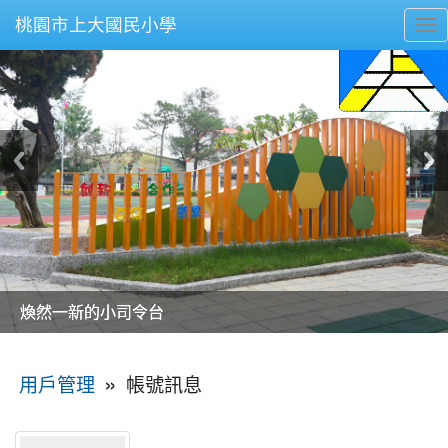
桃園市上大國民小學
To
nav
美麗的操場是我們活力的來源
美麗的操場是我們活力的來源
煥然一新的小司令台
煥然一新的小司令台
富含桃園埤塘田園風光意象的中廊
富含桃園埤塘田園風光意象的中廊
嶄新的中庭廣場
嶄新的中庭廣場
水生池生生不息
水生池生生不息
:::
»
帳號訊息
用戶管理