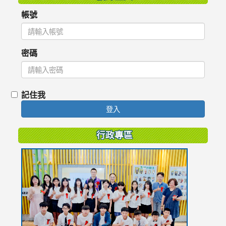
帳號
密碼
記住我
登入
行政專區
link
to
https://