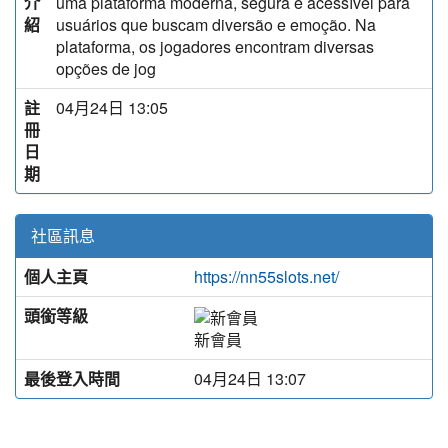
介
uma plataforma moderna, segura e acessível para
紹
usuários que buscam diversão e emoção. Na
plataforma, os jogadores encontram diversas
opções de jog
註
04月24日 13:05
冊
日
期
社區訊息
個人主頁
https://nn55slots.net/
頭銜等級
新會員
最後登入時間
04月24日 13:07