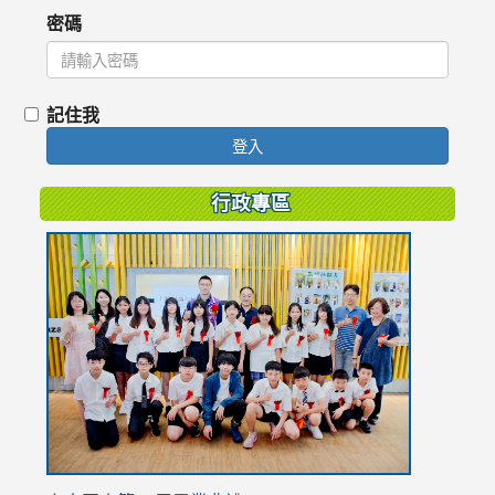
密碼
記住我
登入
行政專區
link
to
https://