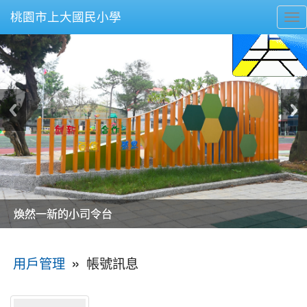
桃園市上大國民小學
To
nav
美麗的操場是我們活力的來源
美麗的操場是我們活力的來源
煥然一新的小司令台
煥然一新的小司令台
富含桃園埤塘田園風光意象的中廊
富含桃園埤塘田園風光意象的中廊
嶄新的中庭廣場
嶄新的中庭廣場
水生池生生不息
水生池生生不息
:::
»
帳號訊息
用戶管理