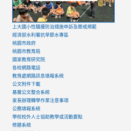
link
上大國小性騷擾防治措施
申訴及懲戒規範
to
經濟部水利署抗旱節水專區
https://www.youtube.com/watch?
桃園市政府
v=mfpNykQ0g4M
桃園市教育局
國家教育研究院
各校網路電話
教育處網路訊息填報系統
公文附件下載
基層公文整合系統
家長辦理轉學作業注意事項
公務填報系統
學校校外人士協助教學或活動要點
修膳系統