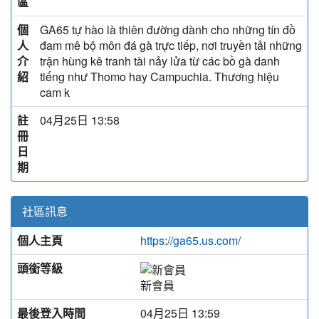
區
個
GA65 tự hào là thiên đường dành cho những tín đồ
人
đam mê bộ môn đá gà trực tiếp, nơi truyền tải những
介
trận hùng kê tranh tài nảy lửa từ các bồ gà danh
紹
tiếng như Thomo hay Campuchia. Thương hiệu
cam k
註
04月25日 13:58
冊
日
期
社區訊息
個人主頁
https://ga65.us.com/
頭銜等級
新會員
最後登入時間
04月25日 13:59