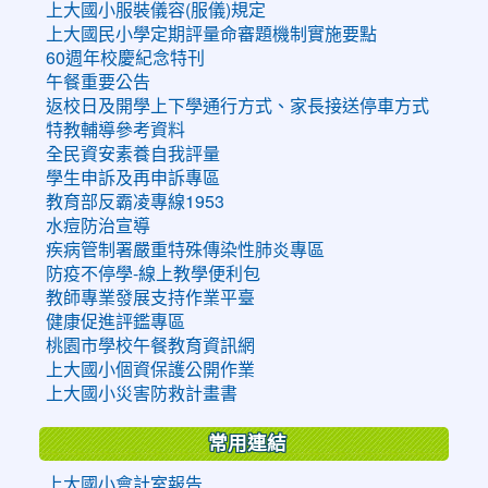
上大國小服裝儀容(服儀)規定
上大國民小學定期評量命審題機制實施要點
60週年校慶紀念特刊
午餐重要公告
返校日及開學上下學通行方式、家長接送停車方式
特教輔導參考資料
全民資安素養自我評量
學生申訴及再申訴專區
教育部反霸凌專線1953
水痘防治宣導
疾病管制署嚴重特殊傳染性肺炎專區
防疫不停學-線上教學便利包
教師專業發展支持作業平臺
健康促進評鑑專區
桃園市學校午餐教育資訊網
上大國小個資保護公開作業
上大國小災害防救計畫書
常用連結
上大國小會計室報告