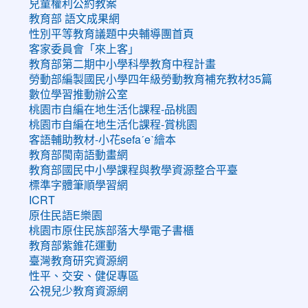
兒童權利公約教案
教育部 語文成果網
性別平等教育議題中央輔導團首頁
客家委員會「來上客」
教育部第二期中小學科學教育中程計畫
勞動部編製國民小學四年級勞動教育補充教材35篇
數位學習推動辦公室
桃園市自編在地生活化課程-品桃園
桃園市自編在地生活化課程-賞桃園
客語輔助教材-小花sefaˊeˋ繪本
教育部閩南語動畫網
教育部國民中小學課程與教學資源整合平臺
標準字體筆順學習網
ICRT
原住民語E樂園
桃園市原住民族部落大學電子書櫃
教育部紫錐花運動
臺灣教育研究資源網
性平、交安、健促專區
公視兒少教育資源網