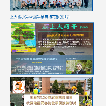
上大國小第62屆畢
業典禮花絮(相片)
link
link
link
link
link
to
to
to
to
to
https://drive.google.com/file/d/1I-
https://sites.google.com/stes.tyc.edu.tw/113school
https:
https:
https:
YfDQppRvyMk686kIw6SBbssEIZ6WnT/view?
usp=sh
8M
usp=sharing
link
link
link
to
to
to
https://drive.google.com/file/d/1AXdrxzgdGrHK7k94y0
https:/
https:/
usp=sharing
v=hC_g
v=hC_g