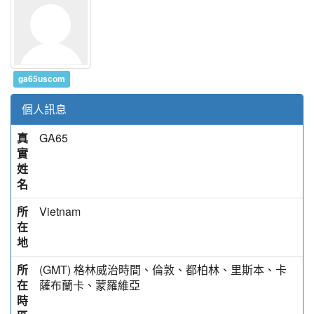
ga65uscom
個人訊息
真
GA65
實
姓
名
所
Vietnam
在
地
所
(GMT) 格林威治時間、倫敦、都柏林、里斯本、卡
在
薩布蘭卡、蒙羅維亞
時