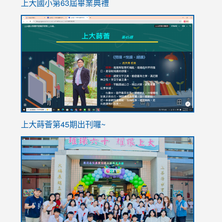
上大國小第63屆畢業典禮
link
link
to
to
https://sites.google.com/stes.tyc.edu.tw/113school
https
ink
上大蒔薈第45期出刊囉~
to
link
https://sites.google.com/stes.tyc.edu.tw/113school
to
https://
YfDQpp
usp=sha