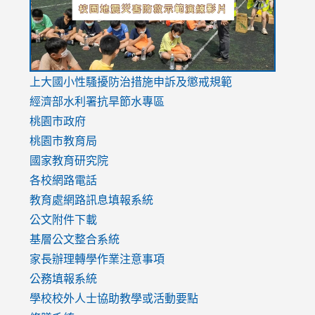
link
上大國小性騷擾防治措施
申訴及懲戒規範
to
經濟部水利署抗旱節水專區
https://www.youtube.com/watch?
桃園市政府
v=mfpNykQ0g4M
桃園市教育局
國家教育研究院
各校網路電話
教育處網路訊息填報系統
公文附件下載
基層公文整合系統
家長辦理轉學作業注意事項
公務填報系統
學校校外人士協助教學或活動要點