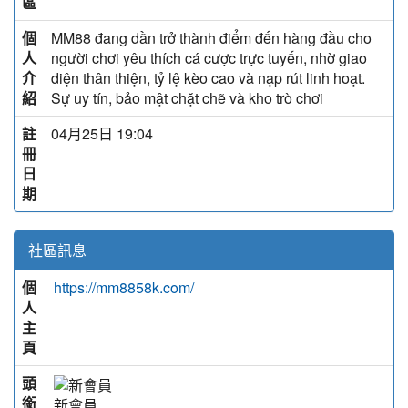
區
個
MM88 đang dần trở thành điểm đến hàng đầu cho
人
người chơi yêu thích cá cược trực tuyến, nhờ giao
介
diện thân thiện, tỷ lệ kèo cao và nạp rút linh hoạt.
紹
Sự uy tín, bảo mật chặt chẽ và kho trò chơi
註
04月25日 19:04
冊
日
期
社區訊息
個
https://mm8858k.com/
人
主
頁
頭
銜
新會員