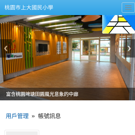
桃園市上大國民小學
To
nav
美麗的操場是我們活力的來源
美麗的操場是我們活力的來源
煥然一新的小司令台
煥然一新的小司令台
富含桃園埤塘田園風光意象的中廊
富含桃園埤塘田園風光意象的中廊
嶄新的中庭廣場
嶄新的中庭廣場
水生池生生不息
水生池生生不息
:::
»
帳號訊息
用戶管理