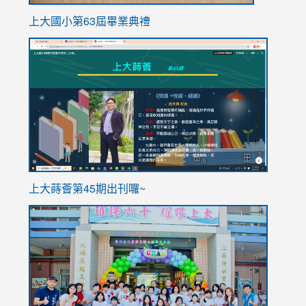
上大國小第63屆畢業典禮
link
link
to
to
https://sites.google.com/stes.tyc.edu.tw/113school
https
ink
上大蒔薈第45期出刊囉~
to
link
https://sites.google.com/stes.tyc.edu.tw/113school
to
https://
YfDQpp
usp=sha