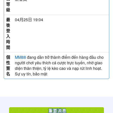
等
級
最
04月25日 19:04
後
登
入
時
間
個
đang dần trở thành điểm đến hàng đầu cho
MM88
性
người chơi yêu thích cá cược trực tuyến, nhờ giao
簽
diện thân thiện, tỷ lệ kèo cao và nạp rút linh hoạt.
名
Sự uy tín, bảo mật
:::
重要消息