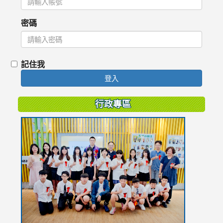
密碼
記住我
登入
行政專區
link
to
https://