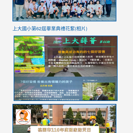
上大國小第62屆畢
業典禮花絮(相片)
link
link
link
link
link
to
to
to
to
to
https://drive.google.com/file/d/1I-
https://sites.google.com/stes.tyc.edu.tw/113school
https:
https:
https:
YfDQppRvyMk686kIw6SBbssEIZ6WnT/view?
usp=sh
8M
usp=sharing
link
link
link
to
to
to
https://drive.google.com/file/d/1AXdrxzgdGrHK7k94y0
https:/
https:/
usp=sharing
v=hC_g
v=hC_g