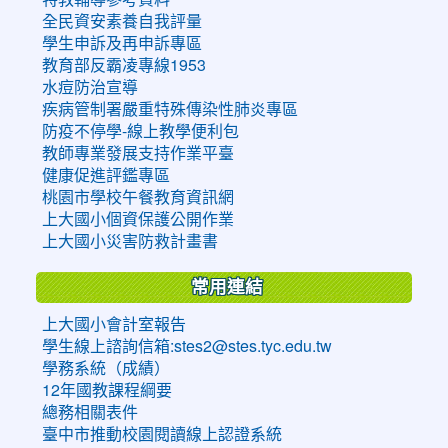
全民資安素養自我評量
學生申訴及再申訴專區
教育部反霸凌專線1953
水痘防治宣導
疾病管制署嚴重特殊傳染性肺炎專區
防疫不停學-線上教學便利包
教師專業發展支持作業平臺
健康促進評鑑專區
桃園市學校午餐教育資訊網
上大國小個資保護公開作業
上大國小災害防救計畫書
常用連結
上大國小會計室報告
學生線上諮詢信箱:stes2@stes.tyc.edu.tw
學務系統（成績）
12年國教課程綱要
總務相關表件
臺中市推動校園閱讀線上認證系統