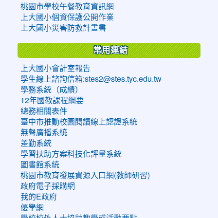
桃園市學校午餐教育資訊網
上大國小個資保護公開作業
上大國小災害防救計畫書
常用連結
上大國小會計室報告
學生線上諮詢信箱:stes2@stes.tyc.edu.tw
學務系統（成績）
12年國教課程綱要
總務相關表件
臺中市推動校園閱讀線上認證系統
無聲廣播系統
差勤系統
學習扶助方案科技化評量系統
圖書館系統
桃園市教育發展資源入口網(教師研習)
政府電子採購網
我的E政府
優學網
學校校外人士協助教學或活動要點