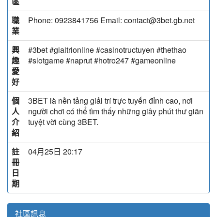
區
職
Phone: 0923841756 Email: contact@3bet.gb.net
業
興
#3bet #giaitrionline #casinotructuyen #thethao
趣
#slotgame #naprut #hotro247 #gameonline
愛
好
個
3BET là nền tảng giải trí trực tuyến đỉnh cao, nơi
人
người chơi có thể tìm thấy những giây phút thư giãn
介
tuyệt vời cùng 3BET.
紹
註
04月25日 20:17
冊
日
期
社區訊息