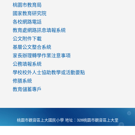
v=mfpNykQ0g4M
桃園市教育局
國家教育研究院
各校網路電話
教育處網路訊息填報系統
公文附件下載
基層公文整合系統
家長辦理轉學作業注意事項
公務填報系統
學校校外人士協助教學或活動要點
修膳系統
教育儲蓄專戶
桃園市觀音區上大國民小學 地址：328桃園市觀音區上大里
大湖路1段540號 電話:03-4901174 傳真:03-4900781 Desing