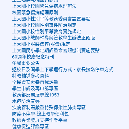
上大國小校園緊急傷病處理辦法
校園緊急傷病處理原則
上大國小性別平等教育委員會設置要點
上大國小校園性別事件防治規定
上大國小校性別平等教育實施規定
上大國小教師輔導與管教學生辦法正確版
上大國小服裝儀容(服儀)規定
上大國民小學定期評量命審題機制實施要點
60週年校慶紀念特刊
午餐重要公告
返校日及開學上下學通行方式、家長接送停車方式
特教輔導參考資料
全民資安素養自我評量
學生申訴及再申訴專區
教育部反霸凌專線1953
水痘防治宣導
疾病管制署嚴重特殊傳染性肺炎專區
防疫不停學-線上教學便利包
教師專業發展支持作業平臺
健康促進評鑑專區