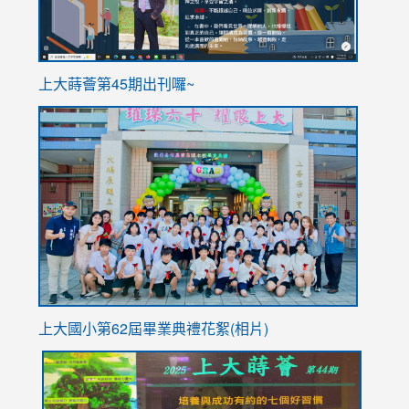
ink
上大蒔薈第45期出刊囉~
to
link
https://sites.google.com/stes.tyc.edu.tw/113school
to
https://
YfDQpp
usp=sha
上大國小第62屆畢
業典禮花絮(相片)
link
link
link
link
link
to
to
to
to
to