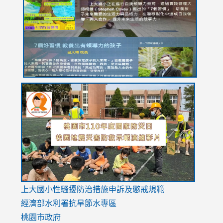
https://drive.google.com/file/d/1I-
https://sites.google.com/stes.tyc.edu.tw/113school
https:
https:
https:
YfDQppRvyMk686kIw6SBbssEIZ6WnT/view?
usp=sh
8M
usp=sharing
link
link
link
to
to
to
https://drive.google.com/file/d/1AXdrxzgdGrHK7k94y0
https:/
https:/
usp=sharing
v=hC_g
v=hC_g
link
上大國小性騷擾防治措施
申訴及懲戒規範
to
經濟部水利署抗旱節水專區
https://www.youtube.com/watch?
桃園市政府