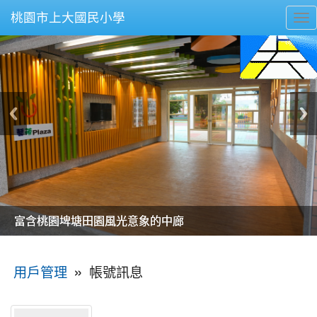
桃園市上大國民小學
To
nav
美麗的操場是我們活力的來源
美麗的操場是我們活力的來源
煥然一新的小司令台
煥然一新的小司令台
富含桃園埤塘田園風光意象的中廊
富含桃園埤塘田園風光意象的中廊
嶄新的中庭廣場
嶄新的中庭廣場
水生池生生不息
水生池生生不息
:::
»
帳號訊息
用戶管理