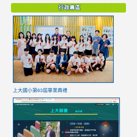
行政專區
link
to
https://
上大國小第63屆畢業典禮
link
link
to
to
https://sites.google.com/stes.tyc.edu.tw/113school
https