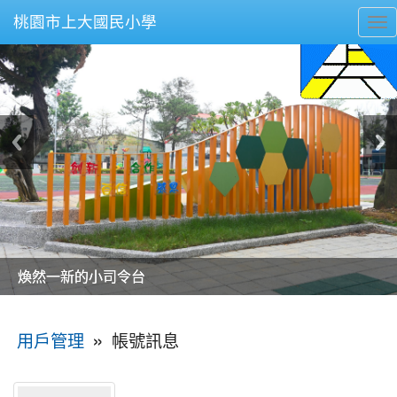
桃園市上大國民小學
To
nav
美麗的操場是我們活力的來源
美麗的操場是我們活力的來源
煥然一新的小司令台
煥然一新的小司令台
富含桃園埤塘田園風光意象的中廊
富含桃園埤塘田園風光意象的中廊
嶄新的中庭廣場
嶄新的中庭廣場
水生池生生不息
水生池生生不息
:::
»
帳號訊息
用戶管理