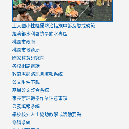
link
上大國小性騷擾防治措施
申訴及懲戒規範
to
經濟部水利署抗旱節水專區
https://www.youtube.com/watch?
桃園市政府
v=mfpNykQ0g4M
桃園市教育局
國家教育研究院
各校網路電話
教育處網路訊息填報系統
公文附件下載
基層公文整合系統
家長辦理轉學作業注意事項
公務填報系統
學校校外人士協助教學或活動要點
修膳系統