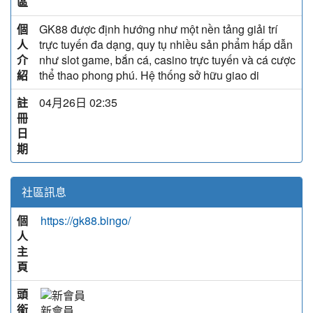
區
個
GK88 được định hướng như một nền tảng giải trí
人
trực tuyến đa dạng, quy tụ nhiều sản phẩm hấp dẫn
介
như slot game, bắn cá, casino trực tuyến và cá cược
紹
thể thao phong phú. Hệ thống sở hữu giao di
註
04月26日 02:35
冊
日
期
社區訊息
個
https://gk88.bingo/
人
主
頁
頭
銜
新會員