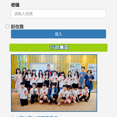
密碼
記住我
登入
行政專區
link
to
https://