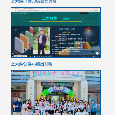
上大國小第63屆畢業典禮
link
link
to
to
https://sites.google.com/stes.tyc.edu.tw/113school
https
ink
上大蒔薈第45期出刊囉~
to
link
https://sites.google.com/stes.tyc.edu.tw/113school
to
https://
YfDQpp
usp=sha