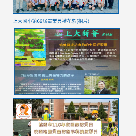
上大國小第62屆畢
業典禮花絮(相片)
link
link
link
link
link
to
to
to
to
to
https://drive.google.com/file/d/1I-
https://sites.google.com/stes.tyc.edu.tw/113school
https:
https:
https:
YfDQppRvyMk686kIw6SBbssEIZ6WnT/view?
usp=sh
8M
usp=sharing
link
link
link
to
to
to
https://drive.google.com/file/d/1AXdrxzgdGrHK7k94y0
https:/
https:/
usp=sharing
v=hC_g
v=hC_g