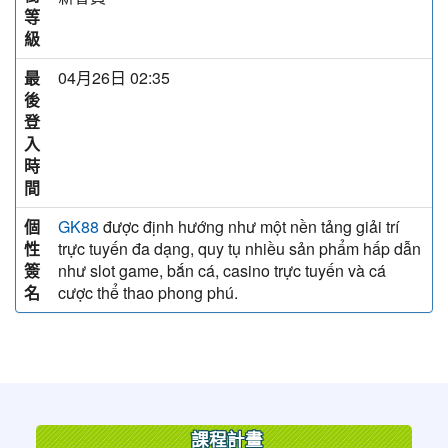
等
級
最
04月26日 02:35
後
登
入
時
間
個
được định hướng như một nền tảng giải trí
GK88
性
trực tuyến đa dạng, quy tụ nhiều sản phẩm hấp dẫn
簽
như slot game, bắn cá, casino trực tuyến và cá
名
cược thể thao phong phú.
:::
課程計畫