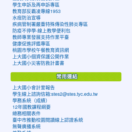
學生申訴及再申訴專區
教育部反霸凌專線1953
水痘防治宣導
疾病管制署嚴重特殊傳染性肺炎專區
防疫不停學-線上教學便利包
教師專業發展支持作業平臺
健康促進評鑑專區
桃園市學校午餐教育資訊網
上大國小個資保護公開作業
上大國小災害防救計畫書
常用連結
上大國小會計室報告
學生線上諮詢信箱:stes2@stes.tyc.edu.tw
學務系統（成績）
12年國教課程綱要
總務相關表件
臺中市推動校園閱讀線上認證系統
無聲廣播系統