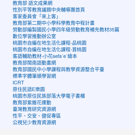
教育部 語文成果網
性別平等教育議題中央輔導團首頁
客家委員會「來上客」
教育部第二期中小學科學教育中程計畫
勞動部編製國民小學四年級勞動教育補充教材35篇
數位學習推動辦公室
桃園市自編在地生活化課程-品桃園
桃園市自編在地生活化課程-賞桃園
客語輔助教材-小花sefaˊeˋ繪本
教育部閩南語動畫網
教育部國民中小學課程與教學資源整合平臺
標準字體筆順學習網
ICRT
原住民語E樂園
桃園市原住民族部落大學電子書櫃
教育部紫錐花運動
臺灣教育研究資源網
性平、交安、健促專區
公視兒少教育資源網
:::