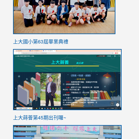
上大國小第63屆畢業典禮
link
link
to
to
https://sites.google.com/stes.tyc.edu.tw/113school
https
ink
上大蒔薈第45期出刊囉~
to
link
https://sites.google.com/stes.tyc.edu.tw/113school
to