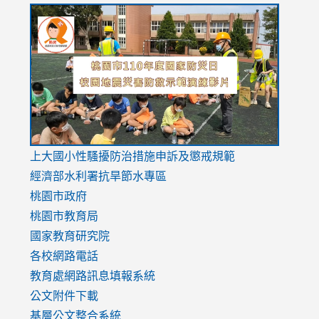
link
link
link
to
to
to
https://drive.google.com/file/d/1AXdrxzgdGrHK7k94y0
https:/
https:/
usp=sharing
v=hC_g
v=hC_g
link
上大國小性騷擾防治措施
申訴及懲戒規範
to
經濟部水利署抗旱節水專區
https://www.youtube.com/watch?
桃園市政府
v=mfpNykQ0g4M
桃園市教育局
國家教育研究院
各校網路電話
教育處網路訊息填報系統
公文附件下載
基層公文整合系統