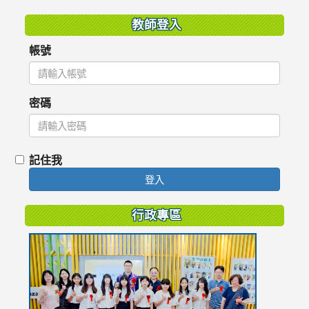
教師登入
帳號
密碼
記住我
登入
行政專區
link
to
https://