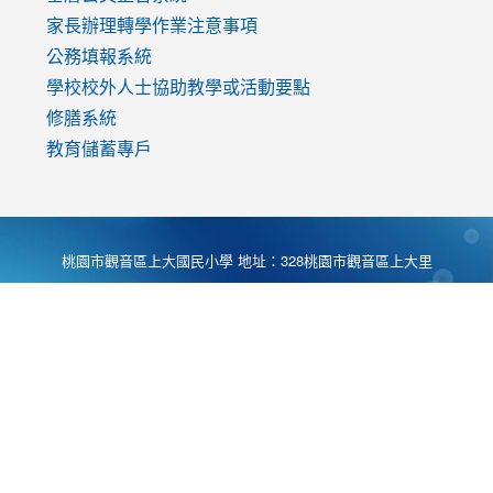
家長辦理轉學作業注意事項
公務填報系統
學校校外人士協助教學或活動要點
修膳系統
教育儲蓄專戶
桃園市觀音區上大國民小學 地址：328桃園市觀音區上大里
大湖路1段540號 電話:03-4901174 傳真:03-4900781 Desing
by
Zyinfo