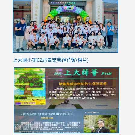
https://
YfDQpp
usp=sha
上大國小第62屆畢
業典禮花絮(相片)
link
link
link
link
link
to
to
to
to
to
https://drive.google.com/file/d/1I-
https://sites.google.com/stes.tyc.edu.tw/113school
https:
https:
https:
YfDQppRvyMk686kIw6SBbssEIZ6WnT/view?
usp=sh
8M
usp=sharing