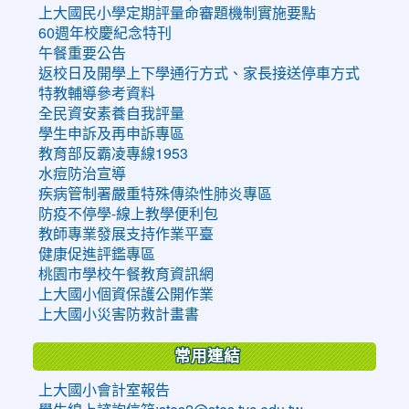
上大國民小學定期評量命審題機制實施要點
60週年校慶紀念特刊
午餐重要公告
返校日及開學上下學通行方式、家長接送停車方式
特教輔導參考資料
全民資安素養自我評量
學生申訴及再申訴專區
教育部反霸凌專線1953
水痘防治宣導
疾病管制署嚴重特殊傳染性肺炎專區
防疫不停學-線上教學便利包
教師專業發展支持作業平臺
健康促進評鑑專區
桃園市學校午餐教育資訊網
上大國小個資保護公開作業
上大國小災害防救計畫書
常用連結
上大國小會計室報告