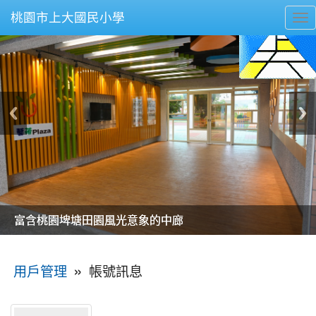
桃園市上大國民小學
To
nav
美麗的操場是我們活力的來源
美麗的操場是我們活力的來源
煥然一新的小司令台
煥然一新的小司令台
富含桃園埤塘田園風光意象的中廊
富含桃園埤塘田園風光意象的中廊
嶄新的中庭廣場
嶄新的中庭廣場
水生池生生不息
水生池生生不息
:::
»
帳號訊息
用戶管理