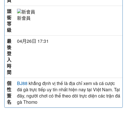
頁
頭
銜
新會員
等
級
最
04月26日 17:31
後
登
入
時
間
個
khẳng định vị thế là địa chỉ xem và cá cược
BJ88
性
đá gà trực tiếp uy tín nhất hiện nay tại Việt Nam. Tại
簽
đây, người chơi có thể theo dõi trực diện các trận đá
名
gà Thomo