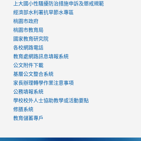
link
上大國小性騷擾防治措施
申訴及懲戒規範
to
經濟部水利署抗旱節水專區
https://www.youtube.com/watch?
桃園市政府
v=mfpNykQ0g4M
桃園市教育局
國家教育研究院
各校網路電話
教育處網路訊息填報系統
公文附件下載
基層公文整合系統
家長辦理轉學作業注意事項
公務填報系統
學校校外人士協助教學或活動要點
修膳系統
教育儲蓄專戶