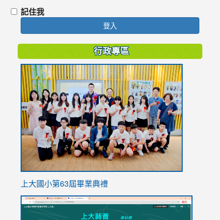
記住我
登入
行政專區
link
to
https://
上大國小第63屆畢業典禮
link
link
to
to