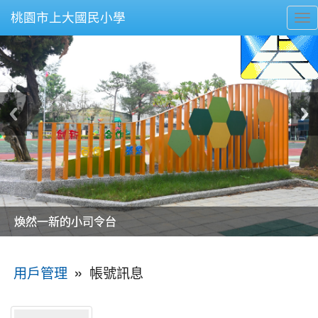
桃園市上大國民小學
To
nav
美麗的操場是我們活力的來源
美麗的操場是我們活力的來源
煥然一新的小司令台
煥然一新的小司令台
富含桃園埤塘田園風光意象的中廊
富含桃園埤塘田園風光意象的中廊
嶄新的中庭廣場
嶄新的中庭廣場
水生池生生不息
水生池生生不息
:::
»
帳號訊息
用戶管理