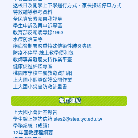
返校日及開學上下學通行方式、家長接送停車方式
特教輔導參考資料
全民資安素養自我評量
學生申訴及再申訴專區
教育部反霸凌專線1953
水痘防治宣導
疾病管制署嚴重特殊傳染性肺炎專區
防疫不停學-線上教學便利包
教師專業發展支持作業平臺
健康促進評鑑專區
桃園市學校午餐教育資訊網
上大國小個資保護公開作業
上大國小災害防救計畫書
常用連結
上大國小會計室報告
學生線上諮詢信箱:stes2@stes.tyc.edu.tw
學務系統（成績）
12年國教課程綱要