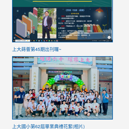
https://sites.google.com/stes.tyc.edu.tw/113school
https
ink
上大蒔薈第45期出刊囉~
to
link
https://sites.google.com/stes.tyc.edu.tw/113school
to
https://
YfDQpp
usp=sha
上大國小第62屆畢
業典禮花絮(相片)