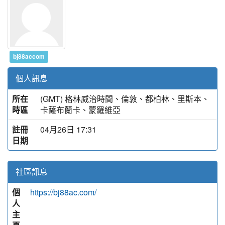
bj88accom
個人訊息
所在
(GMT) 格林威治時間、倫敦、都柏林、里斯本、
時區
卡薩布蘭卡、蒙羅維亞
註冊
04月26日 17:31
日期
社區訊息
個
https://bj88ac.com/
人
主