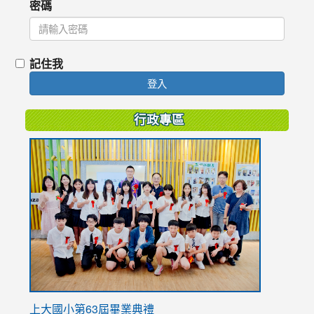
密碼
記住我
登入
行政專區
link
to
https://
上大國小第63屆畢業典禮