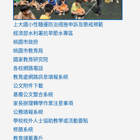
link
上大國小性騷擾防治措施
申訴及懲戒規範
to
經濟部水利署抗旱節水專區
https://www.youtube.com/watch?
桃園市政府
v=mfpNykQ0g4M
桃園市教育局
國家教育研究院
各校網路電話
教育處網路訊息填報系統
公文附件下載
基層公文整合系統
家長辦理轉學作業注意事項
公務填報系統
學校校外人士協助教學或活動要點
修膳系統
教育儲蓄專戶