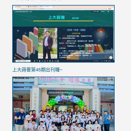
link
link
to
to
https://sites.google.com/stes.tyc.edu.tw/113school
https
ink
上大蒔薈第45期出刊囉~
to
link
https://sites.google.com/stes.tyc.edu.tw/113school
to
https://
YfDQpp
usp=sha