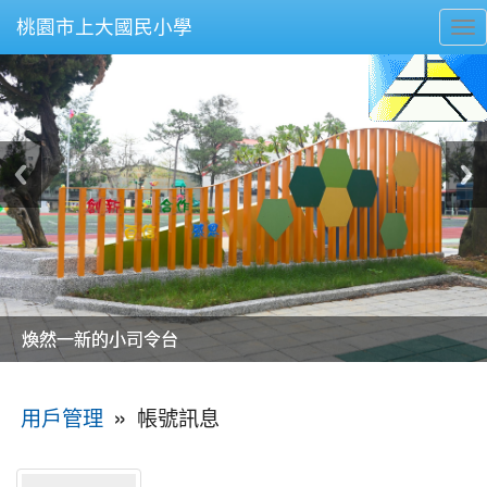
桃園市上大國民小學
To
nav
美麗的操場是我們活力的來源
美麗的操場是我們活力的來源
煥然一新的小司令台
煥然一新的小司令台
富含桃園埤塘田園風光意象的中廊
富含桃園埤塘田園風光意象的中廊
嶄新的中庭廣場
嶄新的中庭廣場
水生池生生不息
水生池生生不息
:::
»
帳號訊息
用戶管理