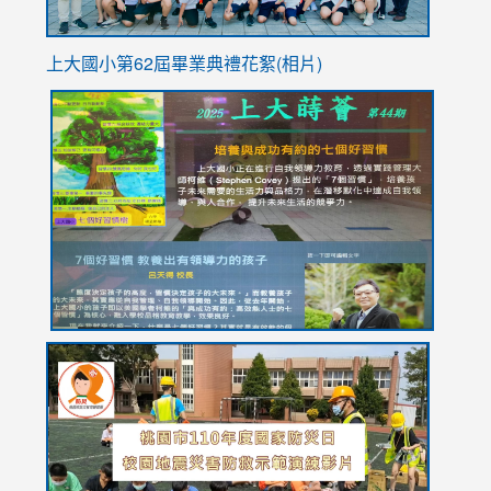
上大國小第62屆畢
業典禮花絮(相片)
link
link
link
link
link
to
to
to
to
to
https://drive.google.com/file/d/1I-
https://sites.google.com/stes.tyc.edu.tw/113school
https:
https:
https:
YfDQppRvyMk686kIw6SBbssEIZ6WnT/view?
usp=sh
8M
usp=sharing
link
link
link
to
to
to
https://drive.google.com/file/d/1AXdrxzgdGrHK7k94y0
https:/
https:/
usp=sharing
v=hC_g
v=hC_g