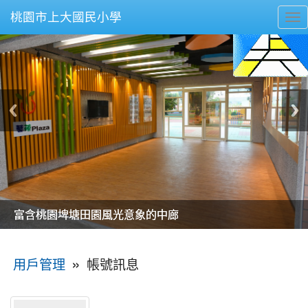
桃園市上大國民小學
To
nav
美麗的操場是我們活力的來源
美麗的操場是我們活力的來源
煥然一新的小司令台
煥然一新的小司令台
富含桃園埤塘田園風光意象的中廊
富含桃園埤塘田園風光意象的中廊
嶄新的中庭廣場
嶄新的中庭廣場
水生池生生不息
水生池生生不息
:::
»
帳號訊息
用戶管理