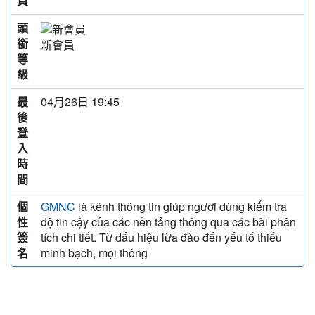
頁
頭
銜
新會員
等
級
最
04月26日 19:45
後
登
入
時
間
個
là kênh thông tin giúp người dùng kiểm tra
GMNC
性
độ tin cậy của các nền tảng thông qua các bài phân
簽
tích chi tiết. Từ dấu hiệu lừa đảo đến yếu tố thiếu
名
minh bạch, mọi thông