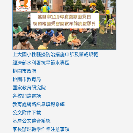
to
to
to
https://drive.google.com/file/d/1AXdrxzgdGrHK7k94y0
https:/
https:/
usp=sharing
v=hC_g
v=hC_g
link
上大國小性騷擾防治措施
申訴及懲戒規範
to
經濟部水利署抗旱節水專區
https://www.youtube.com/watch?
桃園市政府
v=mfpNykQ0g4M
桃園市教育局
國家教育研究院
各校網路電話
教育處網路訊息填報系統
公文附件下載
基層公文整合系統
家長辦理轉學作業注意事項