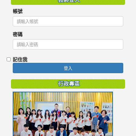
帳號
密碼
記住我
登入
行政專區
link
to
https://