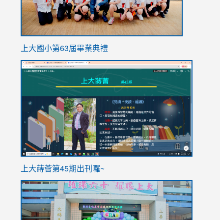
上大國小第63屆畢業典禮
link
link
to
to
https://sites.google.com/stes.tyc.edu.tw/113school
https
ink
上大蒔薈第45期出刊囉~
to
link
https://sites.google.com/stes.tyc.edu.tw/113school
to
https://