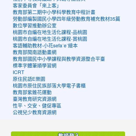
客家委員會「來上客」
教育部第二期中小學科學教育中程計畫
勞動部編製國民小學四年級勞動教育補充教材35篇
數位學習推動辦公室
桃園市自編在地生活化課程-品桃園
桃園市自編在地生活化課程-賞桃園
客語輔助教材-小花sefaˊeˋ繪本
教育部閩南語動畫網
教育部國民中小學課程與教學資源整合平臺
標準字體筆順學習網
ICRT
原住民語E樂園
桃園市原住民族部落大學電子書櫃
教育部紫錐花運動
臺灣教育研究資源網
性平、交安、健促專區
公視兒少教育資源網
:::
教師登入