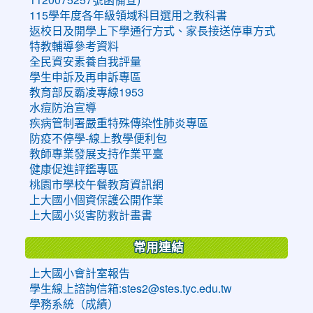
115學年度各年級領域科目選用之教科書
返校日及開學上下學通行方式、家長接送停車方式
特教輔導參考資料
全民資安素養自我評量
學生申訴及再申訴專區
教育部反霸凌專線1953
水痘防治宣導
疾病管制署嚴重特殊傳染性肺炎專區
防疫不停學-線上教學便利包
教師專業發展支持作業平臺
健康促進評鑑專區
桃園市學校午餐教育資訊網
上大國小個資保護公開作業
上大國小災害防救計畫書
常用連結
上大國小會計室報告
學生線上諮詢信箱:stes2@stes.tyc.edu.tw
學務系統（成績）