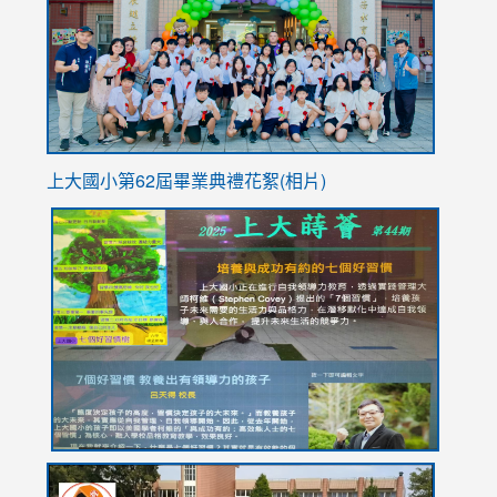
YfDQpp
usp=sha
上大國小第62屆畢
業典禮花絮(相片)
link
link
link
link
link
to
to
to
to
to
https://drive.google.com/file/d/1I-
https://sites.google.com/stes.tyc.edu.tw/113school
https:
https:
https:
YfDQppRvyMk686kIw6SBbssEIZ6WnT/view?
usp=sh
8M
usp=sharing
link
link
link