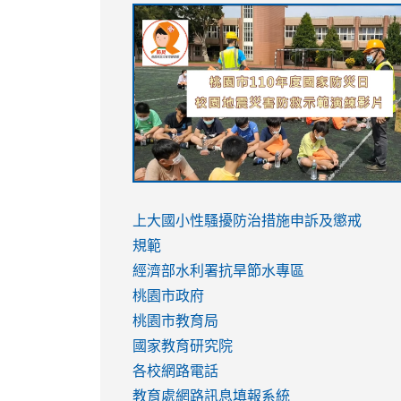
link
link
link
link
to
to
to
to
https://sites.google.com/stes.tyc.ed
https://drive.google.com/file/d/1AXdr
https://youtu.be/jJOMVWY3-
https://drive.google.com/file/d/1AXdr
usp=sharing
8M
usp=sharing
link
link
to
to
link
上大國小性騷擾防治措施
申訴及懲戒
https://www.youtube.com/watch?
https://www.youtube.com/watch?
to
規範
v=hC_gdZndU9s
v=hC_gdZndU9s
https://www.youtube.com/watch?
經濟部水利署抗旱節水專區
v=mfpNykQ0g4M
桃園市政府
桃園市教育局
國家教育研究院
各校網路電話
教育處網路訊息填報系統