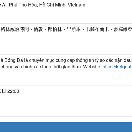
 Ái, Phú Thọ Hòa, Hồ Chí Minh, Vietnam
T) 格林威治時間、倫敦、都柏林、里斯本、卡薩布蘭卡、蒙羅維
ả Bóng Đá là chuyên mục cung cấp thông tin tỷ số các trận đấ
chóng và chính xác theo thời gian thực. Website:
https://ketqu
日 22:03