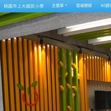
主選單
雲端硬碟
60週
桃園市上大國民小學