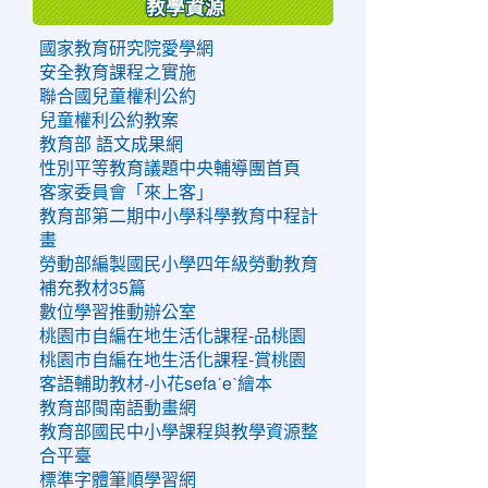
教學資源
國家教育研究院愛學網
安全教育課程之實施
聯合國兒童權利公約
兒童權利公約教案
教育部 語文成果網
性別平等教育議題中央輔導團首頁
客家委員會「來上客」
教育部第二期中小學科學教育中程計
畫
勞動部編製國民小學四年級勞動教育
補充教材35篇
數位學習推動辦公室
桃園市自編在地生活化課程-品桃園
桃園市自編在地生活化課程-賞桃園
客語輔助教材-小花sefaˊeˋ繪本
教育部閩南語動畫網
教育部國民中小學課程與教學資源整
合平臺
標準字體筆順學習網