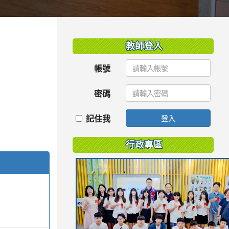
:::
教師登入
帳號
密碼
記住我
登入
行政專區