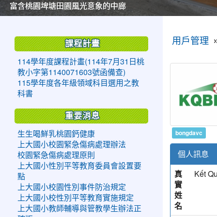
美麗的操場是我們活力的來源
美麗的操場是我們活力的來源
煥然一新的小司令台
煥然一新的小司令台
富含桃園埤塘田園風光意象的中廊
富含桃園埤塘田園風光意象的中廊
嶄新的中庭廣場
嶄新的中庭廣場
水生池生生不息
水生池生生不息
:::
:::
用戶管理
課程計畫
114學年度課程計畫(114年7月31日桃
教小字第1140071603號函備查)
115學年度各年級領域科目選用之教
科書
重要消息
bongdavc
生生喝鮮乳桃園鈣健康
上大國小校園緊急傷病處理辦法
個人訊息
校園緊急傷病處理原則
上大國小性別平等教育委員會設置要
真
Kết Q
點
實
上大國小校園性別事件防治規定
姓
上大國小校性別平等教育實施規定
名
上大國小教師輔導與管教學生辦法正