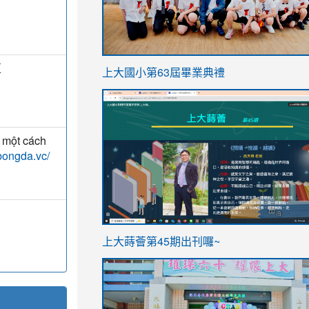
link
亞
上大國小第63屆畢業典禮
to
link
https://sites.google.com/stes.t
to
https://sites.google.com/stes.tyc.ed
u một cách
abongda.vc/
ink
link
上大蒔薈第45期出刊囉~
to
to
https://sites.google.com/stes.tyc.ed
https://sites.google.com/stes.t