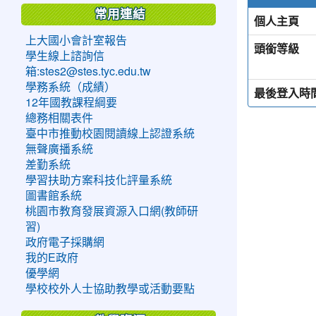
常用連結
個人主頁
上大國小會計室報告
頭銜等級
學生線上諮詢信
箱:stes2@stes.tyc.edu.tw
學務系統（成績）
最後登入時
12年國教課程綱要
總務相關表件
臺中市推動校園閱讀線上認證系統
無聲廣播系統
差勤系統
學習扶助方案科技化評量系統
圖書館系統
桃園市教育發展資源入口網(教師研
習)
政府電子採購網
我的E政府
優學網
學校校外人士協助教學或活動要點