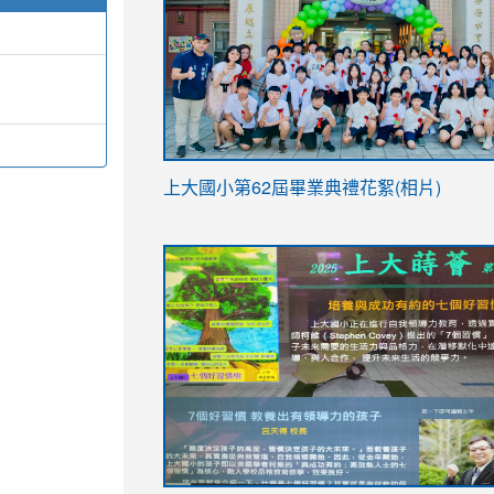
link
上大國小第62屆畢
業典禮花絮(相片)
to
link
link
https://drive.google.com/file/d/1I-
to
to
YfDQppRvyMk686kIw6SBbssEIZ6WnT/vi
https://drive.google.com/file/d/1I-
https://sites.google.com/stes.tyc.ed
usp=sharing
YfDQppRvyMk686kIw6SBbssEIZ6WnT/vi
usp=sharing