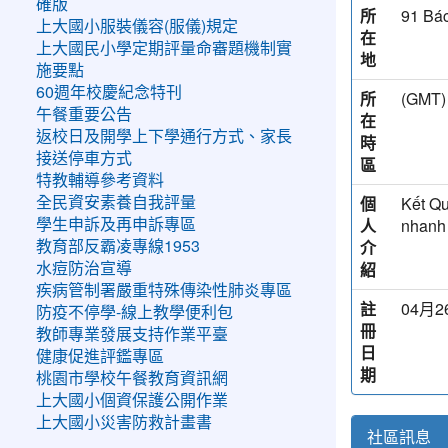
確版
所
91 Bác
上大國小服裝儀容(服儀)規定
在
上大國民小學定期評量命審題機制實
地
施要點
60週年校慶紀念特刊
所
(GM
午餐重要公告
在
返校日及開學上下學通行方式、家長
時
接送停車方式
區
特教輔導參考資料
個
Kết Qu
全民資安素養自我評量
人
nhanh 
學生申訴及再申訴專區
介
教育部反霸凌專線1953
紹
水痘防治宣導
疾病管制署嚴重特殊傳染性肺炎專區
註
04月26
防疫不停學-線上教學便利包
冊
教師專業發展支持作業平臺
日
健康促進評鑑專區
期
桃園市學校午餐教育資訊網
上大國小個資保護公開作業
上大國小災害防救計畫書
社區訊息