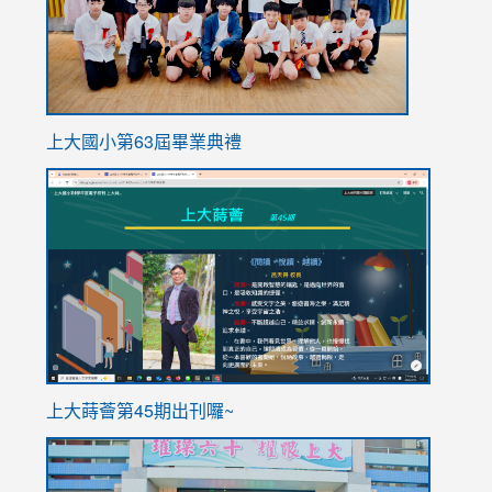
上大國小第63屆畢業典禮
link
link
to
to
https://sites.google.com/stes.tyc.edu.tw/113school
https
ink
上大蒔薈第45期出刊囉~
to
link
https://sites.google.com/stes.tyc.edu.tw/113school
to