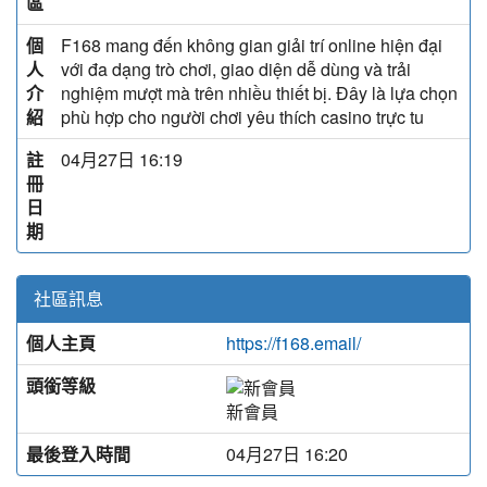
區
個
F168 mang đến không gian giải trí online hiện đại
人
với đa dạng trò chơi, giao diện dễ dùng và trải
介
nghiệm mượt mà trên nhiều thiết bị. Đây là lựa chọn
紹
phù hợp cho người chơi yêu thích casino trực tu
註
04月27日 16:19
冊
日
期
社區訊息
個人主頁
https://f168.email/
頭銜等級
新會員
最後登入時間
04月27日 16:20