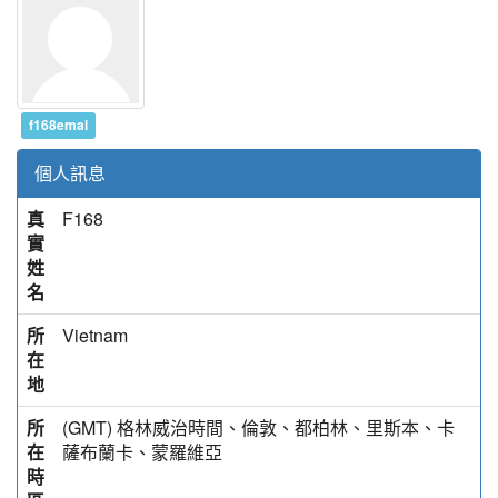
f168emai
個人訊息
真
F168
實
姓
名
所
Vietnam
在
地
所
(GMT) 格林威治時間、倫敦、都柏林、里斯本、卡
在
薩布蘭卡、蒙羅維亞
時