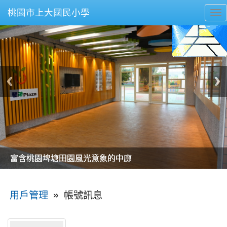
桃園市上大國民小學
To
nav
美麗的操場是我們活力的來源
美麗的操場是我們活力的來源
煥然一新的小司令台
煥然一新的小司令台
富含桃園埤塘田園風光意象的中廊
富含桃園埤塘田園風光意象的中廊
嶄新的中庭廣場
嶄新的中庭廣場
水生池生生不息
水生池生生不息
:::
»
帳號訊息
用戶管理