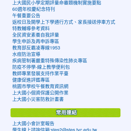
上大國民小學定期評量命審題機制實施要點
60週年校慶紀念特刊
午餐重要公告
返校日及開學上下學通行方式、家長接送停車方式
特教輔導參考資料
全民資安素養自我評量
學生申訴及再申訴專區
教育部反霸凌專線1953
水痘防治宣導
疾病管制署嚴重特殊傳染性肺炎專區
防疫不停學-線上教學便利包
教師專業發展支持作業平臺
健康促進評鑑專區
桃園市學校午餐教育資訊網
上大國小個資保護公開作業
上大國小災害防救計畫書
常用連結
上大國小會計室報告
學生線上諮詢信箱:stes2@stes.tyc.edu.tw