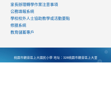
家長辦理轉學作業注意事項
公務填報系統
學校校外人士協助教學或活動要點
修膳系統
教育儲蓄專戶
桃園市觀音區上大國民小學 地址：328桃園市觀音區上大里
大湖路1段540號 電話:03-4901174 傳真:03-4900781 Desing
by
Zyinfo