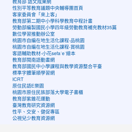
教育部 語文成果網
性別平等教育議題中央輔導團首頁
客家委員會「來上客」
教育部第二期中小學科學教育中程計畫
勞動部編製國民小學四年級勞動教育補充教材35篇
數位學習推動辦公室
桃園市自編在地生活化課程-品桃園
桃園市自編在地生活化課程-賞桃園
客語輔助教材-小花sefaˊeˋ繪本
教育部閩南語動畫網
教育部國民中小學課程與教學資源整合平臺
標準字體筆順學習網
ICRT
原住民語E樂園
桃園市原住民族部落大學電子書櫃
教育部紫錐花運動
臺灣教育研究資源網
性平、交安、健促專區
公視兒少教育資源網
:::