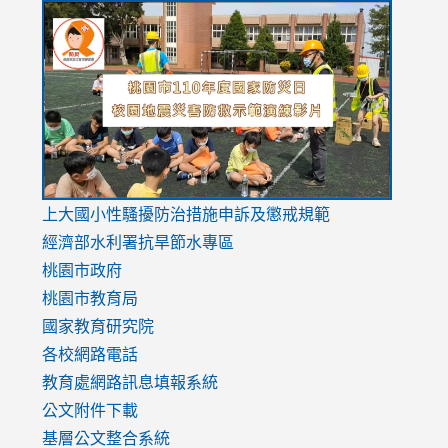
link
link
link
to
to
to
https://drive.google.com/file/d/1AXdrxzgdGrHK7k94y0
https:/
https:/
usp=sharing
v=hC_g
v=hC_g
link
上大國小性騷擾防治措施
申訴及懲戒規範
to
經濟部水利署抗旱節水專區
https://www.youtube.com/watch?
桃園市政府
v=mfpNykQ0g4M
桃園市教育局
國家教育研究院
各校網路電話
教育處網路訊息填報系統
公文附件下載
基層公文整合系統