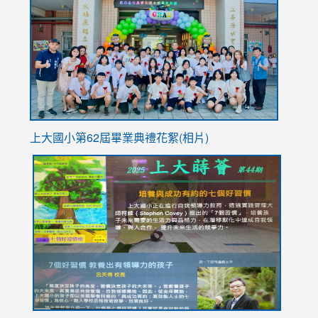
https://
YfDQpp
usp=sha
上大國小第62屆畢
業典禮花絮(相片)
link
link
link
link
link
to
to
to
to
to
https://drive.google.com/file/d/1I-
https://sites.google.com/stes.tyc.edu.tw/113school
https:
https:
https:
YfDQppRvyMk686kIw6SBbssEIZ6WnT/view?
usp=sh
8M
usp=sharing