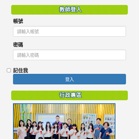
教師登入
帳號
密碼
記住我
登入
行政專區
link
to
https://