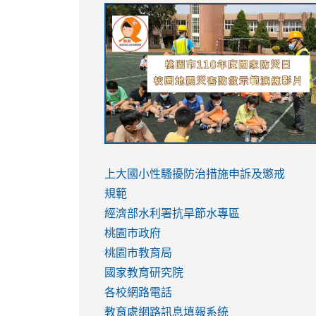
link
link
link
link
to
to
to
to
https://sites.google.com/stes.tyc.ed
https://drive.google.com/file/d/1AXdr
https://youtu.be/jJOMVWY3-
https://drive.google.com/file/d/1AXdr
usp=sharing
8M
usp=sharing
link
link
to
to
link
上大國小性騷擾防治措施
申訴及懲戒
https://www.youtube.com/watch?
https://www.youtube.com/watch?
to
規範
v=hC_gdZndU9s
v=hC_gdZndU9s
https://www.youtube.com/watch?
經濟部水利署抗旱節水專區
v=mfpNykQ0g4M
桃園市政府
桃園市教育局
國家教育研究院
各校網路電話
教育處網路訊息填報系統