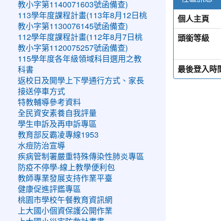
教小字第1140071603號函備查)
113學年度課程計畫(113年8月12日桃
個人主頁
教小字第1130076145號函備查)
頭銜等級
112學年度課程計畫(112年8月7日桃
教小字第1120075257號函備查)
115學年度各年級領域科目選用之教
最後登入時
科書
返校日及開學上下學通行方式、家長
接送停車方式
特教輔導參考資料
全民資安素養自我評量
學生申訴及再申訴專區
教育部反霸凌專線1953
水痘防治宣導
疾病管制署嚴重特殊傳染性肺炎專區
防疫不停學-線上教學便利包
教師專業發展支持作業平臺
健康促進評鑑專區
桃園市學校午餐教育資訊網
上大國小個資保護公開作業