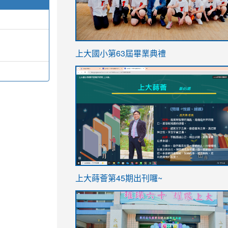
link
上大國小第63屆畢業典禮
to
link
https://sites.google.com/stes.t
to
https://sites.google.com/stes.tyc.ed
ink
link
上大蒔薈第45期出刊囉~
to
to
https://sites.google.com/stes.tyc.ed
https://sites.google.com/stes.t