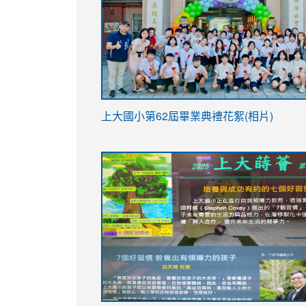
link
上大國小第62屆畢
業典禮花絮(相片)
to
link
link
https://drive.google.com/file/d/1I-
to
to
YfDQppRvyMk686kIw6SBbssEIZ6WnT/vi
https://drive.google.com/file/d/1I-
https://sites.google.com/stes.tyc.ed
usp=sharing
YfDQppRvyMk686kIw6SBbssEIZ6WnT/vi
usp=sharing