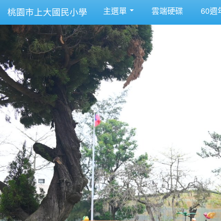
主選單
雲端硬碟
60週
桃園市上大國民小學