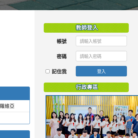
:::
教師登入
帳號
密碼
記住我
登入
行政專區
蒙羅維亞