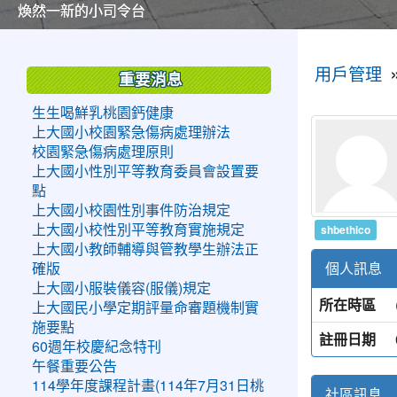
美麗的操場是我們活力的來源
美麗的操場是我們活力的來源
煥然一新的小司令台
煥然一新的小司令台
富含桃園埤塘田園風光意象的中廊
富含桃園埤塘田園風光意象的中廊
嶄新的中庭廣場
嶄新的中庭廣場
水生池生生不息
水生池生生不息
:::
:::
用戶管理
重要消息
生生喝鮮乳桃園鈣健康
上大國小校園緊急傷病處理辦法
校園緊急傷病處理原則
上大國小性別平等教育委員會設置要
點
上大國小校園性別事件防治規定
shbethico
上大國小校性別平等教育實施規定
上大國小教師輔導與管教學生辦法正
個人訊息
確版
上大國小服裝儀容(服儀)規定
所在時區
上大國民小學定期評量命審題機制實
施要點
註冊日期
60週年校慶紀念特刊
午餐重要公告
114學年度課程計畫(114年7月31日桃
社區訊息