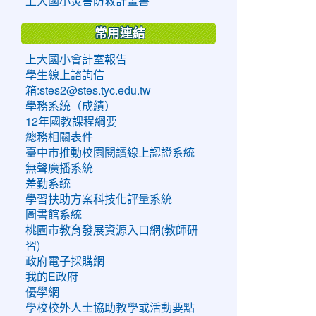
上大國小災害防救計畫書
常用連結
上大國小會計室報告
學生線上諮詢信
箱:stes2@stes.tyc.edu.tw
學務系統（成績）
12年國教課程綱要
總務相關表件
臺中市推動校園閱讀線上認證系統
無聲廣播系統
差勤系統
學習扶助方案科技化評量系統
圖書館系統
桃園市教育發展資源入口網(教師研
習)
政府電子採購網
我的E政府
優學網
學校校外人士協助教學或活動要點