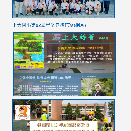
上大國小第62屆畢
業典禮花絮(相片)
link
link
link
link
link
to
to
to
to
to
https://drive.google.com/file/d/1I-
https://sites.google.com/stes.tyc.edu.tw/113school
https:
https:
https:
YfDQppRvyMk686kIw6SBbssEIZ6WnT/view?
usp=sh
8M
usp=sharing
link
link
link
to
to
to
https://drive.google.com/file/d/1AXdrxzgdGrHK7k94y0
https:/
https:/
usp=sharing
v=hC_g
v=hC_g