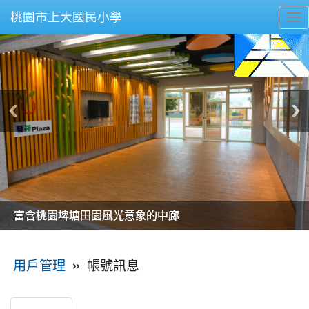
桃園市上大國民小學
To
nav
美麗的操場是我們活力的來源
美麗的操場是我們活力的來源
煥然一新的小司令台
煥然一新的小司令台
富含桃園埤塘田園風光意象的中廊
富含桃園埤塘田園風光意象的中廊
嶄新的中庭廣場
嶄新的中庭廣場
水生池生生不息
水生池生生不息
:::
»
帳號訊息
用戶管理