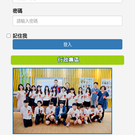
密碼
記住我
登入
行政專區
link
to
https://