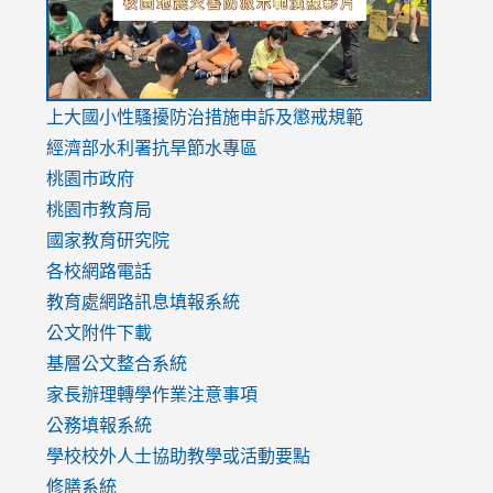
link
上大國小性騷擾防治措施
申訴及懲戒規範
to
經濟部水利署抗旱節水專區
https://www.youtube.com/watch?
桃園市政府
v=mfpNykQ0g4M
桃園市教育局
國家教育研究院
各校網路電話
教育處網路訊息填報系統
公文附件下載
基層公文整合系統
家長辦理轉學作業注意事項
公務填報系統
學校校外人士協助教學或活動要點
修膳系統