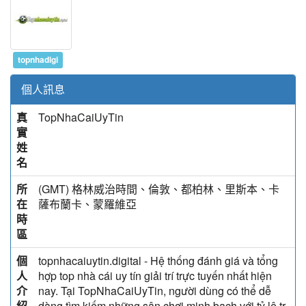
topnhadigi
個人訊息
真
TopNhaCaiUyTin
實
姓
名
所
(GMT) 格林威治時間、倫敦、都柏林、里斯本、卡
在
薩布蘭卡、蒙羅維亞
時
區
個
topnhacaiuytin.digital - Hệ thống đánh giá và tổng
人
hợp top nhà cái uy tín giải trí trực tuyến nhất hiện
介
nay. Tại TopNhaCaiUyTin, người dùng có thể dễ
紹
dàng tìm kiếm những sân chơi minh bạch với tỷ lệ tr