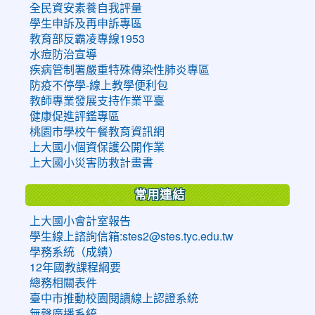
全民資安素養自我評量
學生申訴及再申訴專區
教育部反霸凌專線1953
水痘防治宣導
疾病管制署嚴重特殊傳染性肺炎專區
防疫不停學-線上教學便利包
教師專業發展支持作業平臺
健康促進評鑑專區
桃園市學校午餐教育資訊網
上大國小個資保護公開作業
上大國小災害防救計畫書
常用連結
上大國小會計室報告
學生線上諮詢信箱:stes2@stes.tyc.edu.tw
學務系統（成績）
12年國教課程綱要
總務相關表件
臺中市推動校園閱讀線上認證系統
無聲廣播系統