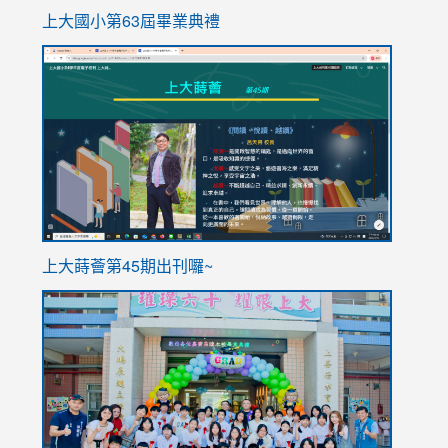
上大國小第63屆畢業典禮
link
link
to
to
https://sites.google.com/stes.tyc.edu.tw/113school
https
ink
上大蒔薈第45期出刊囉~
to
link
https://sites.google.com/stes.tyc.edu.tw/113school
to
https://
YfDQpp
usp=sha