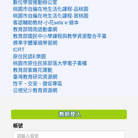
數位學習推動辦公室
桃園市自編在地生活化課程-品桃園
桃園市自編在地生活化課程-賞桃園
客語輔助教材-小花sefaˊeˋ繪本
教育部閩南語動畫網
教育部國民中小學課程與教學資源整合平臺
標準字體筆順學習網
ICRT
原住民語E樂園
桃園市原住民族部落大學電子書櫃
教育部紫錐花運動
臺灣教育研究資源網
性平、交安、健促專區
公視兒少教育資源網
:::
教師登入
帳號