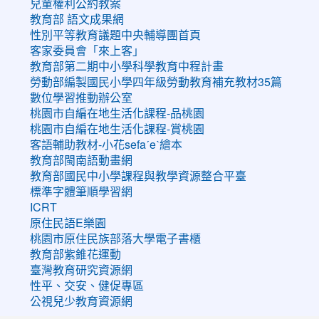
兒童權利公約教案
教育部 語文成果網
性別平等教育議題中央輔導團首頁
客家委員會「來上客」
教育部第二期中小學科學教育中程計畫
勞動部編製國民小學四年級勞動教育補充教材35篇
數位學習推動辦公室
桃園市自編在地生活化課程-品桃園
桃園市自編在地生活化課程-賞桃園
客語輔助教材-小花sefaˊeˋ繪本
教育部閩南語動畫網
教育部國民中小學課程與教學資源整合平臺
標準字體筆順學習網
ICRT
原住民語E樂園
桃園市原住民族部落大學電子書櫃
教育部紫錐花運動
臺灣教育研究資源網
性平、交安、健促專區
公視兒少教育資源網