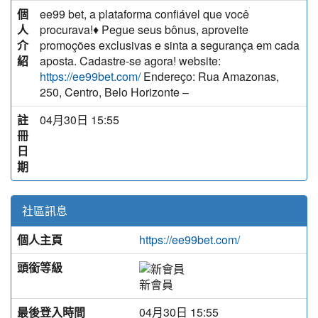
個
ee99 bet, a plataforma confiável que você
人
procurava!♦️ Pegue seus bônus, aproveite
介
promoções exclusivas e sinta a segurança em cada
紹
aposta. Cadastre-se agora! website:
Endereço: Rua Amazonas,
https://ee99bet.com/
250, Centro, Belo Horizonte –
註
04月30日 15:55
冊
日
期
社區訊息
個人主頁
https://ee99bet.com/
頭銜等級
新會員
最後登入時間
04月30日 15:55