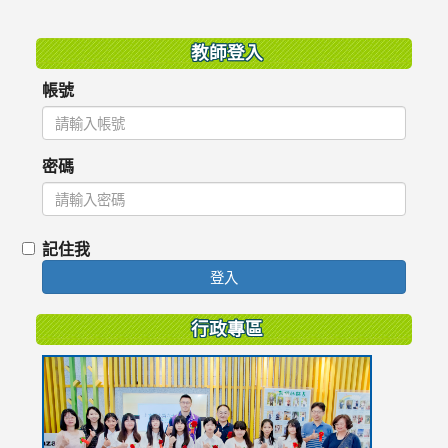
:::
教師登入
帳號
密碼
記住我
登入
行政專區
link
to
https://