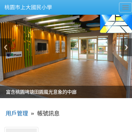
桃園市上大國民小學
To
nav
美麗的操場是我們活力的來源
美麗的操場是我們活力的來源
煥然一新的小司令台
煥然一新的小司令台
富含桃園埤塘田園風光意象的中廊
富含桃園埤塘田園風光意象的中廊
嶄新的中庭廣場
嶄新的中庭廣場
水生池生生不息
水生池生生不息
:::
»
帳號訊息
用戶管理