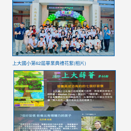
to
https://
YfDQpp
usp=sha
上大國小第62屆畢
業典禮花絮(相片)
link
link
link
link
link
to
to
to
to
to
https://drive.google.com/file/d/1I-
https://sites.google.com/stes.tyc.edu.tw/113school
https:
https:
https:
YfDQppRvyMk686kIw6SBbssEIZ6WnT/view?
usp=sh
8M
usp=sharing