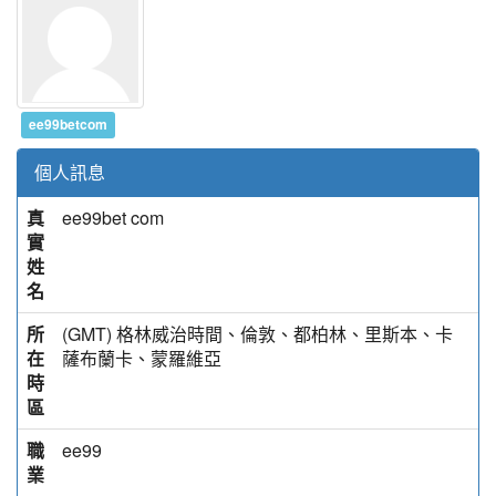
ee99betcom
個人訊息
真
ee99bet com
實
姓
名
所
(GMT) 格林威治時間、倫敦、都柏林、里斯本、卡
在
薩布蘭卡、蒙羅維亞
時
區
職
ee99
業