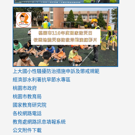
link
link
link
to
to
to
https://drive.google.com/file/d/1AXdrxzgdGrHK7k94y0
https:/
https:/
usp=sharing
v=hC_g
v=hC_g
link
上大國小性騷擾防治措施
申訴及懲戒規範
to
經濟部水利署抗旱節水專區
https://www.youtube.com/watch?
桃園市政府
v=mfpNykQ0g4M
桃園市教育局
國家教育研究院
各校網路電話
教育處網路訊息填報系統
公文附件下載