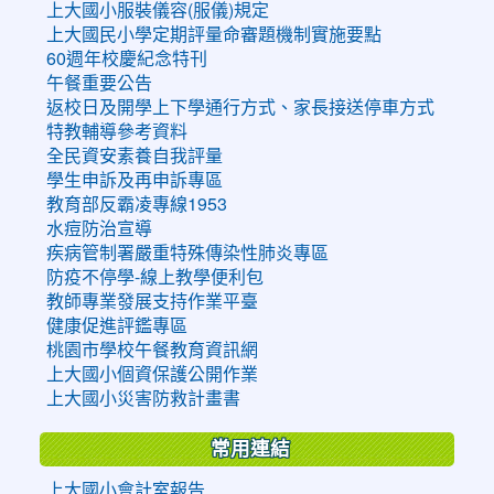
上大國小服裝儀容(服儀)規定
上大國民小學定期評量命審題機制實施要點
60週年校慶紀念特刊
午餐重要公告
返校日及開學上下學通行方式、家長接送停車方式
特教輔導參考資料
全民資安素養自我評量
學生申訴及再申訴專區
教育部反霸凌專線1953
水痘防治宣導
疾病管制署嚴重特殊傳染性肺炎專區
防疫不停學-線上教學便利包
教師專業發展支持作業平臺
健康促進評鑑專區
桃園市學校午餐教育資訊網
上大國小個資保護公開作業
上大國小災害防救計畫書
常用連結
上大國小會計室報告