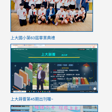
上大國小第63屆畢業典禮
link
link
to
to
https://sites.google.com/stes.tyc.edu.tw/113school
https
ink
上大蒔薈第45期出刊囉~
to
link
https://sites.google.com/stes.tyc.edu.tw/113school