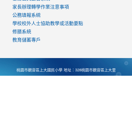
家長辦理轉學作業注意事項
公務填報系統
學校校外人士協助教學或活動要點
修膳系統
教育儲蓄專戶
桃園市觀音區上大國民小學 地址：328桃園市觀音區上大里
大湖路1段540號 電話:03-4901174 傳真:03-4900781 Desing
by
Zyinfo