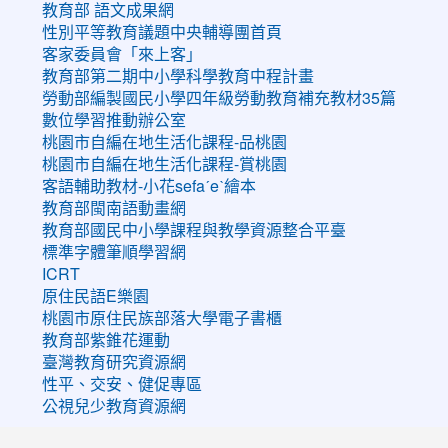
教育部 語文成果網
性別平等教育議題中央輔導團首頁
客家委員會「來上客」
教育部第二期中小學科學教育中程計畫
勞動部編製國民小學四年級勞動教育補充教材35篇
數位學習推動辦公室
桃園市自編在地生活化課程-品桃園
桃園市自編在地生活化課程-賞桃園
客語輔助教材-小花sefaˊeˋ繪本
教育部閩南語動畫網
教育部國民中小學課程與教學資源整合平臺
標準字體筆順學習網
ICRT
原住民語E樂園
桃園市原住民族部落大學電子書櫃
教育部紫錐花運動
臺灣教育研究資源網
性平、交安、健促專區
公視兒少教育資源網
:::