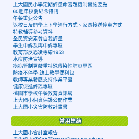
上大國民小學定期評量命審題機制實施要點
60週年校慶紀念特刊
午餐重要公告
返校日及開學上下學通行方式、家長接送停車方式
特教輔導參考資料
全民資安素養自我評量
學生申訴及再申訴專區
教育部反霸凌專線1953
水痘防治宣導
疾病管制署嚴重特殊傳染性肺炎專區
防疫不停學-線上教學便利包
教師專業發展支持作業平臺
健康促進評鑑專區
桃園市學校午餐教育資訊網
上大國小個資保護公開作業
上大國小災害防救計畫書
常用連結
上大國小會計室報告