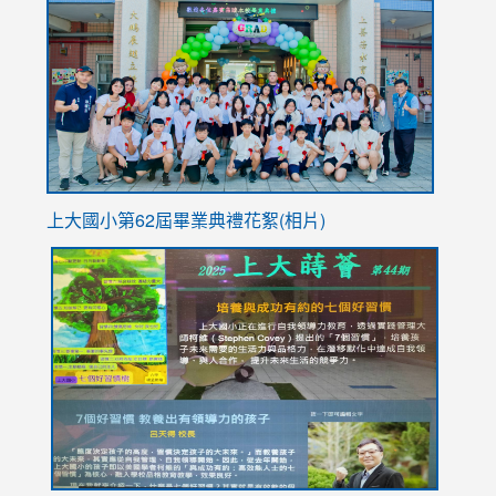
https://
YfDQpp
usp=sha
上大國小第62屆畢
業典禮花絮(相片)
link
link
link
link
link
to
to
to
to
to
https://drive.google.com/file/d/1I-
https://sites.google.com/stes.tyc.edu.tw/113school
https:
https:
https:
YfDQppRvyMk686kIw6SBbssEIZ6WnT/view?
usp=sh
8M
usp=sharing