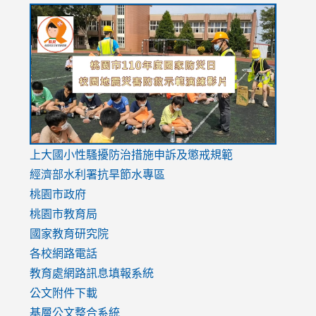
link
link
link
to
to
to
https://drive.google.com/file/d/1AXdrxzgdGrHK7k94y0
https:/
https:/
usp=sharing
v=hC_g
v=hC_g
link
上大國小性騷擾防治措施
申訴及懲戒規範
to
經濟部水利署抗旱節水專區
https://www.youtube.com/watch?
桃園市政府
v=mfpNykQ0g4M
桃園市教育局
國家教育研究院
各校網路電話
教育處網路訊息填報系統
公文附件下載
基層公文整合系統