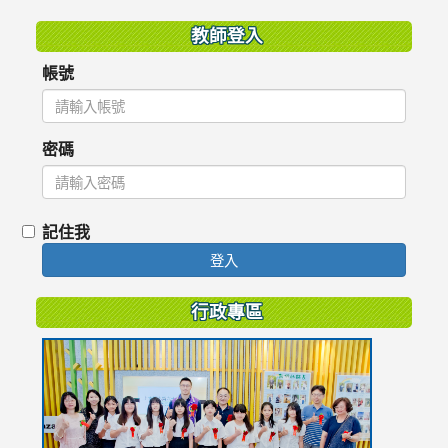
教師登入
帳號
密碼
記住我
登入
行政專區
link
to
https://