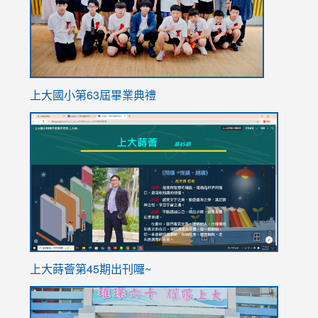
上大國小第63屆畢業典禮
link
link
to
to
https://sites.google.com/stes.tyc.edu.tw/113school
https
ink
上大蒔薈第45期出刊囉~
to
link
https://sites.google.com/stes.tyc.edu.tw/113school
to