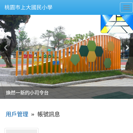
桃園市上大國民小學
To
nav
美麗的操場是我們活力的來源
美麗的操場是我們活力的來源
煥然一新的小司令台
煥然一新的小司令台
富含桃園埤塘田園風光意象的中廊
富含桃園埤塘田園風光意象的中廊
嶄新的中庭廣場
嶄新的中庭廣場
水生池生生不息
水生池生生不息
:::
»
帳號訊息
用戶管理