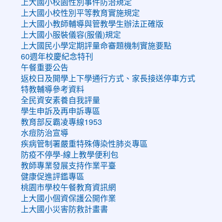
上大國小校園性別事件防治規定
上大國小校性別平等教育實施規定
上大國小教師輔導與管教學生辦法正確版
上大國小服裝儀容(服儀)規定
上大國民小學定期評量命審題機制實施要點
60週年校慶紀念特刊
午餐重要公告
返校日及開學上下學通行方式、家長接送停車方式
特教輔導參考資料
全民資安素養自我評量
學生申訴及再申訴專區
教育部反霸凌專線1953
水痘防治宣導
疾病管制署嚴重特殊傳染性肺炎專區
防疫不停學-線上教學便利包
教師專業發展支持作業平臺
健康促進評鑑專區
桃園市學校午餐教育資訊網
上大國小個資保護公開作業
上大國小災害防救計畫書