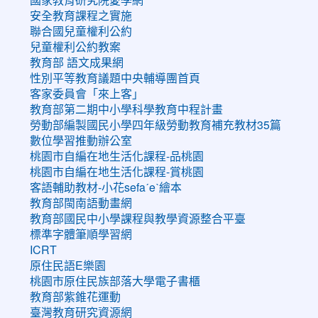
安全教育課程之實施
聯合國兒童權利公約
兒童權利公約教案
教育部 語文成果網
性別平等教育議題中央輔導團首頁
客家委員會「來上客」
教育部第二期中小學科學教育中程計畫
勞動部編製國民小學四年級勞動教育補充教材35篇
數位學習推動辦公室
桃園市自編在地生活化課程-品桃園
桃園市自編在地生活化課程-賞桃園
客語輔助教材-小花sefaˊeˋ繪本
教育部閩南語動畫網
教育部國民中小學課程與教學資源整合平臺
標準字體筆順學習網
ICRT
原住民語E樂園
桃園市原住民族部落大學電子書櫃
教育部紫錐花運動
臺灣教育研究資源網