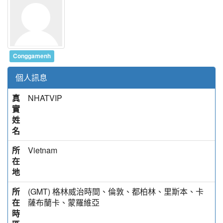
Conggamenh
個人訊息
真
NHATVIP
實
姓
名
所
Vietnam
在
地
所
(GMT) 格林威治時間、倫敦、都柏林、里斯本、卡
在
薩布蘭卡、蒙羅維亞
時