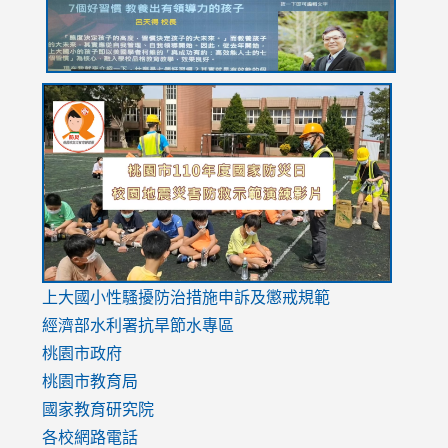
link
link
link
to
to
to
https://drive.google.com/file/d/1AXdrxzgdGrHK7k94y0
https:/
https:/
usp=sharing
v=hC_g
v=hC_g
link
上大國小性騷擾防治措施
申訴及懲戒規範
to
經濟部水利署抗旱節水專區
https://www.youtube.com/watch?
桃園市政府
v=mfpNykQ0g4M
桃園市教育局
國家教育研究院
各校網路電話