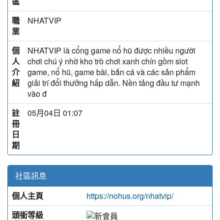
區
職
NHATVIP
業
個
NHATVIP là cổng game nổ hũ được nhiều người
人
chơi chú ý nhờ kho trò chơi xanh chín gồm slot
介
game, nổ hũ, game bài, bắn cá và các sản phẩm
紹
giải trí đổi thưởng hấp dẫn. Nền tảng đầu tư mạnh
vào đ
註
05月04日 01:07
冊
日
期
社區訊息
個人主頁
https://nohus.org/nhatvip/
頭銜等級