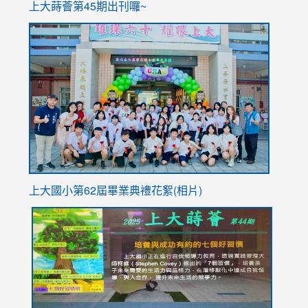
上大蒔薈第45期出刊囉~
to
link
https://sites.google.com/stes.tyc.edu.tw/113school
to
https://
YfDQpp
usp=sha
上大國小第62屆畢
業典禮花絮(相片)
link
link
link
link
link
to
to
to
to
to
https://drive.google.com/file/d/1I-
https://sites.google.com/stes.tyc.edu.tw/113school
https:
https:
https:
YfDQppRvyMk686kIw6SBbssEIZ6WnT/view?
usp=sh
8M
usp=sharing