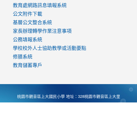
教育處網路訊息填報系統
公文附件下載
基層公文整合系統
家長辦理轉學作業注意事項
公務填報系統
學校校外人士協助教學或活動要點
修膳系統
教育儲蓄專戶
桃園市觀音區上大國民小學 地址：328桃園市觀音區上大里
大湖路1段540號 電話:03-4901174 傳真:03-4900781 Desing
by
Zyinfo