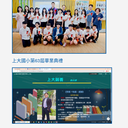
to
https://
上大國小第63屆畢業典禮
link
link
to
to
https://sites.google.com/stes.tyc.edu.tw/113school
https
ink