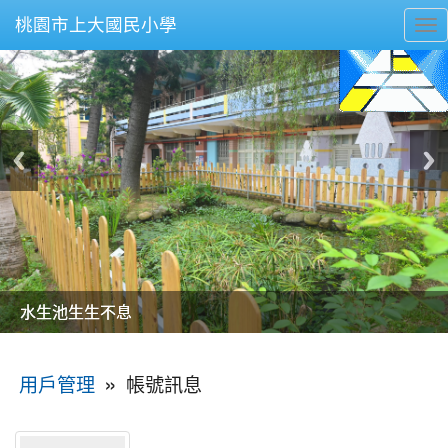
桃園市上大國民小學
To
nav
美麗的操場是我們活力的來源
美麗的操場是我們活力的來源
煥然一新的小司令台
煥然一新的小司令台
富含桃園埤塘田園風光意象的中廊
富含桃園埤塘田園風光意象的中廊
嶄新的中庭廣場
嶄新的中庭廣場
水生池生生不息
水生池生生不息
:::
»
帳號訊息
用戶管理