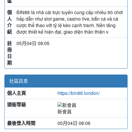
區
個
BIN88 là nhà cái trực tuyến cung cấp nhiều trò chơi
人
hấp dẫn như slot game, casino live, bắn cá và cá
介
cược thể thao với tỷ lệ kèo cạnh tranh. Nền tảng
紹
được thiết kế hiện đại, giao diện thân thiện v
註
05月04日 08:05
冊
日
期
社區訊息
個人主頁
https://bin88.london/
頭銜等級
新會員
最後登入時間
05月04日 08:06