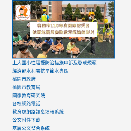
link
link
link
to
to
to
https://drive.google.com/file/d/1AXdrxzgdGrHK7k94y0
https:/
https:/
usp=sharing
v=hC_g
v=hC_g
link
上大國小性騷擾防治措施
申訴及懲戒規範
to
經濟部水利署抗旱節水專區
https://www.youtube.com/watch?
桃園市政府
v=mfpNykQ0g4M
桃園市教育局
國家教育研究院
各校網路電話
教育處網路訊息填報系統
公文附件下載
基層公文整合系統