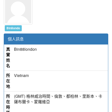
Bin8ondo
個人訊息
真
Bin88london
實
姓
名
所
Vietnam
在
地
所
(GMT) 格林威治時間、倫敦、都柏林、里斯本、卡
在
薩布蘭卡、蒙羅維亞
時