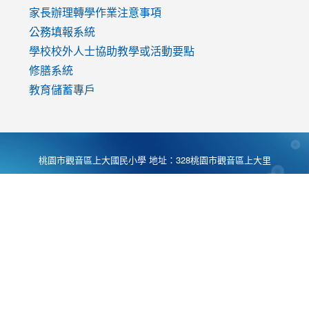
家長辦理轉學作業注意事項
公務填報系統
學校校外人士協助教學或活動要點
修膳系統
教育儲蓄專戶
桃園市觀音區上大國民小學 地址：328桃園市觀音區上大里
大湖路1段540號 電話:03-4901174 傳真:03-4900781 Desing
by
Zyinfo