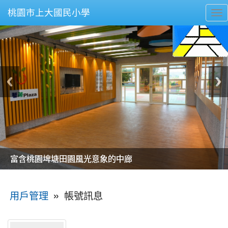
桃園市上大國民小學
To
nav
美麗的操場是我們活力的來源
美麗的操場是我們活力的來源
煥然一新的小司令台
煥然一新的小司令台
富含桃園埤塘田園風光意象的中廊
富含桃園埤塘田園風光意象的中廊
嶄新的中庭廣場
嶄新的中庭廣場
水生池生生不息
水生池生生不息
:::
»
帳號訊息
用戶管理