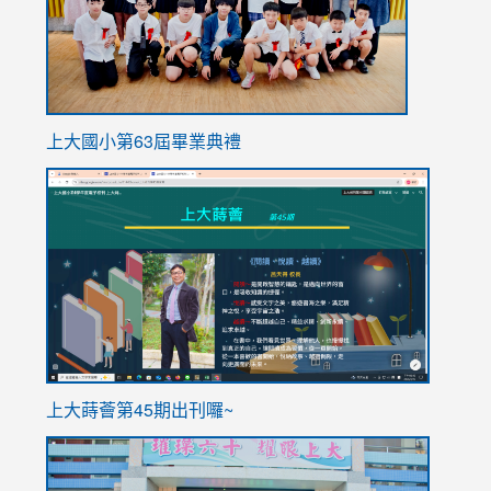
上大國小第63屆畢業典禮
link
link
to
to
https://sites.google.com/stes.tyc.edu.tw/113school
https
ink
上大蒔薈第45期出刊囉~
to
link
https://sites.google.com/stes.tyc.edu.tw/113school
to