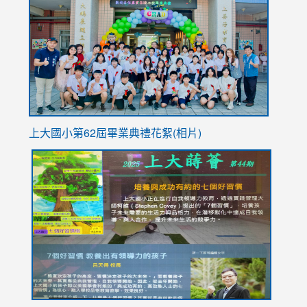
https://
YfDQpp
usp=sha
上大國小第62屆畢
業典禮花絮(相片)
link
link
link
link
link
to
to
to
to
to
https://drive.google.com/file/d/1I-
https://sites.google.com/stes.tyc.edu.tw/113school
https:
https:
https:
YfDQppRvyMk686kIw6SBbssEIZ6WnT/view?
usp=sh
8M
usp=sharing