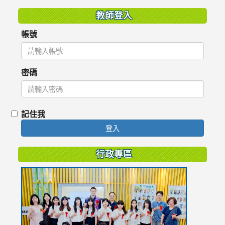
教師登入
帳號
密碼
記住我
登入
行政專區
link
to
https://