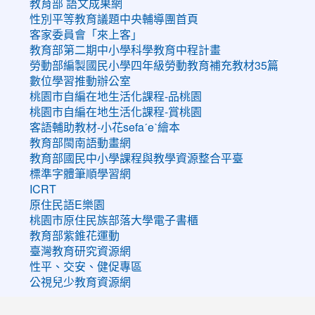
教育部 語文成果網
性別平等教育議題中央輔導團首頁
客家委員會「來上客」
教育部第二期中小學科學教育中程計畫
勞動部編製國民小學四年級勞動教育補充教材35篇
數位學習推動辦公室
桃園市自編在地生活化課程-品桃園
桃園市自編在地生活化課程-賞桃園
客語輔助教材-小花sefaˊeˋ繪本
教育部閩南語動畫網
教育部國民中小學課程與教學資源整合平臺
標準字體筆順學習網
ICRT
原住民語E樂園
桃園市原住民族部落大學電子書櫃
教育部紫錐花運動
臺灣教育研究資源網
性平、交安、健促專區
公視兒少教育資源網
:::