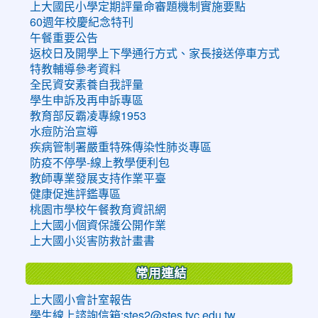
上大國民小學定期評量命審題機制實施要點
60週年校慶紀念特刊
午餐重要公告
返校日及開學上下學通行方式、家長接送停車方式
特教輔導參考資料
全民資安素養自我評量
學生申訴及再申訴專區
教育部反霸凌專線1953
水痘防治宣導
疾病管制署嚴重特殊傳染性肺炎專區
防疫不停學-線上教學便利包
教師專業發展支持作業平臺
健康促進評鑑專區
桃園市學校午餐教育資訊網
上大國小個資保護公開作業
上大國小災害防救計畫書
常用連結
上大國小會計室報告
學生線上諮詢信箱:stes2@stes.tyc.edu.tw