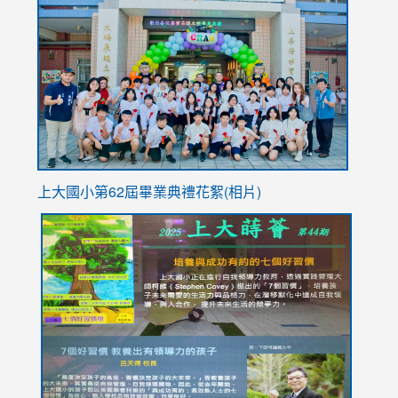
to
https://
YfDQpp
usp=sha
上大國小第62屆畢
業典禮花絮(相片)
link
link
link
link
link
to
to
to
to
to
https://drive.google.com/file/d/1I-
https://sites.google.com/stes.tyc.edu.tw/113school
https:
https:
https:
YfDQppRvyMk686kIw6SBbssEIZ6WnT/view?
usp=sh
8M
usp=sharing