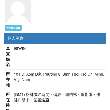
wint6com
個人訊息
真
98WIN
實
姓
名
所
101 Đ. Xóm Đất, Phường 8, Bình Thới, Hồ Chí Minh,
在
Việt Nam
地
所
(GMT) 格林威治時間、倫敦、都柏林、里斯本、卡
在
薩布蘭卡、蒙羅維亞
時