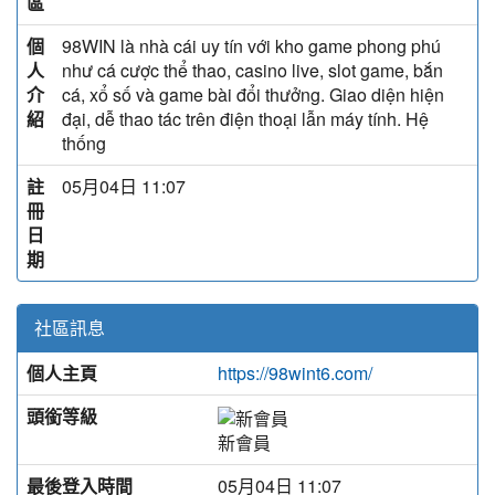
區
個
98WIN là nhà cái uy tín với kho game phong phú
人
như cá cược thể thao, casino live, slot game, bắn
介
cá, xổ số và game bài đổi thưởng. Giao diện hiện
紹
đại, dễ thao tác trên điện thoại lẫn máy tính. Hệ
thống
註
05月04日 11:07
冊
日
期
社區訊息
個人主頁
https://98wint6.com/
頭銜等級
新會員
最後登入時間
05月04日 11:07