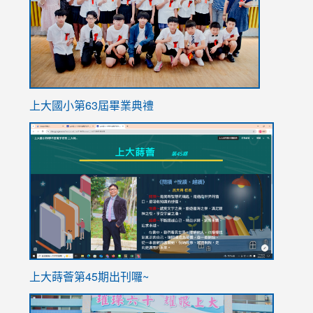
上大國小第63屆畢業典禮
link
link
to
to
https://sites.google.com/stes.tyc.edu.tw/113school
https
ink
上大蒔薈第45期出刊囉~
to
link
https://sites.google.com/stes.tyc.edu.tw/113school