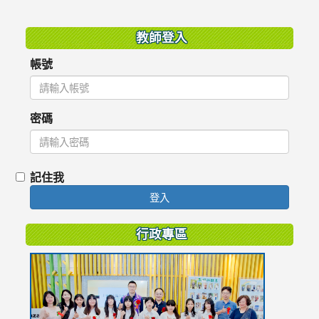
:::
教師登入
帳號
密碼
記住我
登入
行政專區
link
to
https://