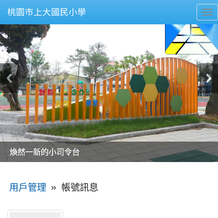
桃園市上大國民小學
To
nav
美麗的操場是我們活力的來源
美麗的操場是我們活力的來源
煥然一新的小司令台
煥然一新的小司令台
富含桃園埤塘田園風光意象的中廊
富含桃園埤塘田園風光意象的中廊
嶄新的中庭廣場
嶄新的中庭廣場
水生池生生不息
水生池生生不息
:::
»
帳號訊息
用戶管理