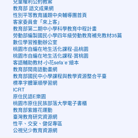
兒童權利公約教案
教育部 語文成果網
性別平等教育議題中央輔導團首頁
客家委員會「來上客」
教育部第二期中小學科學教育中程計畫
勞動部編製國民小學四年級勞動教育補充教材35篇
數位學習推動辦公室
桃園市自編在地生活化課程-品桃園
桃園市自編在地生活化課程-賞桃園
客語輔助教材-小花sefaˊeˋ繪本
教育部閩南語動畫網
教育部國民中小學課程與教學資源整合平臺
標準字體筆順學習網
ICRT
原住民語E樂園
桃園市原住民族部落大學電子書櫃
教育部紫錐花運動
臺灣教育研究資源網
性平、交安、健促專區
公視兒少教育資源網