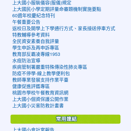
上大國小服裝儀容(服儀)規定
上大國民小學定期評量命審題機制實施要點
60週年校慶紀念特刊
午餐重要公告
返校日及開學上下學通行方式、家長接送停車方式
特教輔導參考資料
全民資安素養自我評量
學生申訴及再申訴專區
教育部反霸凌專線1953
水痘防治宣導
疾病管制署嚴重特殊傳染性肺炎專區
防疫不停學-線上教學便利包
教師專業發展支持作業平臺
健康促進評鑑專區
桃園市學校午餐教育資訊網
上大國小個資保護公開作業
上大國小災害防救計畫書
常用連結
上大國小會計室報告