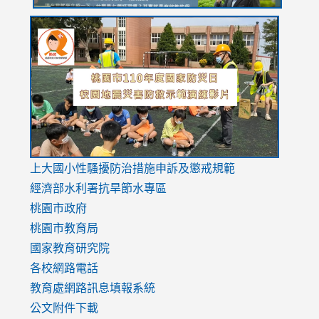
link
link
link
to
to
to
https://drive.google.com/file/d/1AXdrxzgdGrHK7k94y0
https:/
https:/
usp=sharing
v=hC_g
v=hC_g
link
上大國小性騷擾防治措施
申訴及懲戒規範
to
經濟部水利署抗旱節水專區
https://www.youtube.com/watch?
桃園市政府
v=mfpNykQ0g4M
桃園市教育局
國家教育研究院
各校網路電話
教育處網路訊息填報系統
公文附件下載