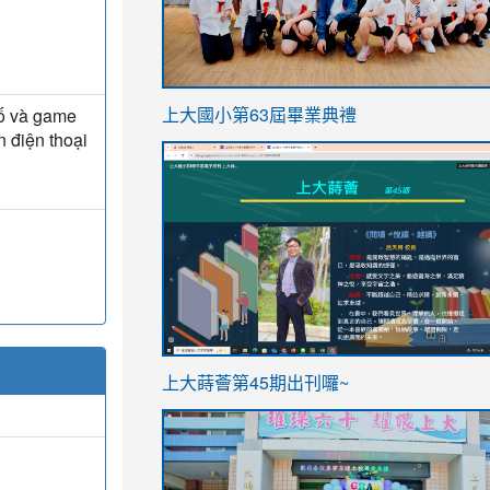
link
số và game
上大國小第63屆畢業典禮
to
n điện thoại
link
https://sites.google.com/stes.t
to
https://sites.google.com/stes.tyc.ed
ink
link
上大蒔薈第45期出刊囉~
to
to
https://sites.google.com/stes.tyc.ed
https://sites.google.com/stes.t