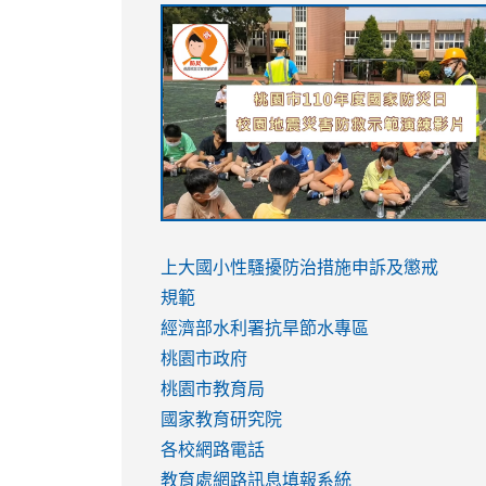
link
link
link
link
to
to
to
to
https://sites.google.com/stes.tyc.ed
https://drive.google.com/file/d/1AXdr
https://youtu.be/jJOMVWY3-
https://drive.google.com/file/d/1AXdr
usp=sharing
8M
usp=sharing
link
link
to
to
link
上大國小性騷擾防治措施
申訴及懲戒
https://www.youtube.com/watch?
https://www.youtube.com/watch?
to
規範
v=hC_gdZndU9s
v=hC_gdZndU9s
https://www.youtube.com/watch?
經濟部水利署抗旱節水專區
v=mfpNykQ0g4M
桃園市政府
桃園市教育局
國家教育研究院
各校網路電話
教育處網路訊息填報系統