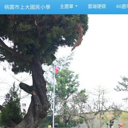
主選單
雲端硬碟
60週
桃園市上大國民小學