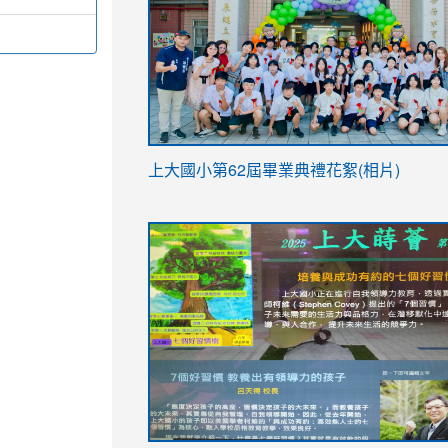
link
上大國小第62屆畢
業典禮花絮(相片)
to
link
link
https://drive.google.com/file/d/1I-
to
to
YfDQppRvyMk686kIw6SBbssEIZ6WnT/vi
https://drive.google.com/file/d/1I-
https://sites.google.com/stes.tyc.ed
usp=sharing
YfDQppRvyMk686kIw6SBbssEIZ6WnT/vi
usp=sharing