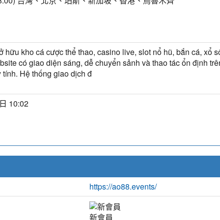
+8:00) 台灣、北京、珀斯、新加坡、香港、烏魯木齊
 hữu kho cá cược thể thao, casino live, slot nổ hũ, bắn cá, xổ 
bsite có giao diện sáng, dễ chuyển sảnh và thao tác ổn định trê
 tính. Hệ thống giao dịch đ
日 10:02
https://ao88.events/
新會員