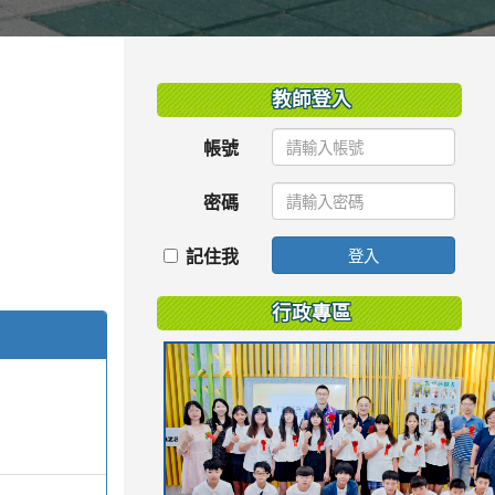
:::
教師登入
帳號
密碼
記住我
登入
行政專區