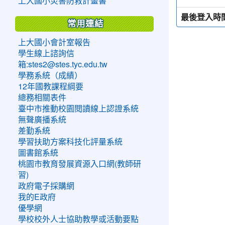
上大國小災害防救計畫書
最後登入時
常用連結
上大國小會計室報告
學生線上諮詢信
箱:stes2@stes.tyc.edu.tw
學務系統（成績）
12年國教課程綱要
總務相關表件
臺中市推動校園閱讀線上認證系統
無聲廣播系統
差勤系統
學習扶助方案科技化評量系統
圖書館系統
桃園市教育發展資源入口網(教師研
習)
政府電子採購網
我的E政府
優學網
學校校外人士協助教學或活動要點