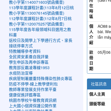
所
(GMT
教小字第1140071603號函備查)
在
113學年度課程計畫(113年8月12日桃
時
教小字第1130076145號函備查)
區
112學年度課程計畫(112年8月7日桃
教小字第1120075257號函備查)
個
AO88 sở
115學年度各年級領域科目選用之教
人
bài. We
科書
介
lẫn máy
返校日及開學上下學通行方式、家長
紹
接送停車方式
特教輔導參考資料
註
05月06
全民資安素養自我評量
冊
學生申訴及再申訴專區
日
教育部反霸凌專線1953
期
水痘防治宣導
疾病管制署嚴重特殊傳染性肺炎專區
社區訊息
防疫不停學-線上教學便利包
教師專業發展支持作業平臺
個人主頁
健康促進評鑑專區
桃園市學校午餐教育資訊網
頭銜等級
上大國小個資保護公開作業