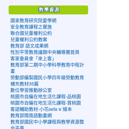
教學資源
國家教育研究院愛學網
安全教育課程之實施
聯合國兒童權利公約
兒童權利公約教案
教育部 語文成果網
性別平等教育議題中央輔導團首頁
客家委員會「來上客」
教育部第二期中小學科學教育中程計
畫
勞動部編製國民小學四年級勞動教育
補充教材35篇
數位學習推動辦公室
桃園市自編在地生活化課程-品桃園
桃園市自編在地生活化課程-賞桃園
客語輔助教材-小花sefaˊeˋ繪本
教育部閩南語動畫網
教育部國民中小學課程與教學資源整
合平臺