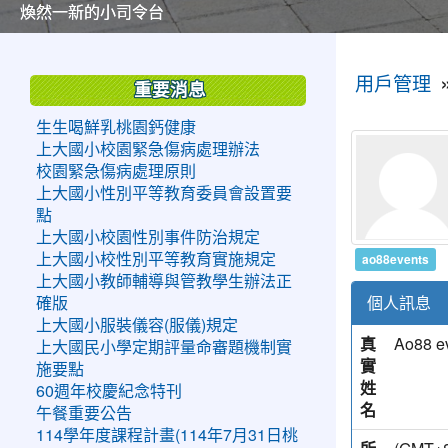
美麗的操場是我們活力的來源
美麗的操場是我們活力的來源
煥然一新的小司令台
煥然一新的小司令台
富含桃園埤塘田園風光意象的中廊
富含桃園埤塘田園風光意象的中廊
嶄新的中庭廣場
嶄新的中庭廣場
水生池生生不息
水生池生生不息
:::
:::
用戶管理
重要消息
生生喝鮮乳桃園鈣健康
上大國小校園緊急傷病處理辦法
校園緊急傷病處理原則
上大國小性別平等教育委員會設置要
點
上大國小校園性別事件防治規定
ao88events
上大國小校性別平等教育實施規定
上大國小教師輔導與管教學生辦法正
個人訊息
確版
上大國小服裝儀容(服儀)規定
真
Ao88 e
上大國民小學定期評量命審題機制實
實
施要點
姓
60週年校慶紀念特刊
名
午餐重要公告
114學年度課程計畫(114年7月31日桃