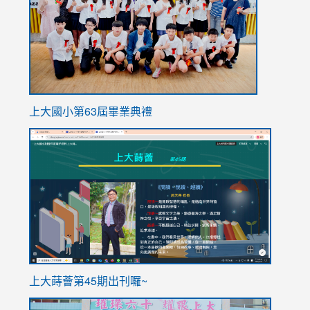
上大國小第63屆畢業典禮
link
link
to
to
https://sites.google.com/stes.tyc.edu.tw/113school
https
ink
上大蒔薈第45期出刊囉~
to
link