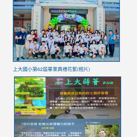
https://sites.google.com/stes.tyc.edu.tw/113school
to
https://
YfDQpp
usp=sha
上大國小第62屆畢
業典禮花絮(相片)
link
link
link
link
link
to
to
to
to
to
https://drive.google.com/file/d/1I-
https://sites.google.com/stes.tyc.edu.tw/113school
https:
https:
https:
YfDQppRvyMk686kIw6SBbssEIZ6WnT/view?
usp=sh
8M
usp=sharing