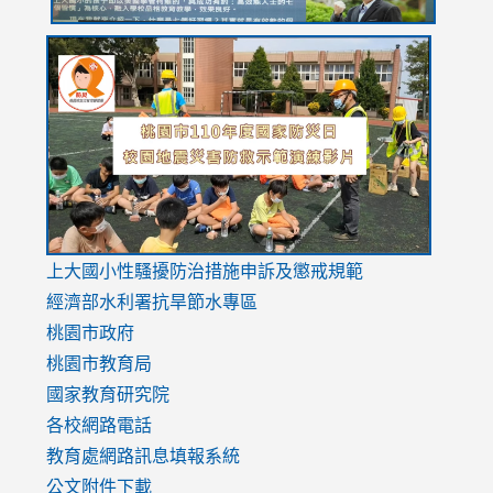
link
link
link
to
to
to
https://drive.google.com/file/d/1AXdrxzgdGrHK7k94y0
https:/
https:/
usp=sharing
v=hC_g
v=hC_g
link
上大國小性騷擾防治措施
申訴及懲戒規範
to
經濟部水利署抗旱節水專區
https://www.youtube.com/watch?
桃園市政府
v=mfpNykQ0g4M
桃園市教育局
國家教育研究院
各校網路電話
教育處網路訊息填報系統
公文附件下載