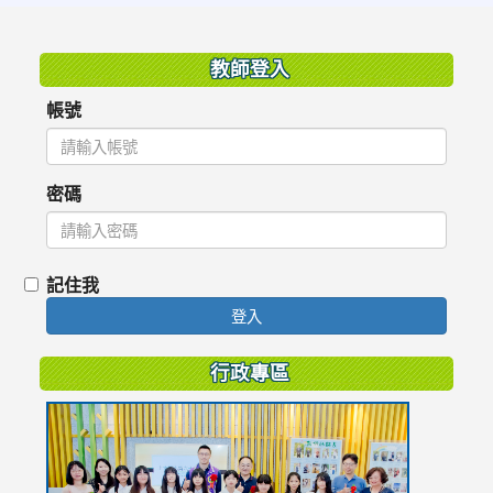
:::
教師登入
帳號
密碼
記住我
登入
行政專區
link
to
https://