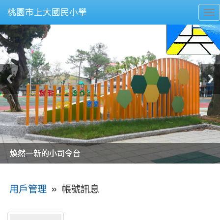
桃園市上大國民小學
To
nav
美麗的操場是我們活力的來源
美麗的操場是我們活力的來源
煥然一新的小司令台
煥然一新的小司令台
富含桃園埤塘田園風光意象的中廊
富含桃園埤塘田園風光意象的中廊
嶄新的中庭廣場
嶄新的中庭廣場
水生池生生不息
水生池生生不息
:::
»
帳號訊息
用戶管理