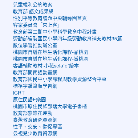
兒童權利公約教案
教育部 語文成果網
性別平等教育議題中央輔導團首頁
客家委員會「來上客」
教育部第二期中小學科學教育中程計畫
勞動部編製國民小學四年級勞動教育補充教材35篇
數位學習推動辦公室
桃園市自編在地生活化課程-品桃園
桃園市自編在地生活化課程-賞桃園
客語輔助教材-小花sefaˊeˋ繪本
教育部閩南語動畫網
教育部國民中小學課程與教學資源整合平臺
標準字體筆順學習網
ICRT
原住民語E樂園
桃園市原住民族部落大學電子書櫃
教育部紫錐花運動
臺灣教育研究資源網
性平、交安、健促專區
公視兒少教育資源網