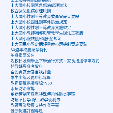
上大國小校園緊急傷病處理辦法
校園緊急傷病處理原則
上大國小性別平等教育委員會設置要點
上大國小校園性別事件防治規定
上大國小校性別平等教育實施規定
上大國小教師輔導與管教學生辦法正確版
上大國小服裝儀容(服儀)規定
上大國民小學定期評量命審題機制實施要點
60週年校慶紀念特刊
午餐重要公告
返校日及開學上下學通行方式、家長接送停車方式
特教輔導參考資料
全民資安素養自我評量
學生申訴及再申訴專區
教育部反霸凌專線1953
水痘防治宣導
疾病管制署嚴重特殊傳染性肺炎專區
防疫不停學-線上教學便利包
教師專業發展支持作業平臺
健康促進評鑑專區