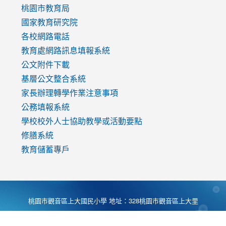
v=mfpNykQ0g4M
桃園市教育局
國家教育研究院
各校網路電話
教育處網路訊息填報系統
公文附件下載
基層公文整合系統
家長辦理轉學作業注意事項
公務填報系統
學校校外人士協助教學或活動要點
修膳系統
教育儲蓄專戶
桃園市觀音區上大國民小學 地址：328桃園市觀音區上大里
大湖路1段540號 電話:03-4901174 傳真:03-4900781 Desing