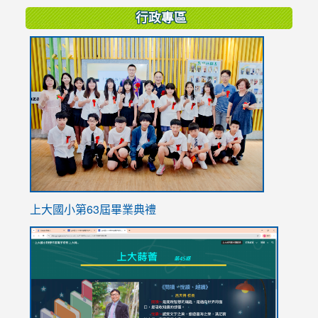
行政專區
link
to
https://
上大國小第63屆畢業典禮
link
link
to
to
https://sites.google.com/stes.tyc.edu.tw/113school
https