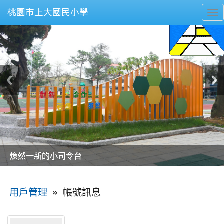
桃園市上大國民小學
To
nav
美麗的操場是我們活力的來源
美麗的操場是我們活力的來源
煥然一新的小司令台
煥然一新的小司令台
富含桃園埤塘田園風光意象的中廊
富含桃園埤塘田園風光意象的中廊
嶄新的中庭廣場
嶄新的中庭廣場
水生池生生不息
水生池生生不息
:::
»
帳號訊息
用戶管理