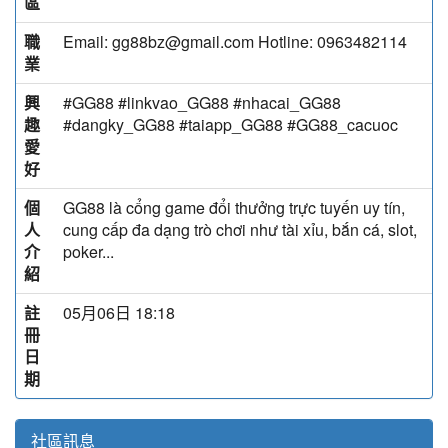
區
職
Email: gg88bz@gmail.com Hotline: 0963482114
業
興
#GG88 #linkvao_GG88 #nhacai_GG88
趣
#dangky_GG88 #taiapp_GG88 #GG88_cacuoc
愛
好
個
GG88 là cổng game đổi thưởng trực tuyến uy tín,
人
cung cấp đa dạng trò chơi như tài xỉu, bắn cá, slot,
介
poker...
紹
註
05月06日 18:18
冊
日
期
社區訊息