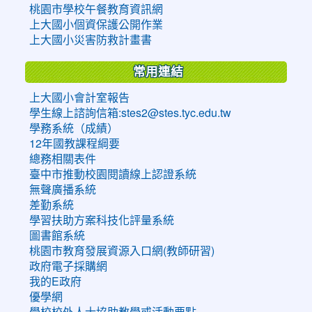
桃園市學校午餐教育資訊網
上大國小個資保護公開作業
上大國小災害防救計畫書
常用連結
上大國小會計室報告
學生線上諮詢信箱:stes2@stes.tyc.edu.tw
學務系統（成績）
12年國教課程綱要
總務相關表件
臺中市推動校園閱讀線上認證系統
無聲廣播系統
差勤系統
學習扶助方案科技化評量系統
圖書館系統
桃園市教育發展資源入口網(教師研習)
政府電子採購網
我的E政府
優學網
學校校外人士協助教學或活動要點