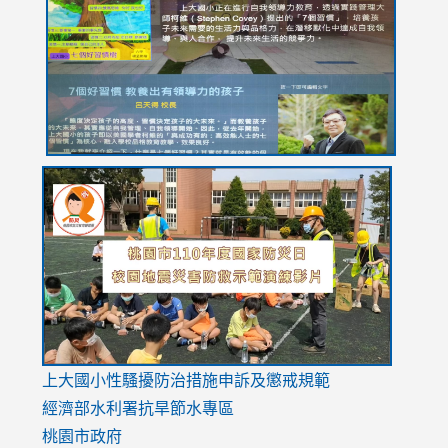
https://drive.google.com/file/d/1I-
https://sites.google.com/stes.tyc.edu.tw/113school
https:
https:
https:
YfDQppRvyMk686kIw6SBbssEIZ6WnT/view?
usp=sh
8M
usp=sharing
link
link
link
to
to
to
https://drive.google.com/file/d/1AXdrxzgdGrHK7k94y0
https:/
https:/
usp=sharing
v=hC_g
v=hC_g
link
上大國小性騷擾防治措施
申訴及懲戒規範
to
經濟部水利署抗旱節水專區
https://www.youtube.com/watch?
桃園市政府