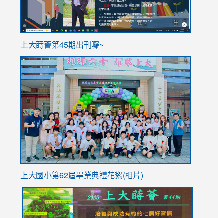
ink
上大蒔薈第45期出刊囉~
to
link
https://sites.google.com/stes.tyc.edu.tw/113school
to
https://
YfDQpp
usp=sha
上大國小第62屆畢
業典禮花絮(相片)
link
link
link
link
link
to
to
to
to
to