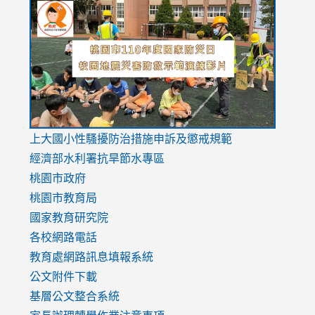
to
to
to
https://drive.google.com/file/d/1AXdrxzgdGrHK7k94y0
https:/
https:/
usp=sharing
v=hC_g
v=hC_g
link
上大國小性騷擾防治措施
申訴及懲戒規範
to
經濟部水利署抗旱節水專區
https://www.youtube.com/watch?
桃園市政府
v=mfpNykQ0g4M
桃園市教育局
國家教育研究院
各校網路電話
教育處網路訊息填報系統
公文附件下載
基層公文整合系統