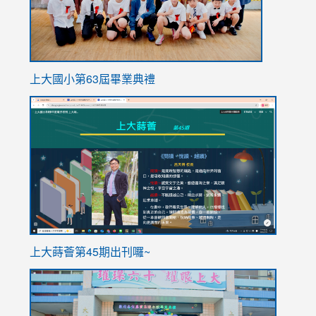
上大國小第63屆畢業典禮
link
link
to
to
https://sites.google.com/stes.tyc.edu.tw/113school
https
ink
上大蒔薈第45期出刊囉~
to
link
https://sites.google.com/stes.tyc.edu.tw/113school
to