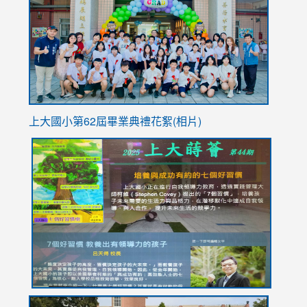
https://
YfDQpp
usp=sha
上大國小第62屆畢
業典禮花絮(相片)
link
link
link
link
link
to
to
to
to
to
https://drive.google.com/file/d/1I-
https://sites.google.com/stes.tyc.edu.tw/113school
https:
https:
https:
YfDQppRvyMk686kIw6SBbssEIZ6WnT/view?
usp=sh
8M
usp=sharing
link
link
link