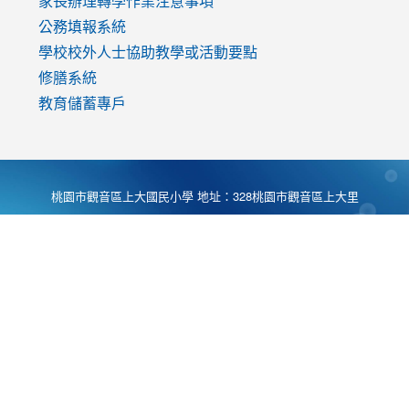
家長辦理轉學作業注意事項
公務填報系統
學校校外人士協助教學或活動要點
修膳系統
教育儲蓄專戶
桃園市觀音區上大國民小學 地址：328桃園市觀音區上大里
大湖路1段540號 電話:03-4901174 傳真:03-4900781 Desing
by
Zyinfo