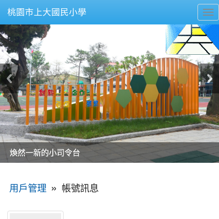
桃園市上大國民小學
To
nav
美麗的操場是我們活力的來源
美麗的操場是我們活力的來源
煥然一新的小司令台
煥然一新的小司令台
富含桃園埤塘田園風光意象的中廊
富含桃園埤塘田園風光意象的中廊
嶄新的中庭廣場
嶄新的中庭廣場
水生池生生不息
水生池生生不息
:::
»
帳號訊息
用戶管理