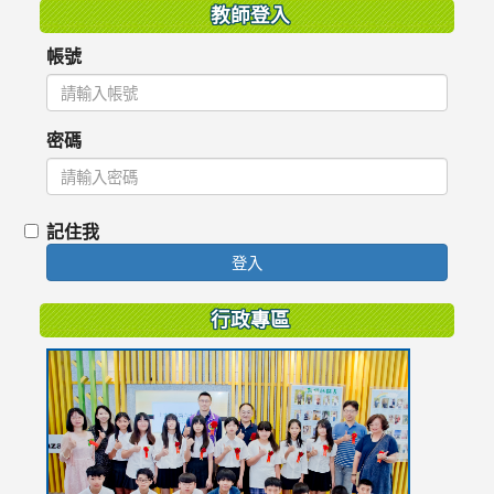
教師登入
帳號
密碼
記住我
登入
行政專區
link
to
https://