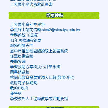
上大國小災害防救計畫書
常用連結
上大國小會計室報告
學生線上諮詢信箱:stes2@stes.tyc.edu.tw
學務系統（成績）
12年國教課程綱要
總務相關表件
臺中市推動校園閱讀線上認證系統
無聲廣播系統
差勤系統
學習扶助方案科技化評量系統
圖書館系統
桃園市教育發展資源入口網(教師研習)
政府電子採購網
我的E政府
優學網
學校校外人士協助教學或活動要點