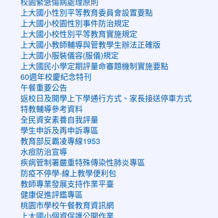
校園緊急傷病處理原則
上大國小性別平等教育委員會設置要點
上大國小校園性別事件防治規定
上大國小校性別平等教育實施規定
上大國小教師輔導與管教學生辦法正確版
上大國小服裝儀容(服儀)規定
上大國民小學定期評量命審題機制實施要點
60週年校慶紀念特刊
午餐重要公告
返校日及開學上下學通行方式、家長接送停車方式
特教輔導參考資料
全民資安素養自我評量
學生申訴及再申訴專區
教育部反霸凌專線1953
水痘防治宣導
疾病管制署嚴重特殊傳染性肺炎專區
防疫不停學-線上教學便利包
教師專業發展支持作業平臺
健康促進評鑑專區
桃園市學校午餐教育資訊網
上大國小個資保護公開作業