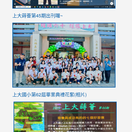
ink
上大蒔薈第45期出刊囉~
to
link
https://sites.google.com/stes.tyc.edu.tw/113school
to
https://
YfDQpp
usp=sha
上大國小第62屆畢
業典禮花絮(相片)
link
link
link
link
link
to
to
to
to
to
https://drive.google.com/file/d/1I-
https://sites.google.com/stes.tyc.edu.tw/113school
https:
https:
https:
YfDQppRvyMk686kIw6SBbssEIZ6WnT/view?
usp=sh
8M