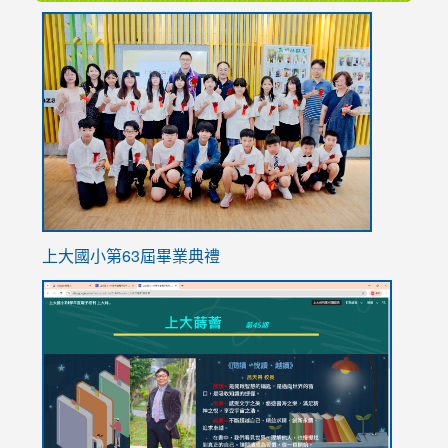
link
to
https://
上大國小第63屆畢業典禮
link
link
to
to
https://sites.google.com/stes.tyc.edu.tw/113school
https