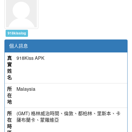
918kisslog
個人訊息
真
918Kiss APK
實
姓
名
所
Malaysia
在
地
所
(GMT) 格林威治時間、倫敦、都柏林、里斯本、卡
在
薩布蘭卡、蒙羅維亞
時