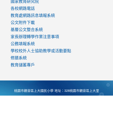
國家教育研究院
各校網路電話
教育處網路訊息填報系統
公文附件下載
基層公文整合系統
家長辦理轉學作業注意事項
公務填報系統
學校校外人士協助教學或活動要點
修膳系統
教育儲蓄專戶
桃園市觀音區上大國民小學 地址：328桃園市觀音區上大里
大湖路1段540號 電話:03-4901174 傳真:03-4900781 Desing
by
Zyinfo