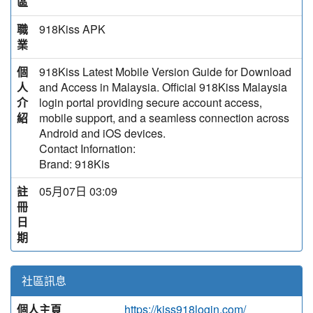
區
職
918Kiss APK
業
個
918Kiss Latest Mobile Version Guide for Download
人
and Access in Malaysia. Official 918Kiss Malaysia
介
login portal providing secure account access,
紹
mobile support, and a seamless connection across
Android and iOS devices.
Contact Infornation:
Brand: 918Kis
註
05月07日 03:09
冊
日
期
社區訊息
個人主頁
https://kiss918login.com/