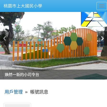
桃園市上大國民小學
To
nav
美麗的操場是我們活力的來源
美麗的操場是我們活力的來源
煥然一新的小司令台
煥然一新的小司令台
富含桃園埤塘田園風光意象的中廊
富含桃園埤塘田園風光意象的中廊
嶄新的中庭廣場
嶄新的中庭廣場
水生池生生不息
水生池生生不息
:::
»
帳號訊息
用戶管理