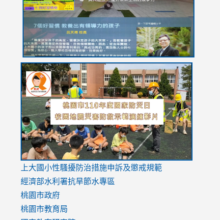
usp=sharing
link
link
link
to
to
to
https://drive.google.com/file/d/1AXdrxzgdGrHK7k94y0
https:/
https:/
usp=sharing
v=hC_g
v=hC_g
link
上大國小性騷擾防治措施
申訴及懲戒規範
to
經濟部水利署抗旱節水專區
https://www.youtube.com/watch?
桃園市政府
v=mfpNykQ0g4M
桃園市教育局