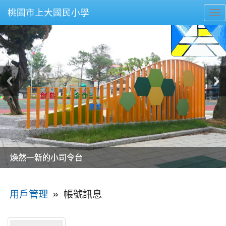
桃園市上大國民小學
To
nav
美麗的操場是我們活力的來源
美麗的操場是我們活力的來源
煥然一新的小司令台
煥然一新的小司令台
富含桃園埤塘田園風光意象的中廊
富含桃園埤塘田園風光意象的中廊
嶄新的中庭廣場
嶄新的中庭廣場
水生池生生不息
水生池生生不息
:::
»
帳號訊息
用戶管理