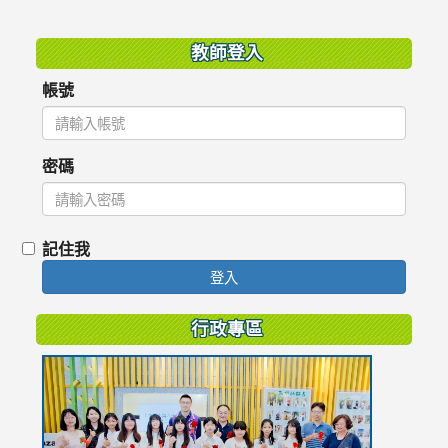
:::
教師登入
帳號
密碼
記住我
登入
行政專區
link
to
https://