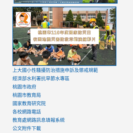
link
link
link
to
to
to
https://drive.google.com/file/d/1AXdrxzgdGrHK7k94y0
https:/
https:/
usp=sharing
v=hC_g
v=hC_g
link
上大國小性騷擾防治措施
申訴及懲戒規範
to
經濟部水利署抗旱節水專區
https://www.youtube.com/watch?
桃園市政府
v=mfpNykQ0g4M
桃園市教育局
國家教育研究院
各校網路電話
教育處網路訊息填報系統
公文附件下載