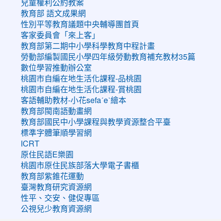
兒童權利公約教案
教育部 語文成果網
性別平等教育議題中央輔導團首頁
客家委員會「來上客」
教育部第二期中小學科學教育中程計畫
勞動部編製國民小學四年級勞動教育補充教材35篇
數位學習推動辦公室
桃園市自編在地生活化課程-品桃園
桃園市自編在地生活化課程-賞桃園
客語輔助教材-小花sefaˊeˋ繪本
教育部閩南語動畫網
教育部國民中小學課程與教學資源整合平臺
標準字體筆順學習網
ICRT
原住民語E樂園
桃園市原住民族部落大學電子書櫃
教育部紫錐花運動
臺灣教育研究資源網
性平、交安、健促專區
公視兒少教育資源網