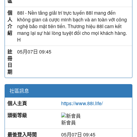
區
個
88I - Nền tảng giải trí trực tuyến 88I mang đến
人
không gian cá cược minh bạch và an toàn với công
介
nghệ bảo mật tiên tiến. Thương hiệu 88I cam kết
紹
mang lại sự hài lòng tuyệt đối cho mọi khách hàng.
H
註
05月07日 09:45
冊
日
期
社區訊息
個人主頁
https://www.88i.life/
頭銜等級
新會員
最後登入時間
05月07日 09:45