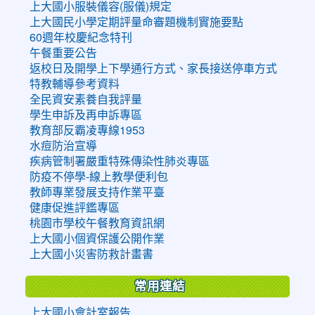
上大國小服裝儀容(服儀)規定
上大國民小學定期評量命審題機制實施要點
60週年校慶紀念特刊
午餐重要公告
返校日及開學上下學通行方式、家長接送停車方式
特教輔導參考資料
全民資安素養自我評量
學生申訴及再申訴專區
教育部反霸凌專線1953
水痘防治宣導
疾病管制署嚴重特殊傳染性肺炎專區
防疫不停學-線上教學便利包
教師專業發展支持作業平臺
健康促進評鑑專區
桃園市學校午餐教育資訊網
上大國小個資保護公開作業
上大國小災害防救計畫書
常用連結
上大國小會計室報告