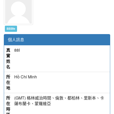
88ilife
個人訊息
真
88I
實
姓
名
所
Hồ Chí Minh
在
地
所
(GMT) 格林威治時間、倫敦、都柏林、里斯本、卡
在
薩布蘭卡、蒙羅維亞
時