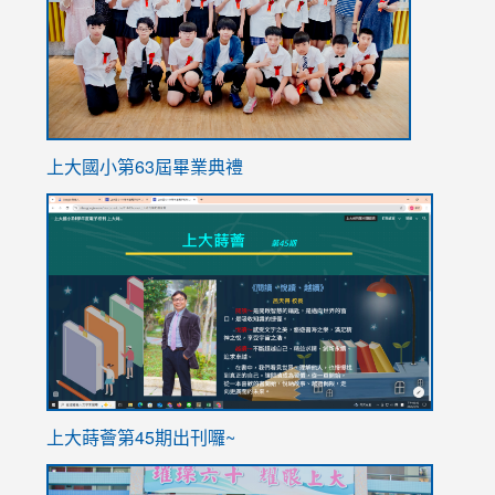
上大國小第63屆畢業典禮
link
link
to
to
https://sites.google.com/stes.tyc.edu.tw/113school
https
ink
上大蒔薈第45期出刊囉~
to
link
https://sites.google.com/stes.tyc.edu.tw/113school