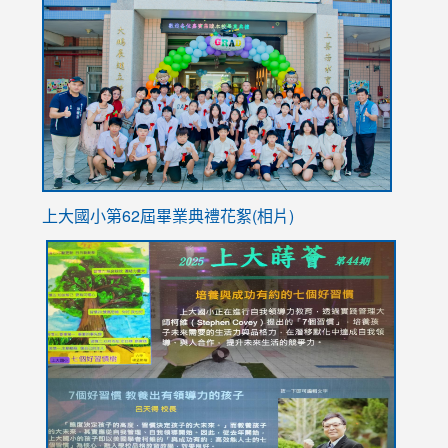
to
https://
YfDQpp
usp=sha
上大國小第62屆畢
業典禮花絮(相片)
link
link
link
link
link
to
to
to
to
to
https://drive.google.com/file/d/1I-
https://sites.google.com/stes.tyc.edu.tw/113school
https:
https:
https:
YfDQppRvyMk686kIw6SBbssEIZ6WnT/view?
usp=sh
8M
usp=sharing