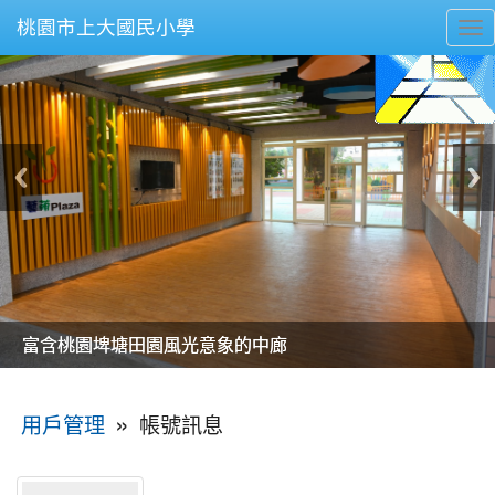
桃園市上大國民小學
To
nav
美麗的操場是我們活力的來源
美麗的操場是我們活力的來源
煥然一新的小司令台
煥然一新的小司令台
富含桃園埤塘田園風光意象的中廊
富含桃園埤塘田園風光意象的中廊
嶄新的中庭廣場
嶄新的中庭廣場
水生池生生不息
水生池生生不息
:::
»
帳號訊息
用戶管理