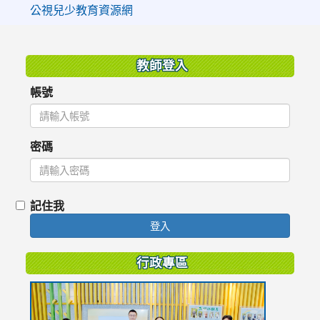
公視兒少教育資源網
:::
教師登入
帳號
密碼
記住我
登入
行政專區
link
to