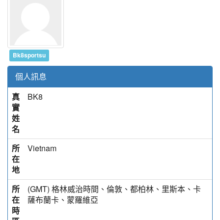
Bk8sportsu
個人訊息
真
BK8
實
姓
名
所
Vietnam
在
地
所
(GMT) 格林威治時間、倫敦、都柏林、里斯本、卡
在
薩布蘭卡、蒙羅維亞
時