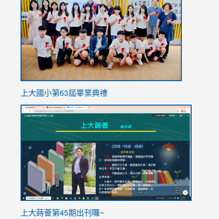
https://
上大國小第63屆畢業典禮
link
link
to
to
https://sites.google.com/stes.tyc.edu.tw/113school
https
ink
上大蒔薈第45期出刊囉~