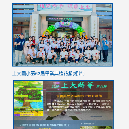
to
link
https://sites.google.com/stes.tyc.edu.tw/113school
to
https://
YfDQpp
usp=sha
上大國小第62屆畢
業典禮花絮(相片)
link
link
link
link
link
to
to
to
to
to
https://drive.google.com/file/d/1I-
https://sites.google.com/stes.tyc.edu.tw/113school
https:
https:
https:
YfDQppRvyMk686kIw6SBbssEIZ6WnT/view?
usp=sh
8M
usp=sharing