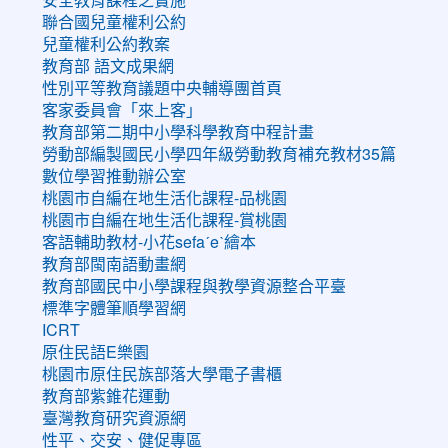
聯合國兒童權利公約
兒童權利公約教案
教育部 語文成果網
性別平等教育議題中央輔導團首頁
客家委員會「來上客」
教育部第二期中小學科學教育中程計畫
勞動部編製國民小學四年級勞動教育補充教材35篇
數位學習推動辦公室
桃園市自編在地生活化課程-品桃園
桃園市自編在地生活化課程-賞桃園
客語輔助教材-小花sefaˊeˋ繪本
教育部閩南語動畫網
教育部國民中小學課程與教學資源整合平臺
標準字體筆順學習網
ICRT
原住民語E樂園
桃園市原住民族部落大學電子書櫃
教育部紫錐花運動
臺灣教育研究資源網
性平、交安、健促專區