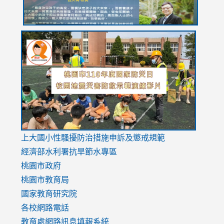
link
link
link
to
to
to
https://drive.google.com/file/d/1AXdrxzgdGrHK7k94y0
https:/
https:/
usp=sharing
v=hC_g
v=hC_g
link
上大國小性騷擾防治措施
申訴及懲戒規範
to
經濟部水利署抗旱節水專區
https://www.youtube.com/watch?
桃園市政府
v=mfpNykQ0g4M
桃園市教育局
國家教育研究院
各校網路電話
教育處網路訊息填報系統