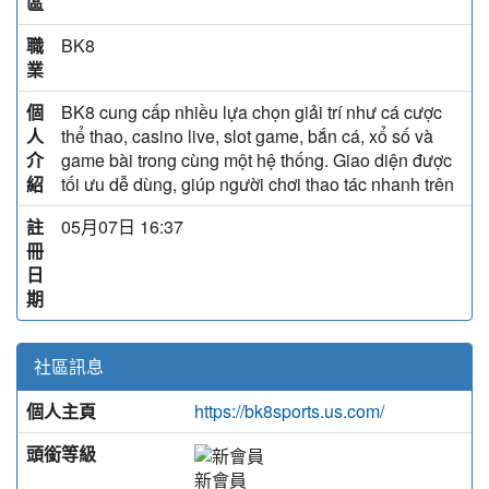
區
職
BK8
業
個
BK8 cung cấp nhiều lựa chọn giải trí như cá cược
人
thể thao, casino live, slot game, bắn cá, xổ số và
介
game bài trong cùng một hệ thống. Giao diện được
紹
tối ưu dễ dùng, giúp người chơi thao tác nhanh trên
註
05月07日 16:37
冊
日
期
社區訊息
個人主頁
https://bk8sports.us.com/
頭銜等級
新會員