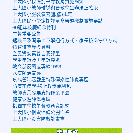
上大國小校性別平等教育實施規定
上大國小教師輔導與管教學生辦法正確版
上大國小服裝儀容(服儀)規定
上大國民小學定期評量命審題機制實施要點
60週年校慶紀念特刊
午餐重要公告
返校日及開學上下學通行方式、家長接送停車方式
特教輔導參考資料
全民資安素養自我評量
學生申訴及再申訴專區
教育部反霸凌專線1953
水痘防治宣導
疾病管制署嚴重特殊傳染性肺炎專區
防疫不停學-線上教學便利包
教師專業發展支持作業平臺
健康促進評鑑專區
桃園市學校午餐教育資訊網
上大國小個資保護公開作業
上大國小災害防救計畫書
常用連結