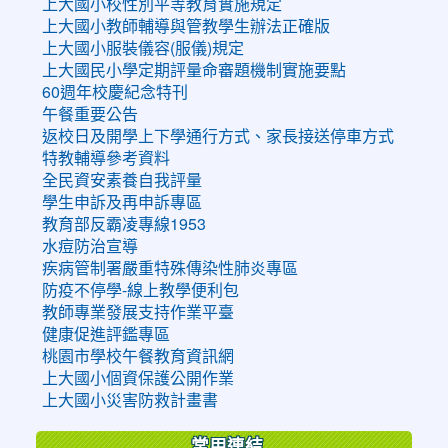
上大國小校性別平等教育實施規定
上大國小教師輔導與管教學生辦法正確版
上大國小服裝儀容(服儀)規定
上大國民小學定期評量命審題機制實施要點
60週年校慶紀念特刊
午餐重要公告
返校日及開學上下學通行方式、家長接送停車方式
特教輔導參考資料
全民資安素養自我評量
學生申訴及再申訴專區
教育部反霸凌專線1953
水痘防治宣導
疾病管制署嚴重特殊傳染性肺炎專區
防疫不停學-線上教學便利包
教師專業發展支持作業平臺
健康促進評鑑專區
桃園市學校午餐教育資訊網
上大國小個資保護公開作業
上大國小災害防救計畫書
常用連結