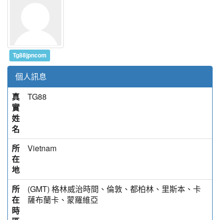
Tg88jpncom
個人訊息
真
TG88
實
姓
名
所
Vietnam
在
地
所
(GMT) 格林威治時間、倫敦、都柏林、里斯本、卡
在
薩布蘭卡、蒙羅維亞
時