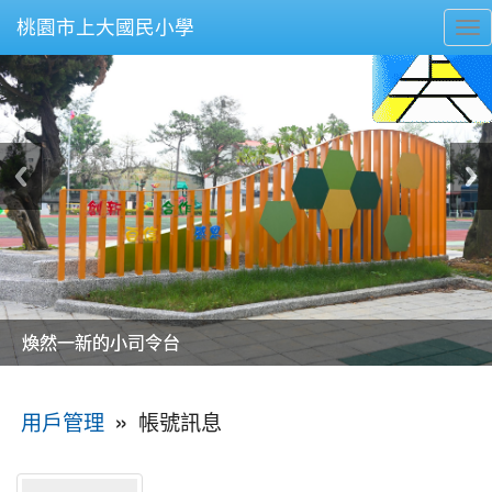
桃園市上大國民小學
To
nav
美麗的操場是我們活力的來源
美麗的操場是我們活力的來源
煥然一新的小司令台
煥然一新的小司令台
富含桃園埤塘田園風光意象的中廊
富含桃園埤塘田園風光意象的中廊
嶄新的中庭廣場
嶄新的中庭廣場
水生池生生不息
水生池生生不息
:::
»
帳號訊息
用戶管理