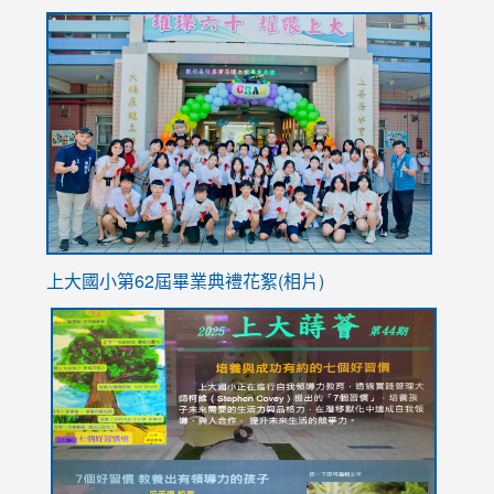
to
link
https://sites.google.com/stes.tyc.edu.tw/113school
to
https://
YfDQpp
usp=sha
上大國小第62屆畢
業典禮花絮(相片)
link
link
link
link
link
to
to
to
to
to
https://drive.google.com/file/d/1I-
https://sites.google.com/stes.tyc.edu.tw/113school
https:
https:
https:
YfDQppRvyMk686kIw6SBbssEIZ6WnT/view?
usp=sh
8M
usp=sharing