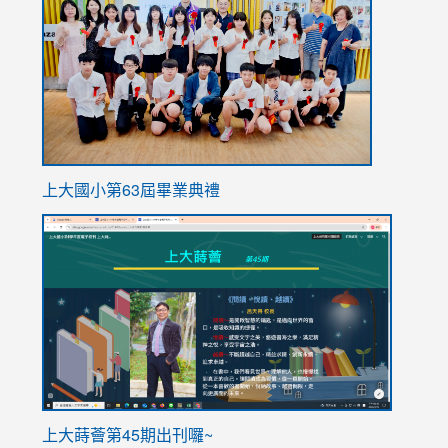
https://
上大國小第63屆畢業典禮
link
link
to
to
https://sites.google.com/stes.tyc.edu.tw/113school
https
ink
上大蒔薈第45期出刊囉~