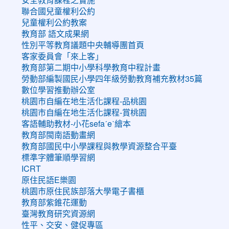
聯合國兒童權利公約
兒童權利公約教案
教育部 語文成果網
性別平等教育議題中央輔導團首頁
客家委員會「來上客」
教育部第二期中小學科學教育中程計畫
勞動部編製國民小學四年級勞動教育補充教材35篇
數位學習推動辦公室
桃園市自編在地生活化課程-品桃園
桃園市自編在地生活化課程-賞桃園
客語輔助教材-小花sefaˊeˋ繪本
教育部閩南語動畫網
教育部國民中小學課程與教學資源整合平臺
標準字體筆順學習網
ICRT
原住民語E樂園
桃園市原住民族部落大學電子書櫃
教育部紫錐花運動
臺灣教育研究資源網
性平、交安、健促專區