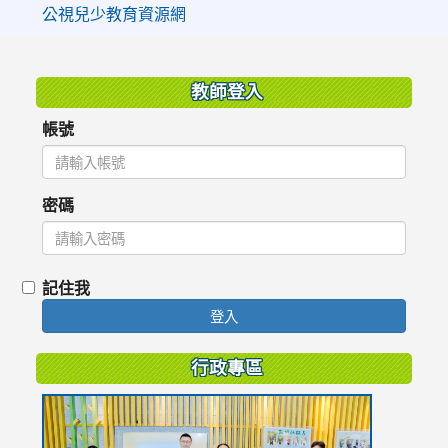
公視兒少教育資源網
:::
教師登入
帳號
密碼
記住我
登入
行政專區
link
to