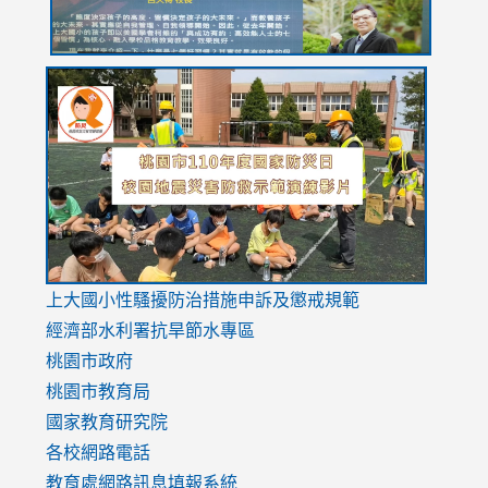
link
link
link
to
to
to
https://drive.google.com/file/d/1AXdrxzgdGrHK7k94y0
https:/
https:/
usp=sharing
v=hC_g
v=hC_g
link
上大國小性騷擾防治措施
申訴及懲戒規範
to
經濟部水利署抗旱節水專區
https://www.youtube.com/watch?
桃園市政府
v=mfpNykQ0g4M
桃園市教育局
國家教育研究院
各校網路電話
教育處網路訊息填報系統