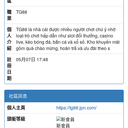
區
職
TG88
業
個
TG88 là nhà cái được nhiều người chơi chú ý nhờ
人
loạt trò chơi hấp dẫn như slot đổi thưởng, casino
介
live, kèo bóng đá, bắn cá và xổ số. Kho khuyến mãi
紹
gồm quà chào mừng, hoàn trả và ưu đãi theo s
註
05月07日 17:48
冊
日
期
社區訊息
個人主頁
https://tg88.jpn.com/
頭銜等級
新會員