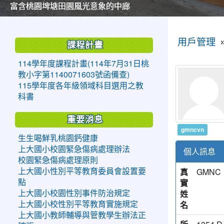
美麗的操場是我們活力的來源
美麗的操場是我們活力的來源
煥然一新的小司令台
煥然一新的小司令台
富含桃園埤塘田園風光意象的中廊
富含桃園埤塘田園風光意象的中廊
嶄新的中庭廣場
嶄新的中庭廣場
水生池生生不息
水生池生生不息
:::
:::
用戶管理
課程計畫
114學年度課程計畫(114年7月31日桃
教小字第1140071603號函備查)
115學年度各年級領域科目選用之教
科書
重要消息
gmncvn
生生喝鮮乳桃園鈣健康
上大國小校園緊急傷病處理辦法
個人訊息
校園緊急傷病處理原則
真
GMNC
上大國小性別平等教育委員會設置要
實
點
姓
上大國小校園性別事件防治規定
名
上大國小校性別平等教育實施規定
上大國小教師輔導與管教學生辦法正