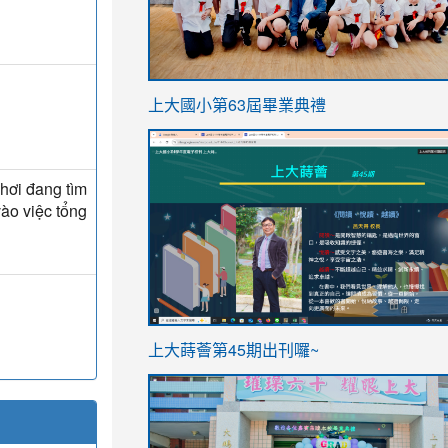
link
上大國小第63屆畢業典禮
to
link
https://sites.google.com/stes.t
to
hơi đang tìm
https://sites.google.com/stes.tyc.ed
vào việc tổng
ink
link
上大蒔薈第45期出刊囉~
to
to
https://sites.google.com/stes.tyc.ed
https://sites.google.com/stes.t