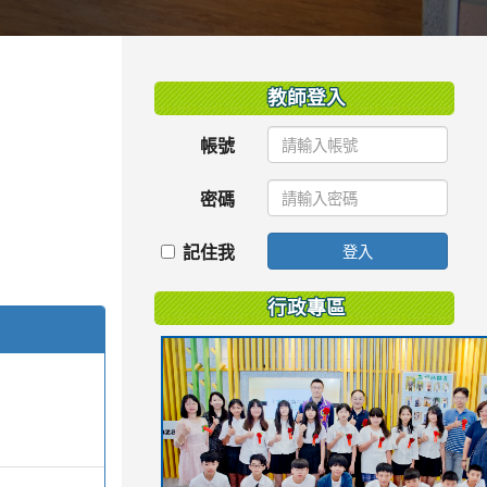
:::
教師登入
帳號
密碼
記住我
登入
行政專區