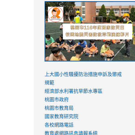
link
link
link
link
to
to
to
to
https://sites.google.com/stes.tyc.ed
https://drive.google.com/file/d/1AXdr
https://youtu.be/jJOMVWY3-
https://drive.google.com/file/d/1AXdr
usp=sharing
8M
usp=sharing
link
link
to
to
link
上大國小性騷擾防治措施
申訴及懲戒
https://www.youtube.com/watch?
https://www.youtube.com/watch?
to
規範
v=hC_gdZndU9s
v=hC_gdZndU9s
https://www.youtube.com/watch?
經濟部水利署抗旱節水專區
v=mfpNykQ0g4M
桃園市政府
桃園市教育局
國家教育研究院
各校網路電話
教育處網路訊息填報系統