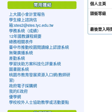
個人主頁
常用連結
頭銜等級
上大國小會計室報告
學生線上諮詢信
箱:stes2@stes.tyc.edu.tw
最後登入時
學務系統（成績）
12年國教課程綱要
總務相關表件
臺中市推動校園閱讀線上認證系統
無聲廣播系統
差勤系統
學習扶助方案科技化評量系統
圖書館系統
桃園市教育發展資源入口網(教師研
習)
政府電子採購網
我的E政府
優學網
學校校外人士協助教學或活動要點