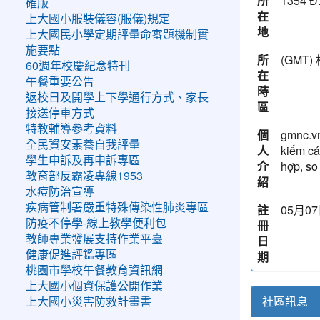
所
1354 Đ
確版
在
上大國小服裝儀容(服儀)規定
地
上大國民小學定期評量命審題機制實
施要點
所
(GM
60週年校慶紀念特刊
在
午餐重要公告
時
返校日及開學上下學通行方式、家長
區
接送停車方式
特教輔導參考資料
個
gmnc.vn
全民資安素養自我評量
人
kiếm cá
學生申訴及再申訴專區
介
hợp, so
教育部反霸凌專線1953
紹
水痘防治宣導
疾病管制署嚴重特殊傳染性肺炎專區
註
05月07
防疫不停學-線上教學便利包
冊
教師專業發展支持作業平臺
日
健康促進評鑑專區
期
桃園市學校午餐教育資訊網
上大國小個資保護公開作業
社區訊息
上大國小災害防救計畫書