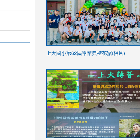
link
上大國小第62屆畢
業典禮花絮(相片)
to
link
link
https://drive.google.com/file/d/1I-
to
to
YfDQppRvyMk686kIw6SBbssEIZ6WnT/vi
https://drive.google.com/file/d/1I-
https://sites.google.com/stes.tyc.ed
usp=sharing
YfDQppRvyMk686kIw6SBbssEIZ6WnT/vi
usp=sharing