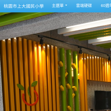
主選單
雲端硬碟
60週
桃園市上大國民小學