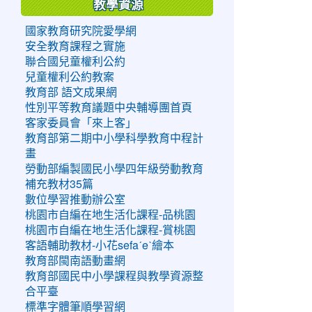
教學資源
國家教育研究院愛學網
安全教育課程之實施
聯合國兒童權利公約
兒童權利公約教案
教育部 語文成果網
性別平等教育議題中央輔導團首頁
客家委員會「來上客」
教育部第二期中小學科學教育中程計
畫
勞動部編製國民小學四年級勞動教育
補充教材35篇
數位學習推動辦公室
桃園市自編在地生活化課程-品桃園
桃園市自編在地生活化課程-賞桃園
客語輔助教材-小花sefaˊeˋ繪本
教育部閩南語動畫網
教育部國民中小學課程與教學資源整
合平臺
標準字體筆順學習網