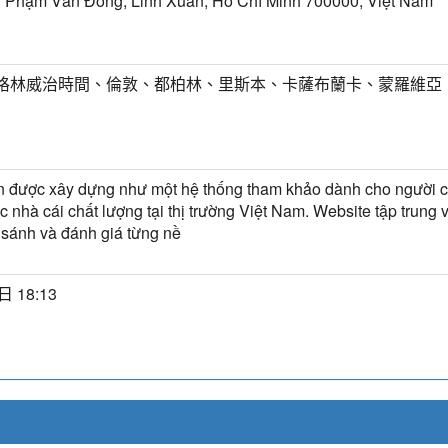
. Phạm Văn Đồng, Linh Xuân, Hồ Chí Minh 700000, Việt Nam
T) 格林威治時間、倫敦、都柏林、里斯本、卡薩布蘭卡、蒙羅維亞
 được xây dựng như một hệ thống tham khảo dành cho người c
c nhà cái chất lượng tại thị trường Việt Nam. Website tập trung 
 sánh và đánh giá từng nề
日 18:13