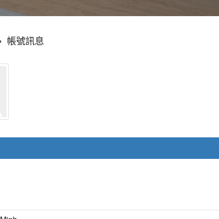
»
帳號訊息