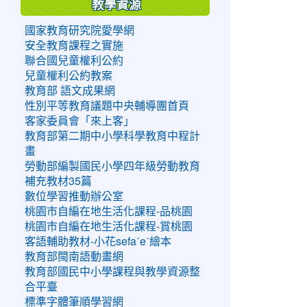
教學資源
國家教育研究院愛學網
安全教育課程之實施
聯合國兒童權利公約
兒童權利公約教案
教育部 語文成果網
性別平等教育議題中央輔導團首頁
客家委員會「來上客」
教育部第二期中小學科學教育中程計
畫
勞動部編製國民小學四年級勞動教育
補充教材35篇
數位學習推動辦公室
桃園市自編在地生活化課程-品桃園
桃園市自編在地生活化課程-賞桃園
客語輔助教材-小花sefaˊeˋ繪本
教育部閩南語動畫網
教育部國民中小學課程與教學資源整
合平臺
標準字體筆順學習網