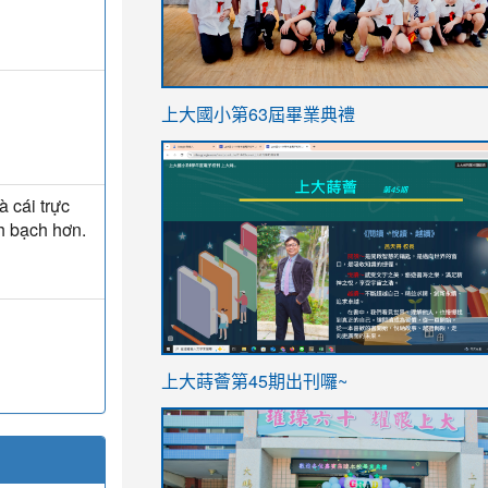
link
上大國小第63屆畢業典禮
to
link
https://sites.google.com/stes.t
to
 cái trực
https://sites.google.com/stes.tyc.ed
nh bạch hơn.
ink
link
上大蒔薈第45期出刊囉~
to
to
https://sites.google.com/stes.tyc.ed
https://sites.google.com/stes.t