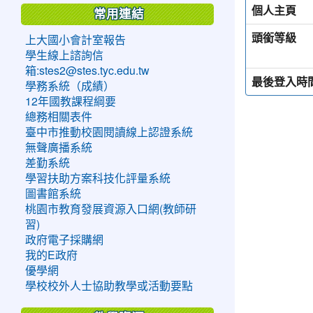
個人主頁
常用連結
頭銜等級
上大國小會計室報告
學生線上諮詢信
箱:stes2@stes.tyc.edu.tw
最後登入時
學務系統（成績）
12年國教課程綱要
總務相關表件
臺中市推動校園閱讀線上認證系統
無聲廣播系統
差勤系統
學習扶助方案科技化評量系統
圖書館系統
桃園市教育發展資源入口網(教師研
習)
政府電子採購網
我的E政府
優學網
學校校外人士協助教學或活動要點