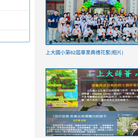
link
上大國小第62屆畢
業典禮花絮(相片)
to
link
link
https://drive.google.com/file/d/1I-
to
to
YfDQppRvyMk686kIw6SBbssEIZ6WnT/vi
https://drive.google.com/file/d/1I-
https://sites.google.com/stes.tyc.ed
usp=sharing
YfDQppRvyMk686kIw6SBbssEIZ6WnT/vi
usp=sharing