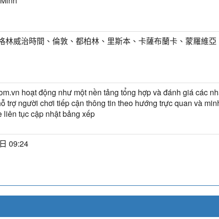
 Minh
T) 格林威治時間、倫敦、都柏林、里斯本、卡薩布蘭卡、蒙羅維亞
m.vn hoạt động như một nền tảng tổng hợp và đánh giá các nhà
hỗ trợ người chơi tiếp cận thông tin theo hướng trực quan và mi
 liên tục cập nhật bảng xếp
日 09:24