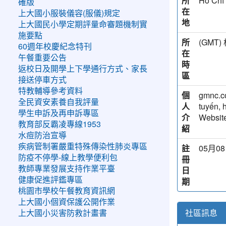
所
Hồ Chí
確版
在
上大國小服裝儀容(服儀)規定
地
上大國民小學定期評量命審題機制實
施要點
所
(GM
60週年校慶紀念特刊
在
午餐重要公告
時
返校日及開學上下學通行方式、家長
區
接送停車方式
特教輔導參考資料
個
gmnc.co
全民資安素養自我評量
人
tuyến, 
學生申訴及再申訴專區
介
Website
教育部反霸凌專線1953
紹
水痘防治宣導
疾病管制署嚴重特殊傳染性肺炎專區
註
05月08
防疫不停學-線上教學便利包
冊
教師專業發展支持作業平臺
日
健康促進評鑑專區
期
桃園市學校午餐教育資訊網
上大國小個資保護公開作業
社區訊息
上大國小災害防救計畫書