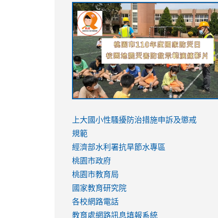
link
link
link
link
to
to
to
to
https://sites.google.com/stes.tyc.ed
https://drive.google.com/file/d/1AXdr
https://youtu.be/jJOMVWY3-
https://drive.google.com/file/d/1AXdr
usp=sharing
8M
usp=sharing
link
link
to
to
link
上大國小性騷擾防治措施
申訴及懲戒
https://www.youtube.com/watch?
https://www.youtube.com/watch?
to
規範
v=hC_gdZndU9s
v=hC_gdZndU9s
https://www.youtube.com/watch?
經濟部水利署抗旱節水專區
v=mfpNykQ0g4M
桃園市政府
桃園市教育局
國家教育研究院
各校網路電話
教育處網路訊息填報系統