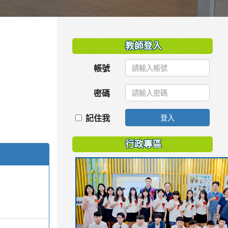
:::
教師登入
帳號
密碼
記住我
登入
行政專區