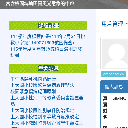
美麗的操場是我們活力的來源
美麗的操場是我們活力的來源
煥然一新的小司令台
煥然一新的小司令台
富含桃園埤塘田園風光意象的中廊
富含桃園埤塘田園風光意象的中廊
嶄新的中庭廣場
嶄新的中庭廣場
水生池生生不息
水生池生生不息
:::
:::
用戶管理
課程計畫
114學年度課程計畫(114年7月31日桃
教小字第1140071603號函備查)
115學年度各年級領域科目選用之教
科書
重要消息
gmnccomvn
生生喝鮮乳桃園鈣健康
上大國小校園緊急傷病處理辦法
個人訊息
校園緊急傷病處理原則
真
GMNC
上大國小性別平等教育委員會設置要
實
點
姓
上大國小校園性別事件防治規定
名
上大國小校性別平等教育實施規定
上大國小教師輔導與管教學生辦法正