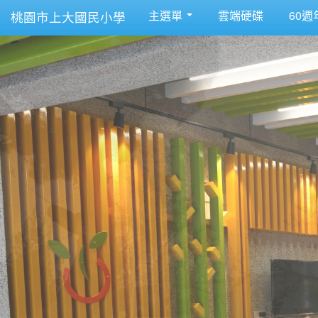
主選單
雲端硬碟
60週
桃園市上大國民小學