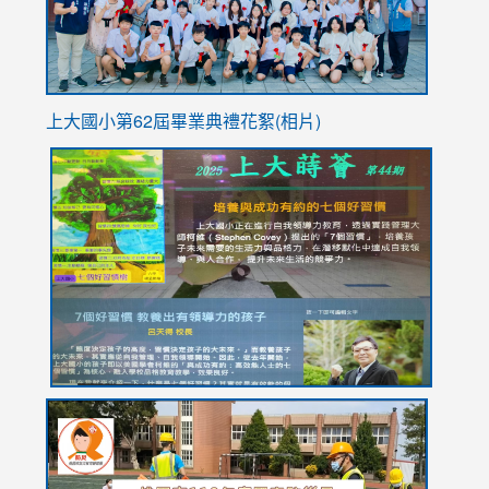
上大國小第62屆畢
業典禮花絮(相片)
link
link
link
link
link
to
to
to
to
to
https://drive.google.com/file/d/1I-
https://sites.google.com/stes.tyc.edu.tw/113school
https:
https:
https:
YfDQppRvyMk686kIw6SBbssEIZ6WnT/view?
usp=sh
8M
usp=sharing
link
link
link
to
to
to
https://drive.google.com/file/d/1AXdrxzgdGrHK7k94y0
https:/
https:/