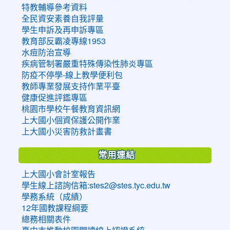
特教輔導參考資料
全民資安素養自我評量
學生申訴及再申訴專區
教育部反霸凌專線1953
水痘防治宣導
疾病管制署嚴重特殊傳染性肺炎專區
防疫不停學-線上教學便利包
教師專業發展支持作業平臺
健康促進評鑑專區
桃園市學校午餐教育資訊網
上大國小個資保護公開作業
上大國小災害防救計畫書
常用連結
上大國小會計室報告
學生線上諮詢信箱:stes2@stes.tyc.edu.tw
學務系統（成績）
12年國教課程綱要
總務相關表件