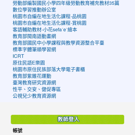
勞動部編製國民小學四年級勞動教育補充教材35篇
數位學習推動辦公室
桃園市自編在地生活化課程-品桃園
桃園市自編在地生活化課程-賞桃園
客語輔助教材-小花sefaˊeˋ繪本
教育部閩南語動畫網
教育部國民中小學課程與教學資源整合平臺
標準字體筆順學習網
ICRT
原住民語E樂園
桃園市原住民族部落大學電子書櫃
教育部紫錐花運動
臺灣教育研究資源網
性平、交安、健促專區
公視兒少教育資源網
:::
教師登入
帳號