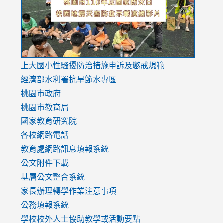
usp=sharing
v=hC_g
v=hC_g
link
上大國小性騷擾防治措施
申訴及懲戒規範
to
經濟部水利署抗旱節水專區
https://www.youtube.com/watch?
桃園市政府
v=mfpNykQ0g4M
桃園市教育局
國家教育研究院
各校網路電話
教育處網路訊息填報系統
公文附件下載
基層公文整合系統
家長辦理轉學作業注意事項
公務填報系統
學校校外人士協助教學或活動要點