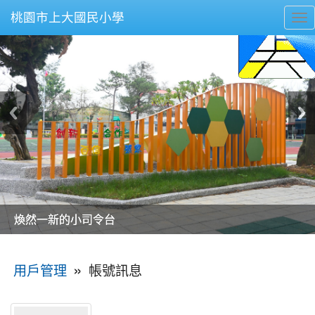
桃園市上大國民小學
To
nav
美麗的操場是我們活力的來源
美麗的操場是我們活力的來源
煥然一新的小司令台
煥然一新的小司令台
富含桃園埤塘田園風光意象的中廊
富含桃園埤塘田園風光意象的中廊
嶄新的中庭廣場
嶄新的中庭廣場
水生池生生不息
水生池生生不息
:::
»
帳號訊息
用戶管理