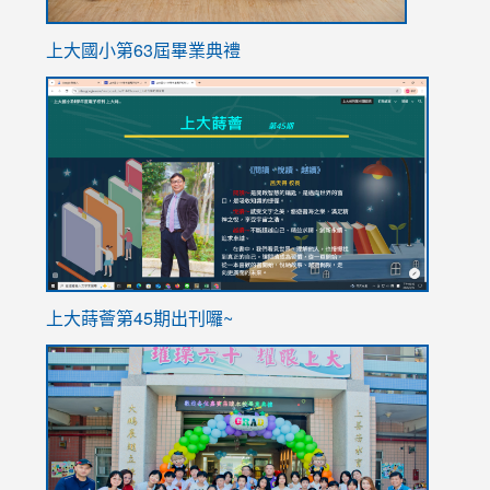
上大國小第63屆畢業典禮
link
link
to
to
https://sites.google.com/stes.tyc.edu.tw/113school
https
ink
上大蒔薈第45期出刊囉~
to
link
https://sites.google.com/stes.tyc.edu.tw/113school
to
https://
YfDQpp
usp=sha