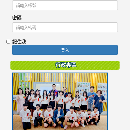
密碼
記住我
登入
行政專區
link
to
https://