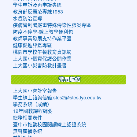
學生申訴及再申訴專區
教育部反霸凌專線1953
水痘防治宣導
疾病管制署嚴重特殊傳染性肺炎專區
防疫不停學-線上教學便利包
教師專業發展支持作業平臺
健康促進評鑑專區
桃園市學校午餐教育資訊網
上大國小個資保護公開作業
上大國小災害防救計畫書
常用連結
上大國小會計室報告
學生線上諮詢信箱:stes2@stes.tyc.edu.tw
學務系統（成績）
12年國教課程綱要
總務相關表件
臺中市推動校園閱讀線上認證系統
無聲廣播系統