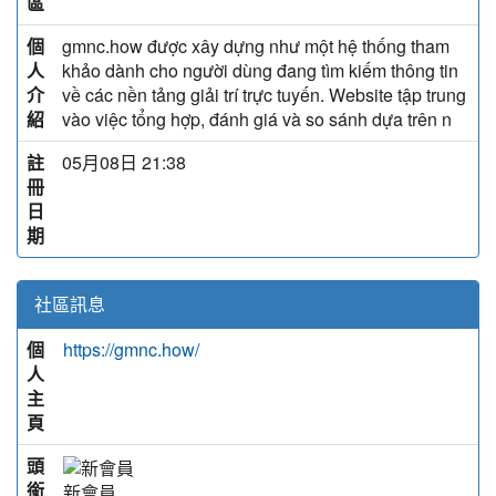
區
個
gmnc.how được xây dựng như một hệ thống tham
人
khảo dành cho người dùng đang tìm kiếm thông tin
介
về các nền tảng giải trí trực tuyến. Website tập trung
紹
vào việc tổng hợp, đánh giá và so sánh dựa trên n
註
05月08日 21:38
冊
日
期
社區訊息
個
https://gmnc.how/
人
主
頁
頭
銜
新會員