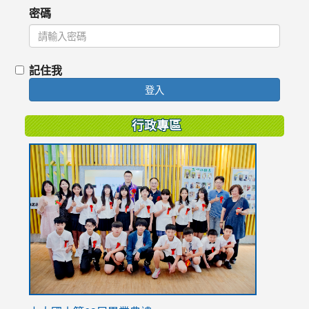
密碼
記住我
登入
行政專區
link
to
https://