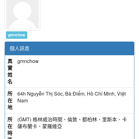
gmnchow
個人訊息
真
gmnchow
實
姓
名
所
64h Nguyễn Thị Sóc, Bà Điểm, Hồ Chí Minh, Việt
在
Nam
地
所
(GMT) 格林威治時間、倫敦、都柏林、里斯本、卡
在
薩布蘭卡、蒙羅維亞
時