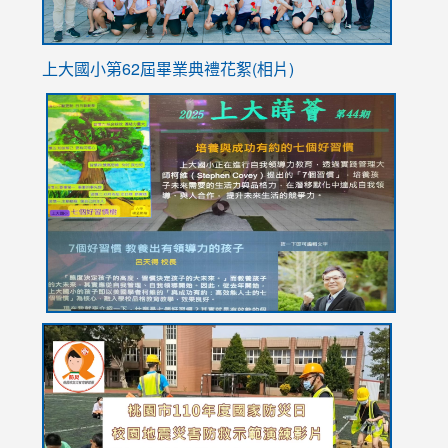
上大國小第62屆畢
業典禮花絮(相片)
link
link
link
link
link
to
to
to
to
to
https://drive.google.com/file/d/1I-
https://sites.google.com/stes.tyc.edu.tw/113school
https:
https:
https:
YfDQppRvyMk686kIw6SBbssEIZ6WnT/view?
usp=sh
8M
usp=sharing
link
link
link
to
to
to
https://drive.google.com/file/d/1AXdrxzgdGrHK7k94y0
https:/
https:/
usp=sharing
v=hC_g
v=hC_g