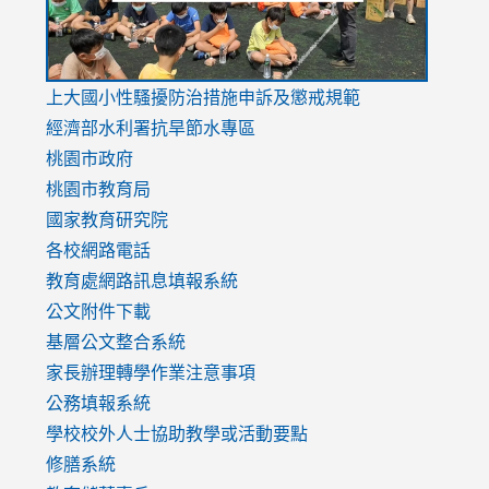
link
上大國小性騷擾防治措施
申訴及懲戒規範
to
經濟部水利署抗旱節水專區
https://www.youtube.com/watch?
桃園市政府
v=mfpNykQ0g4M
桃園市教育局
國家教育研究院
各校網路電話
教育處網路訊息填報系統
公文附件下載
基層公文整合系統
家長辦理轉學作業注意事項
公務填報系統
學校校外人士協助教學或活動要點
修膳系統