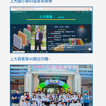
上大國小第63屆畢業典禮
link
link
to
to
https://sites.google.com/stes.tyc.edu.tw/113school
https
ink
上大蒔薈第45期出刊囉~
to
link
https://sites.google.com/stes.tyc.edu.tw/113school
to
https://
YfDQpp
usp=sha