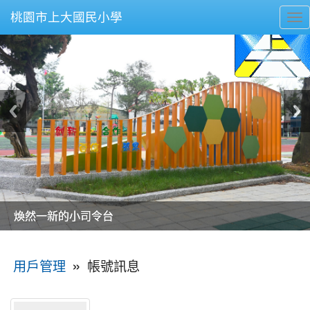
桃園市上大國民小學
To
nav
美麗的操場是我們活力的來源
美麗的操場是我們活力的來源
煥然一新的小司令台
煥然一新的小司令台
富含桃園埤塘田園風光意象的中廊
富含桃園埤塘田園風光意象的中廊
嶄新的中庭廣場
嶄新的中庭廣場
水生池生生不息
水生池生生不息
:::
»
帳號訊息
用戶管理