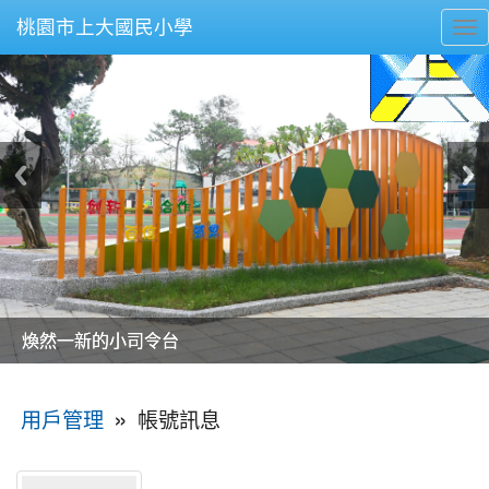
桃園市上大國民小學
To
nav
美麗的操場是我們活力的來源
美麗的操場是我們活力的來源
煥然一新的小司令台
煥然一新的小司令台
富含桃園埤塘田園風光意象的中廊
富含桃園埤塘田園風光意象的中廊
嶄新的中庭廣場
嶄新的中庭廣場
水生池生生不息
水生池生生不息
:::
»
帳號訊息
用戶管理