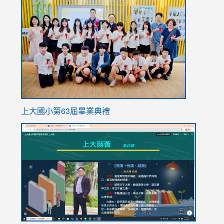
to
https://
上大國小第63屆畢業典禮
link
link
to
to
https://sites.google.com/stes.tyc.edu.tw/113school
https