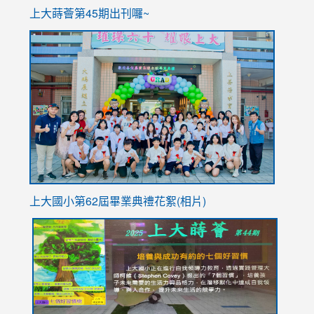
ink
上大蒔薈第45期出刊囉~
to
link
https://sites.google.com/stes.tyc.edu.tw/113school
to
https://
YfDQpp
usp=sha
上大國小第62屆畢
業典禮花絮(相片)
link
link
link
link
link
to
to
to
to
to
https://drive.google.com/file/d/1I-
https://sites.google.com/stes.tyc.edu.tw/113school
https:
https:
https:
YfDQppRvyMk686kIw6SBbssEIZ6WnT/view?
usp=sh
8M
usp=sharing