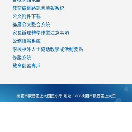
教育處網路訊息填報系統
公文附件下載
基層公文整合系統
家長辦理轉學作業注意事項
公務填報系統
學校校外人士協助教學或活動要點
修膳系統
教育儲蓄專戶
桃園市觀音區上大國民小學 地址：328桃園市觀音區上大里
大湖路1段540號 電話:03-4901174 傳真:03-4900781 Desing
by
Zyinfo