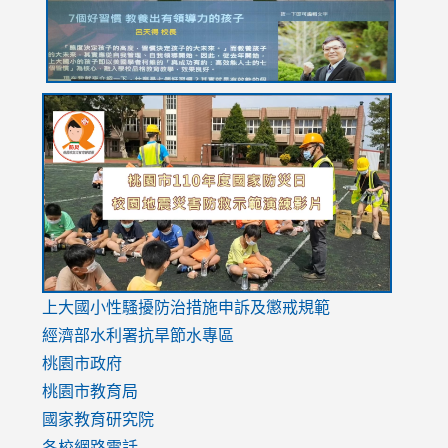
link
link
link
to
to
to
https://drive.google.com/file/d/1AXdrxzgdGrHK7k94y0
https:/
https:/
usp=sharing
v=hC_g
v=hC_g
link
上大國小性騷擾防治措施
申訴及懲戒規範
to
經濟部水利署抗旱節水專區
https://www.youtube.com/watch?
桃園市政府
v=mfpNykQ0g4M
桃園市教育局
國家教育研究院
各校網路電話