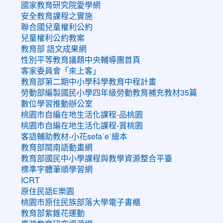
國家教育研究院愛學網
安全教育課程之實施
聯合國兒童權利公約
兒童權利公約教案
教育部 語文成果網
性別平等教育議題中央輔導團首頁
客家委員會「來上客」
教育部第二期中小學科學教育中程計畫
勞動部編製國民小學四年級勞動教育補充教材35篇
數位學習推動辦公室
桃園市自編在地生活化課程-品桃園
桃園市自編在地生活化課程-賞桃園
客語輔助教材-小花sefaˊeˋ繪本
教育部閩南語動畫網
教育部國民中小學課程與教學資源整合平臺
標準字體筆順學習網
ICRT
原住民語E樂園
桃園市原住民族部落大學電子書櫃
教育部紫錐花運動