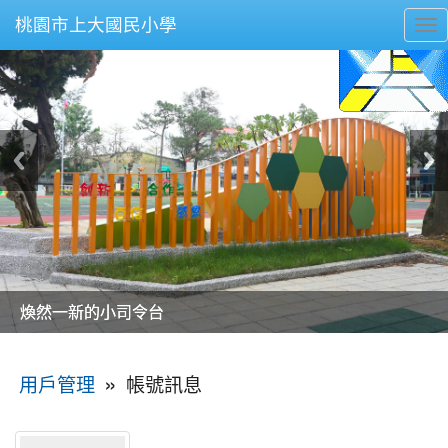
桃園市上大國民小學
To
nav
美麗的操場是我們活力的來源
美麗的操場是我們活力的來源
煥然一新的小司令台
煥然一新的小司令台
富含桃園埤塘田園風光意象的中廊
富含桃園埤塘田園風光意象的中廊
嶄新的中庭廣場
嶄新的中庭廣場
水生池生生不息
水生池生生不息
:::
»
帳號訊息
用戶管理