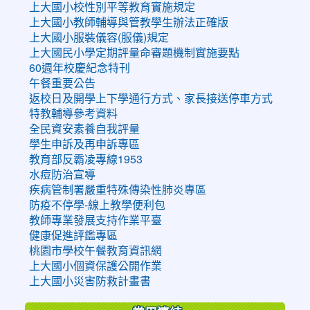
上大國小校性別平等教育實施規定
上大國小教師輔導與管教學生辦法正確版
上大國小服裝儀容(服儀)規定
上大國民小學定期評量命審題機制實施要點
60週年校慶紀念特刊
午餐重要公告
返校日及開學上下學通行方式、家長接送停車方式
特教輔導參考資料
全民資安素養自我評量
學生申訴及再申訴專區
教育部反霸凌專線1953
水痘防治宣導
疾病管制署嚴重特殊傳染性肺炎專區
防疫不停學-線上教學便利包
教師專業發展支持作業平臺
健康促進評鑑專區
桃園市學校午餐教育資訊網
上大國小個資保護公開作業
上大國小災害防救計畫書