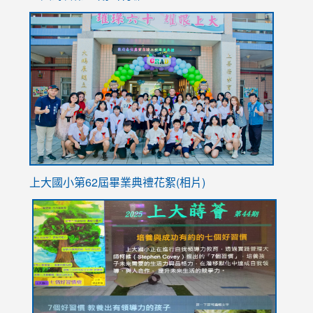
to
link
https://sites.google.com/stes.tyc.edu.tw/113school
to
https://
YfDQpp
usp=sha
上大國小第62屆畢
業典禮花絮(相片)
link
link
link
link
link
to
to
to
to
to
https://drive.google.com/file/d/1I-
https://sites.google.com/stes.tyc.edu.tw/113school
https:
https:
https:
YfDQppRvyMk686kIw6SBbssEIZ6WnT/view?
usp=sh
8M
usp=sharing