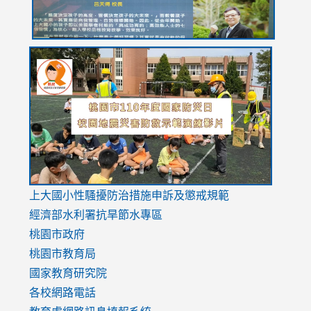
link
link
link
to
to
to
https://drive.google.com/file/d/1AXdrxzgdGrHK7k94y0
https:/
https:/
usp=sharing
v=hC_g
v=hC_g
link
上大國小性騷擾防治措施
申訴及懲戒規範
to
經濟部水利署抗旱節水專區
https://www.youtube.com/watch?
桃園市政府
v=mfpNykQ0g4M
桃園市教育局
國家教育研究院
各校網路電話