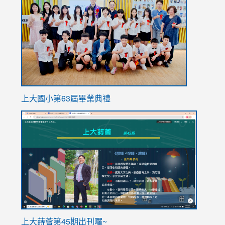
https://
上大國小第63屆畢業典禮
link
link
to
to
https://sites.google.com/stes.tyc.edu.tw/113school
https
ink
上大蒔薈第45期出刊囉~