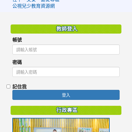
公視兒少教育資源網
:::
教師登入
帳號
密碼
記住我
登入
行政專區
link
to