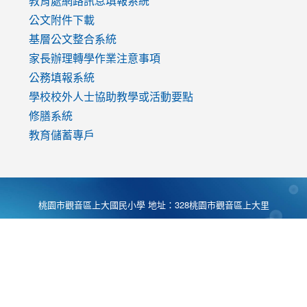
教育處網路訊息填報系統
公文附件下載
基層公文整合系統
家長辦理轉學作業注意事項
公務填報系統
學校校外人士協助教學或活動要點
修膳系統
教育儲蓄專戶
桃園市觀音區上大國民小學 地址：328桃園市觀音區上大里
大湖路1段540號 電話:03-4901174 傳真:03-4900781 Desing
by
Zyinfo