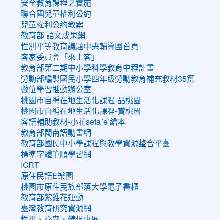
安全教育課程之實施
聯合國兒童權利公約
兒童權利公約教案
教育部 語文成果網
性別平等教育議題中央輔導團首頁
客家委員會「來上客」
教育部第二期中小學科學教育中程計畫
勞動部編製國民小學四年級勞動教育補充教材35篇
數位學習推動辦公室
桃園市自編在地生活化課程-品桃園
桃園市自編在地生活化課程-賞桃園
客語輔助教材-小花sefaˊeˋ繪本
教育部閩南語動畫網
教育部國民中小學課程與教學資源整合平臺
標準字體筆順學習網
ICRT
原住民語E樂園
桃園市原住民族部落大學電子書櫃
教育部紫錐花運動
臺灣教育研究資源網
性平、交安、健促專區