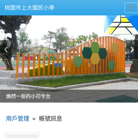
桃園市上大國民小學
To
nav
美麗的操場是我們活力的來源
美麗的操場是我們活力的來源
煥然一新的小司令台
煥然一新的小司令台
富含桃園埤塘田園風光意象的中廊
富含桃園埤塘田園風光意象的中廊
嶄新的中庭廣場
嶄新的中庭廣場
水生池生生不息
水生池生生不息
:::
»
帳號訊息
用戶管理