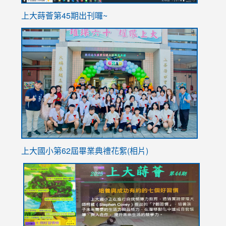
ink
上大蒔薈第45期出刊囉~
to
link
https://sites.google.com/stes.tyc.edu.tw/113school
to
https://
YfDQpp
usp=sha
上大國小第62屆畢
業典禮花絮(相片)
link
link
link
link
link
to
to
to
to
to
https://drive.google.com/file/d/1I-
https://sites.google.com/stes.tyc.edu.tw/113school
https:
https:
https:
YfDQppRvyMk686kIw6SBbssEIZ6WnT/view?
usp=sh
8M
usp=sharing