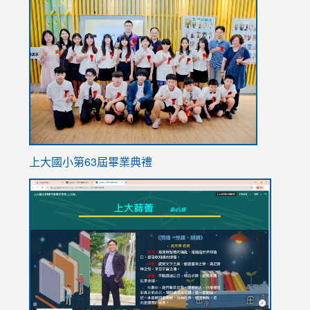
link
to
https://
上大國小第63屆畢業典禮
link
link
to
to
https://sites.google.com/stes.tyc.edu.tw/113school
https