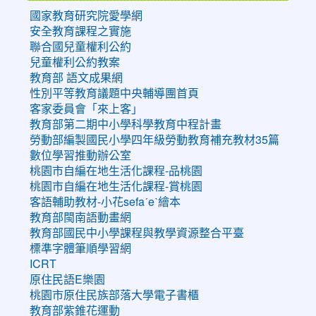
國家教育研究院愛學網
安全教育課程之實施
聯合國兒童權利公約
兒童權利公約教案
教育部 語文成果網
性別平等教育議題中央輔導團首頁
客家委員會「來上客」
教育部第二期中小學科學教育中程計畫
勞動部編製國民小學四年級勞動教育補充教材35篇
數位學習推動辦公室
桃園市自編在地生活化課程-品桃園
桃園市自編在地生活化課程-賞桃園
客語輔助教材-小花sefaˊeˋ繪本
教育部閩南語動畫網
教育部國民中小學課程與教學資源整合平臺
標準字體筆順學習網
ICRT
原住民語E樂園
桃園市原住民族部落大學電子書櫃
教育部紫錐花運動