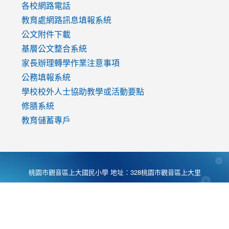
各校網路電話
教育處網路訊息填報系統
公文附件下載
基層公文整合系統
家長辦理轉學作業注意事項
公務填報系統
學校校外人士協助教學或活動要點
修膳系統
教育儲蓄專戶
桃園市觀音區上大國民小學 地址：328桃園市觀音區上大里
大湖路1段540號 電話:03-4901174 傳真:03-4900781 Desing
by
Zyinfo