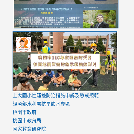
link
link
link
to
to
to
https://drive.google.com/file/d/1AXdrxzgdGrHK7k94y0
https:/
https:/
usp=sharing
v=hC_g
v=hC_g
link
上大國小性騷擾防治措施
申訴及懲戒規範
to
經濟部水利署抗旱節水專區
https://www.youtube.com/watch?
桃園市政府
v=mfpNykQ0g4M
桃園市教育局
國家教育研究院