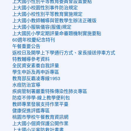
上大國小性別平等教育委員會設置要點
上大國小校園性別事件防治規定
上大國小校性別平等教育實施規定
上大國小教師輔導與管教學生辦法正確版
上大國小服裝儀容(服儀)規定
上大國民小學定期評量命審題機制實施要點
60週年校慶紀念特刊
午餐重要公告
返校日及開學上下學通行方式、家長接送停車方式
特教輔導參考資料
全民資安素養自我評量
學生申訴及再申訴專區
教育部反霸凌專線1953
水痘防治宣導
疾病管制署嚴重特殊傳染性肺炎專區
防疫不停學-線上教學便利包
教師專業發展支持作業平臺
健康促進評鑑專區
桃園市學校午餐教育資訊網
上大國小個資保護公開作業
上大國小災害防救計畫書