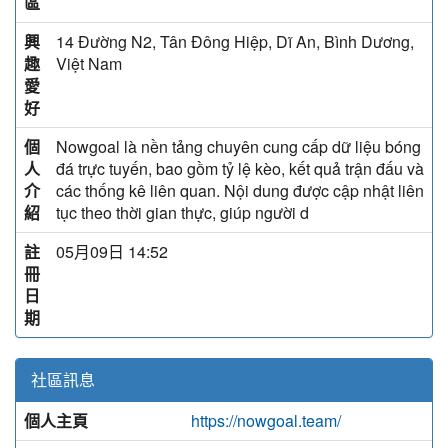
區
興
14 Đường N2, Tân Đông Hiệp, Dĩ An, Bình Dương,
趣
Việt Nam
愛
好
個
Nowgoal là nền tảng chuyên cung cấp dữ liệu bóng
人
đá trực tuyến, bao gồm tỷ lệ kèo, kết quả trận đấu và
介
các thống kê liên quan. Nội dung được cập nhật liên
紹
tục theo thời gian thực, giúp người d
註
05月09日 14:52
冊
日
期
社區訊息
個人主頁
https://nowgoal.team/