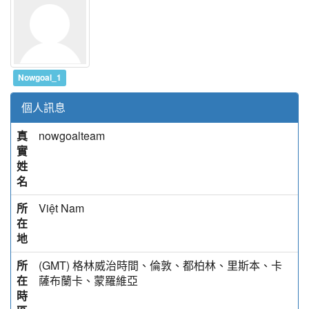
Nowgoal_1
個人訊息
真
nowgoalteam
實
姓
名
所
Việt Nam
在
地
所
(GMT) 格林威治時間、倫敦、都柏林、里斯本、卡
在
薩布蘭卡、蒙羅維亞
時