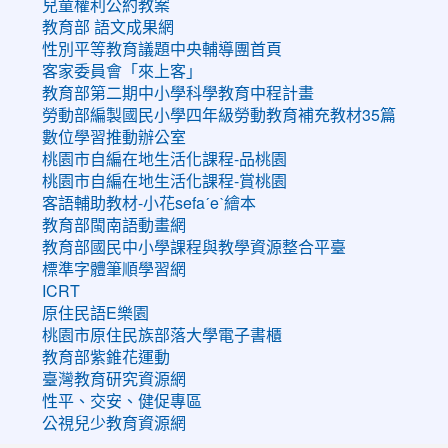
兒童權利公約教案
教育部 語文成果網
性別平等教育議題中央輔導團首頁
客家委員會「來上客」
教育部第二期中小學科學教育中程計畫
勞動部編製國民小學四年級勞動教育補充教材35篇
數位學習推動辦公室
桃園市自編在地生活化課程-品桃園
桃園市自編在地生活化課程-賞桃園
客語輔助教材-小花sefaˊeˋ繪本
教育部閩南語動畫網
教育部國民中小學課程與教學資源整合平臺
標準字體筆順學習網
ICRT
原住民語E樂園
桃園市原住民族部落大學電子書櫃
教育部紫錐花運動
臺灣教育研究資源網
性平、交安、健促專區
公視兒少教育資源網