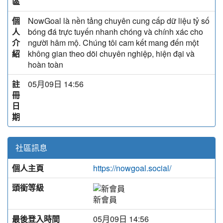
區
個
NowGoal là nền tảng chuyên cung cấp dữ liệu tỷ số
人
bóng đá trực tuyến nhanh chóng và chính xác cho
介
người hâm mộ. Chúng tôi cam kết mang đến một
紹
không gian theo dõi chuyên nghiệp, hiện đại và
hoàn toàn
註
05月09日 14:56
冊
日
期
社區訊息
個人主頁
https://nowgoal.social/
頭銜等級
新會員
最後登入時間
05月09日 14:56