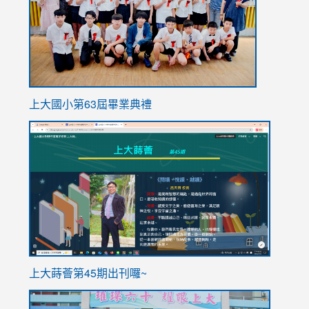
上大國小第63屆畢業典禮
link
link
to
to
https://sites.google.com/stes.tyc.edu.tw/113school
https
ink
上大蒔薈第45期出刊囉~
to
link
https://sites.google.com/stes.tyc.edu.tw/113school