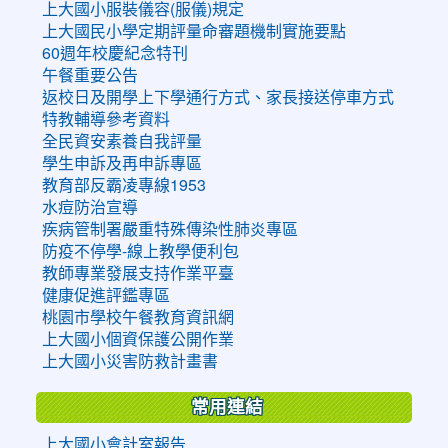
上大國小服裝儀容(服儀)規定
上大國民小學定期評量命審題機制實施要點
60週年校慶紀念特刊
午餐重要公告
返校日及開學上下學通行方式、家長接送停車方式
特教輔導參考資料
全民資安素養自我評量
學生申訴及再申訴專區
教育部反霸凌專線1953
水痘防治宣導
疾病管制署嚴重特殊傳染性肺炎專區
防疫不停學-線上教學便利包
教師專業發展支持作業平臺
健康促進評鑑專區
桃園市學校午餐教育資訊網
上大國小個資保護公開作業
上大國小災害防救計畫書
常用連結
上大國小會計室報告