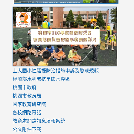
link
link
link
to
to
to
https://drive.google.com/file/d/1AXdrxzgdGrHK7k94y0
https:/
https:/
usp=sharing
v=hC_g
v=hC_g
link
上大國小性騷擾防治措施
申訴及懲戒規範
to
經濟部水利署抗旱節水專區
https://www.youtube.com/watch?
桃園市政府
v=mfpNykQ0g4M
桃園市教育局
國家教育研究院
各校網路電話
教育處網路訊息填報系統
公文附件下載