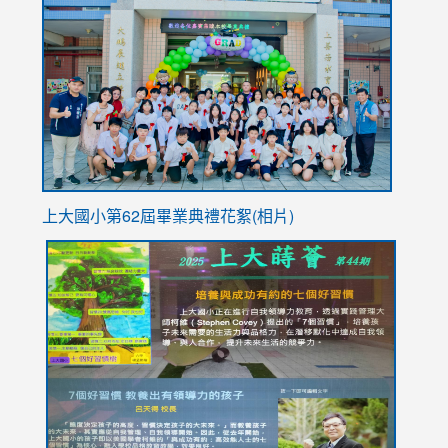
to
https://
YfDQpp
usp=sha
上大國小第62屆畢
業典禮花絮(相片)
link
link
link
link
link
to
to
to
to
to
https://drive.google.com/file/d/1I-
https://sites.google.com/stes.tyc.edu.tw/113school
https:
https:
https:
YfDQppRvyMk686kIw6SBbssEIZ6WnT/view?
usp=sh
8M
usp=sharing