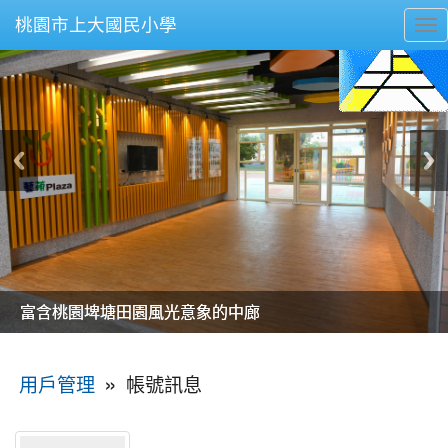
桃園市上大國民小學
To
nav
美麗的操場是我們活力的來源
美麗的操場是我們活力的來源
煥然一新的小司令台
煥然一新的小司令台
富含桃園埤塘田園風光意象的中廊
富含桃園埤塘田園風光意象的中廊
嶄新的中庭廣場
嶄新的中庭廣場
水生池生生不息
水生池生生不息
:::
»
帳號訊息
用戶管理