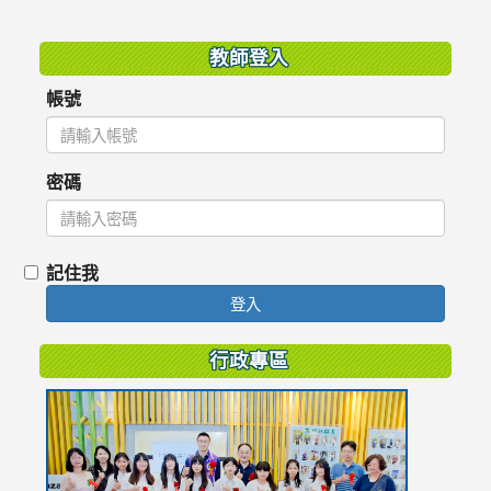
:::
教師登入
帳號
密碼
記住我
登入
行政專區
link
to
https://