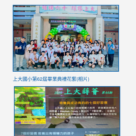
to
link
https://sites.google.com/stes.tyc.edu.tw/113school
to
https://
YfDQpp
usp=sha
上大國小第62屆畢
業典禮花絮(相片)
link
link
link
link
link
to
to
to
to
to
https://drive.google.com/file/d/1I-
https://sites.google.com/stes.tyc.edu.tw/113school
https:
https:
https:
YfDQppRvyMk686kIw6SBbssEIZ6WnT/view?
usp=sh
8M
usp=sharing