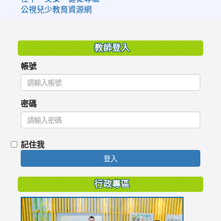
公視兒少教育資源網
:::
教師登入
帳號
密碼
記住我
登入
行政專區
link
to