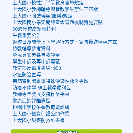
上大國小校性別平等教育實施規定
上大國小教師輔導與管教學生辦法正確版
上大國小服裝儀容(服儀)規定
上大國民小學定期評量命審題機制實施要點
60週年校慶紀念特刊
午餐重要公告
返校日及開學上下學通行方式、家長接送停車方式
特教輔導參考資料
全民資安素養自我評量
學生申訴及再申訴專區
教育部反霸凌專線1953
水痘防治宣導
疾病管制署嚴重特殊傳染性肺炎專區
防疫不停學-線上教學便利包
教師專業發展支持作業平臺
健康促進評鑑專區
桃園市學校午餐教育資訊網
上大國小個資保護公開作業
上大國小災害防救計畫書