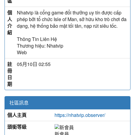
區
個
Nhatvip là cổng game đổi thưởng uy tín được cấp
人
phép bởi tổ chức Isle of Man, sở hữu kho trò chơi đa
介
dạng, hệ thống bảo mật tối tân, nạp rút siêu tốc.
紹
Thông Tin Liên Hệ
Thương hiệu: Nhatvip
Web
註
05月10日 02:55
冊
日
期
社區訊息
個人主頁
https://nhatvip.observer/
頭銜等級
新會員