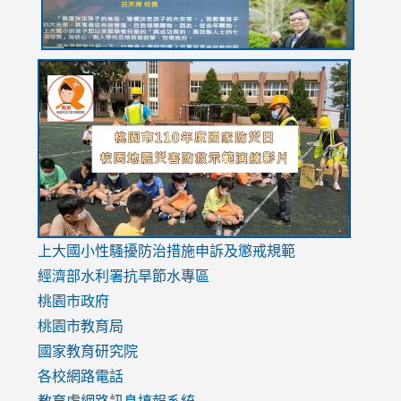
link
link
link
to
to
to
https://drive.google.com/file/d/1AXdrxzgdGrHK7k94y0
https:/
https:/
usp=sharing
v=hC_g
v=hC_g
link
上大國小性騷擾防治措施
申訴及懲戒規範
to
經濟部水利署抗旱節水專區
https://www.youtube.com/watch?
桃園市政府
v=mfpNykQ0g4M
桃園市教育局
國家教育研究院
各校網路電話
教育處網路訊息填報系統