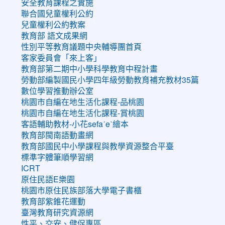
安全教育課程之實施
聯合國兒童權利公約
兒童權利公約教案
教育部 語文成果網
性別平等教育議題中央輔導團首頁
客家委員會「來上客」
教育部第二期中小學科學教育中程計畫
勞動部編製國民小學四年級勞動教育補充教材35篇
數位學習推動辦公室
桃園市自編在地生活化課程-品桃園
桃園市自編在地生活化課程-賞桃園
客語輔助教材-小花sefaˊeˋ繪本
教育部閩南語動畫網
教育部國民中小學課程與教學資源整合平臺
標準字體筆順學習網
ICRT
原住民語E樂園
桃園市原住民族部落大學電子書櫃
教育部紫錐花運動
臺灣教育研究資源網
性平、交安、健促專區