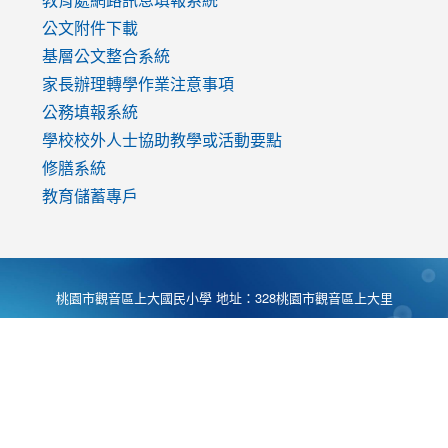
公文附件下載
基層公文整合系統
家長辦理轉學作業注意事項
公務填報系統
學校校外人士協助教學或活動要點
修膳系統
教育儲蓄專戶
桃園市觀音區上大國民小學 地址：328桃園市觀音區上大里
大湖路1段540號 電話:03-4901174 傳真:03-4900781 Desing
by
Zyinfo