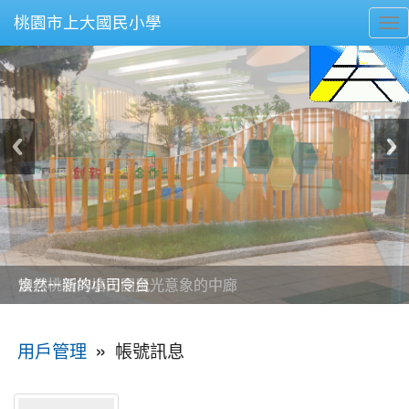
桃園市上大國民小學
To
nav
美麗的操場是我們活力的來源
美麗的操場是我們活力的來源
煥然一新的小司令台
煥然一新的小司令台
富含桃園埤塘田園風光意象的中廊
富含桃園埤塘田園風光意象的中廊
嶄新的中庭廣場
嶄新的中庭廣場
水生池生生不息
水生池生生不息
:::
»
帳號訊息
用戶管理