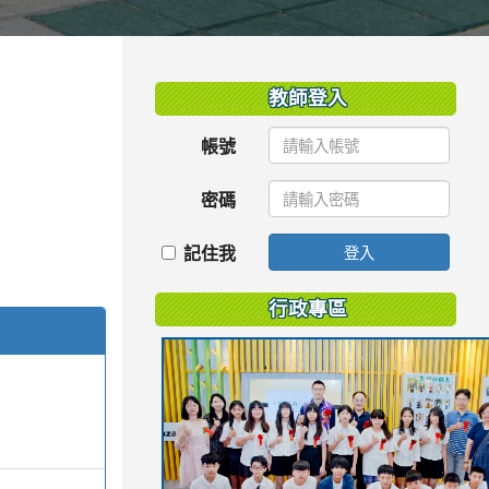
:::
教師登入
帳號
密碼
記住我
登入
行政專區