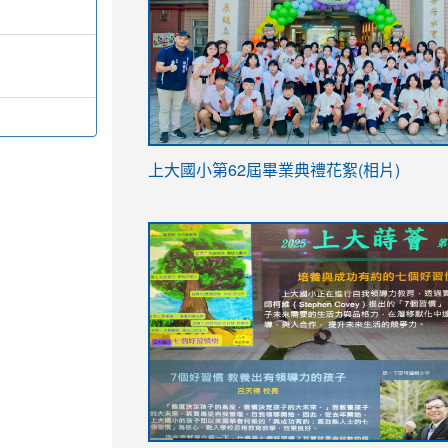
link
上大國小第62屆畢
業典禮花絮(相片)
to
link
link
https://drive.google.com/file/d/1I-
to
to
YfDQppRvyMk686kIw6SBbssEIZ6WnT/vi
https://drive.google.com/file/d/1I-
https://sites.google.com/stes.tyc.ed
usp=sharing
YfDQppRvyMk686kIw6SBbssEIZ6WnT/vi
usp=sharing