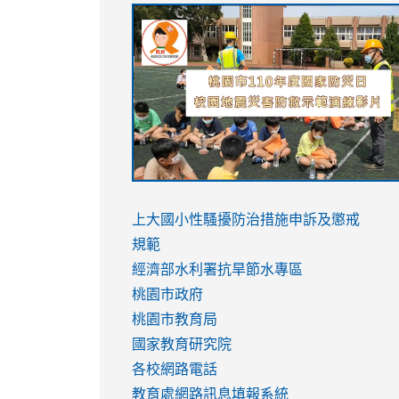
link
link
link
link
to
to
to
to
https://sites.google.com/stes.tyc.ed
https://drive.google.com/file/d/1AXdr
https://youtu.be/jJOMVWY3-
https://drive.google.com/file/d/1AXdr
usp=sharing
8M
usp=sharing
link
link
to
to
link
上大國小性騷擾防治措施
申訴及懲戒
https://www.youtube.com/watch?
https://www.youtube.com/watch?
to
規範
v=hC_gdZndU9s
v=hC_gdZndU9s
https://www.youtube.com/watch?
經濟部水利署抗旱節水專區
v=mfpNykQ0g4M
桃園市政府
桃園市教育局
國家教育研究院
各校網路電話
教育處網路訊息填報系統