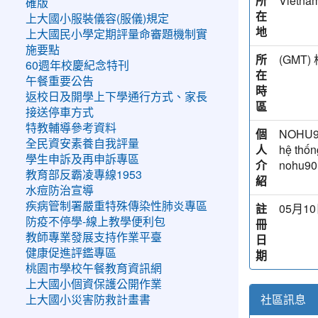
所
Vietna
確版
在
上大國小服裝儀容(服儀)規定
地
上大國民小學定期評量命審題機制實
施要點
所
(GM
60週年校慶紀念特刊
在
午餐重要公告
時
返校日及開學上下學通行方式、家長
區
接送停車方式
特教輔導參考資料
個
NOHU90 
全民資安素養自我評量
人
hệ thốn
學生申訴及再申訴專區
介
nohu90.
教育部反霸凌專線1953
紹
水痘防治宣導
疾病管制署嚴重特殊傳染性肺炎專區
註
05月10
防疫不停學-線上教學便利包
冊
教師專業發展支持作業平臺
日
健康促進評鑑專區
期
桃園市學校午餐教育資訊網
上大國小個資保護公開作業
社區訊息
上大國小災害防救計畫書