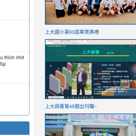
link
上大國小第63屆畢業典禮
to
link
https://sites.google.com/stes.t
to
u thích nhờ
https://sites.google.com/stes.tyc.ed
Tại
ink
link
上大蒔薈第45期出刊囉~
to
to
https://sites.google.com/stes.tyc.ed
https://sites.google.com/stes.t