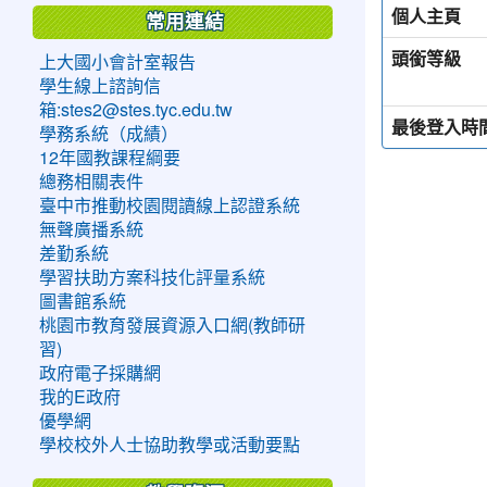
個人主頁
常用連結
頭銜等級
上大國小會計室報告
學生線上諮詢信
箱:stes2@stes.tyc.edu.tw
最後登入時
學務系統（成績）
12年國教課程綱要
總務相關表件
臺中市推動校園閱讀線上認證系統
無聲廣播系統
差勤系統
學習扶助方案科技化評量系統
圖書館系統
桃園市教育發展資源入口網(教師研
習)
政府電子採購網
我的E政府
優學網
學校校外人士協助教學或活動要點