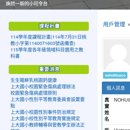
美麗的操場是我們活力的來源
美麗的操場是我們活力的來源
煥然一新的小司令台
煥然一新的小司令台
富含桃園埤塘田園風光意象的中廊
富含桃園埤塘田園風光意象的中廊
嶄新的中庭廣場
嶄新的中庭廣場
水生池生生不息
水生池生生不息
:::
:::
用戶管理
課程計畫
114學年度課程計畫(114年7月31日桃
教小字第1140071603號函備查)
115學年度各年級領域科目選用之教
科書
重要消息
nohu90usco
生生喝鮮乳桃園鈣健康
上大國小校園緊急傷病處理辦法
個人訊息
校園緊急傷病處理原則
真
NOHU9
上大國小性別平等教育委員會設置要
實
點
姓
上大國小校園性別事件防治規定
名
上大國小校性別平等教育實施規定
上大國小教師輔導與管教學生辦法正