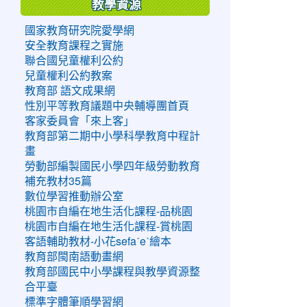
教學資源
國家教育研究院愛學網
安全教育課程之實施
聯合國兒童權利公約
兒童權利公約教案
教育部 語文成果網
性別平等教育議題中央輔導團首頁
客家委員會「來上客」
教育部第二期中小學科學教育中程計
畫
勞動部編製國民小學四年級勞動教育
補充教材35篇
數位學習推動辦公室
桃園市自編在地生活化課程-品桃園
桃園市自編在地生活化課程-賞桃園
客語輔助教材-小花sefaˊeˋ繪本
教育部閩南語動畫網
教育部國民中小學課程與教學資源整
合平臺
標準字體筆順學習網