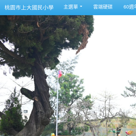
主選單
雲端硬碟
60週
桃園市上大國民小學