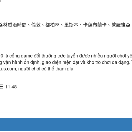
m
T) 格林威治時間、倫敦、都柏林、里斯本、卡薩布蘭卡、蒙羅維亞
là cổng game đổi thưởng trực tuyến được nhiều người chơi yê
g vận hành ổn định, giao diện hiện đại và kho trò chơi đa dạng. 
us.com, người chơi có thể tham gia
日 11:48