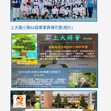
上大國小第62屆畢
業典禮花絮(相片)
link
link
link
link
link
to
to
to
to
to
https://drive.google.com/file/d/1I-
https://sites.google.com/stes.tyc.edu.tw/113school
https:
https:
https:
YfDQppRvyMk686kIw6SBbssEIZ6WnT/view?
usp=sh
8M
usp=sharing
link
link
link
to
to
to
https://drive.google.com/file/d/1AXdrxzgdGrHK7k94y0
https:/
https:/