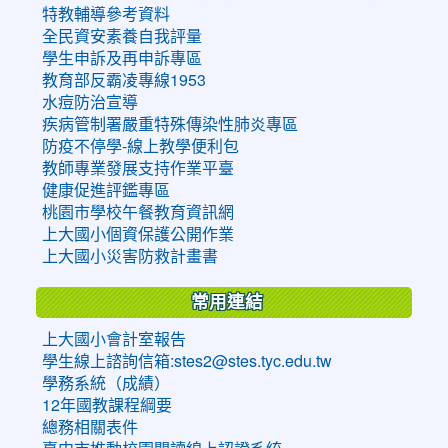
特教輔導參考資料
全民資安素養自我評量
學生申訴及再申訴專區
教育部反霸凌專線1953
水痘防治宣導
疾病管制署嚴重特殊傳染性肺炎專區
防疫不停學-線上教學便利包
教師專業發展支持作業平臺
健康促進評鑑專區
桃園市學校午餐教育資訊網
上大國小個資保護公開作業
上大國小災害防救計畫書
常用連結
上大國小會計室報告
學生線上諮詢信箱:stes2@stes.tyc.edu.tw
學務系統（成績）
12年國教課程綱要
總務相關表件