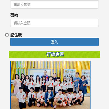
密碼
記住我
登入
行政專區
link
to
https://