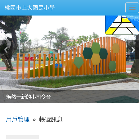
桃園市上大國民小學
To
nav
美麗的操場是我們活力的來源
美麗的操場是我們活力的來源
煥然一新的小司令台
煥然一新的小司令台
富含桃園埤塘田園風光意象的中廊
富含桃園埤塘田園風光意象的中廊
嶄新的中庭廣場
嶄新的中庭廣場
水生池生生不息
水生池生生不息
:::
»
帳號訊息
用戶管理