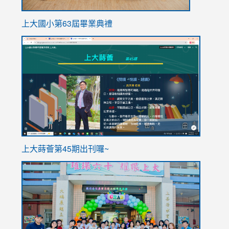
上大國小第63屆畢業典禮
link
link
to
to
https://sites.google.com/stes.tyc.edu.tw/113school
https
ink
上大蒔薈第45期出刊囉~
to
link
https://sites.google.com/stes.tyc.edu.tw/113school
to
https://
YfDQpp
usp=sha