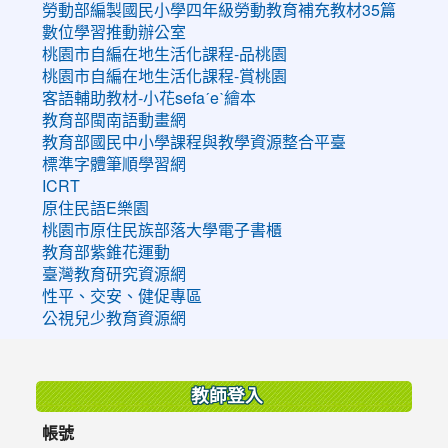
勞動部編製國民小學四年級勞動教育補充教材35篇
數位學習推動辦公室
桃園市自編在地生活化課程-品桃園
桃園市自編在地生活化課程-賞桃園
客語輔助教材-小花sefaˊeˋ繪本
教育部閩南語動畫網
教育部國民中小學課程與教學資源整合平臺
標準字體筆順學習網
ICRT
原住民語E樂園
桃園市原住民族部落大學電子書櫃
教育部紫錐花運動
臺灣教育研究資源網
性平、交安、健促專區
公視兒少教育資源網
:::
教師登入
帳號