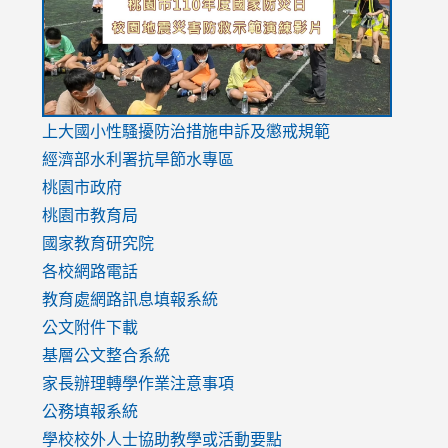
usp=sharing
v=hC_g
v=hC_g
link
上大國小性騷擾防治措施
申訴及懲戒規範
to
經濟部水利署抗旱節水專區
https://www.youtube.com/watch?
桃園市政府
v=mfpNykQ0g4M
桃園市教育局
國家教育研究院
各校網路電話
教育處網路訊息填報系統
公文附件下載
基層公文整合系統
家長辦理轉學作業注意事項
公務填報系統
學校校外人士協助教學或活動要點